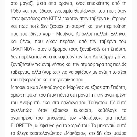
στο μαγαζί, μετά από χρόνια, ένας επισκέπτης από τη
Ρόδο και του έδωσε γνωριμία θυμίζοντάς του πως όταν
ήταν φαντάρος στο ΚΕΕΜ ερχόταν στην ταβέρνα κι έτρωγε
και πως ποτέ δεν ξέχασε τη στοργή και την περιποίηση
που του ’δινεο κυρ - Μαρίνος. Κι άλλοι πολλοί, Έλληνες
και ξένοι, που είχαν περάσει από την ταβέρνα του
«ΜΑΡΙΝΟΥ», όταν ο δρόμος τους ξανάβγαζε στη Σπάρτη,
δεν παρέλειπαν να επισκεφτούν τον κυρ Λυκούργο για να
ξαναζήσουν τις αναμνήσεις και την ατμόσφαιρα της παλιάς
ταβέρνας, αλλά (κυρίως) για να σφίξουν με αγάπη το χέρι
του ταβερνιάρη και της γυναίκας του.
Μπορεί ο κυρ Λυκούργος ο Μαρίνος να έζησε στη Σπάρτη,
όμως η ψυχή του ήταν πάντα στη μάνα Γη, την αγαπημένη
του Αναβρυτή, εκεί στα σπλάχνα του Ταΰγετου. Γι’ αυτό
ανελλιπώς, όταν έβρισκε ευκαιρία, καβάλαγε το
αγαπημένο του μηχανάκι, τον «Μακάριο», μια παλιά
FLORETTA, κι έφευγε για το χωριό του. Το μηχανάκι αυτό
το έλεγε χαριτολογώντας «Μακάριο», επειδή είχε μαύρο