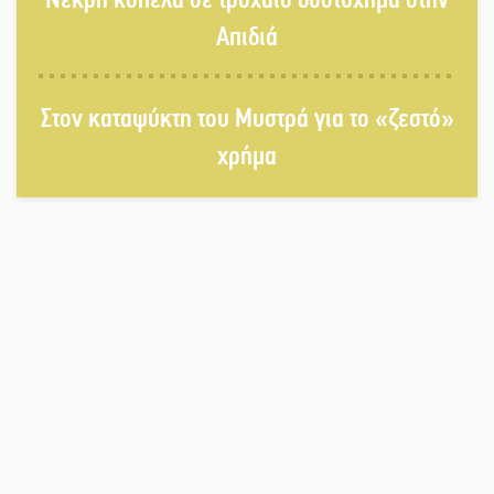
Λαχίου
Απιδιά
Χασισοφυτεία στην Παλαιοπαναγιά
Στον καταψύκτη του Μυστρά για το «ζεστό»
ξεσκέπασε η Αστυνομία
χρήμα
Μπαρόκ μελωδίες κάτω από την
αυγουστιάτικη πανσέληνο της
Μονεμβασιάς
Διακοπή ρεύματος στο Έλος
Στο Γύθειο η Άντζελα Γκερέκου