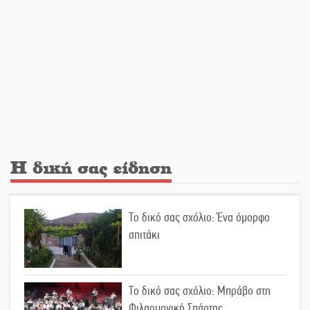
Νταλίκα έπεσε σε γκρεμό στον
Κλαδά: Νεκρός ο 48χρονος οδηγός
«Ανοιχτή Πόλη» απόψε η Σπάρτη
«ξεκλειδώνει» αγορά και
ψυχαγωγία
Η δική σας είδηση
«Θέρισε» η άσφαλτος και τον Ιούλιο
στην Πελοπόννησο
Το δικό σας σχόλιο: Ένα όμορφο
σπιτάκι
Βράβευσε τον Π. Καρρά ο ΑΟ
Κροκεών
Το δικό σας σχόλιο: Μπράβο στη
Φιλαρμονική Σπάρτης