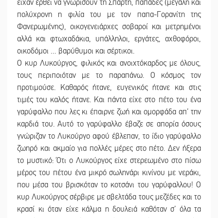
είχαν έρθει να γνωρίσουν τη Σπάρτη, παπάδες (μεγάλη και
πολύχρονη η φιλία του με τον παπα-Γορανίτη της
Φανερωμένης), οικογενειάρχες σοβαροί και μετρημένοι
αλλά και φτωχαδάκια, υπάλληλοι, εργάτες, αχθοφόροι,
οικοδόμοι … βαρύθυμοι και σέρτικοι.
Ο κυρ Λυκούργος, φιλικός και ανοιχτόκαρδος με όλους,
τους περιποιόταν με το παραπάνω. Ο κόσμος τον
προτιμούσε. Καθαρός ήτανε, ευγενικός ήτανε και στις
τιμές του καλός ήτανε. Και πάντα είχε στο πέτο του ένα
γαρύφαλλο που λες κι έπαιρνε ζωή και ομορφάδα απ’ την
καρδιά του. Αυτό το γαρύφαλλο έβαζε σε απορία όσους
γνώριζαν το Λυκούργο αφού έβλεπαν, το ίδιο γαρύφαλλο
ζωηρό και ακμαίο για πολλές μέρες στο πέτο. Δεν ήξερα
το μυστικό: Ότι ο Λυκούργος είχε στερεωμένο στο πίσω
μέρος του πέτου ένα μικρό σωληνάρι κινίνου με νεράκι,
που μέσα του βρισκόταν το κοτσάνι του γαρύφαλλου! Ο
κυρ Λυκούργος σέρβιρε με σβελτάδα τους μεζέδες και το
κρασί κι όταν είχε κάλμα η δουλειά καθόταν σ’ όλα τα