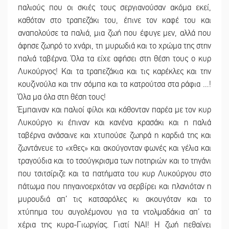
παλιούς που οι σκιές τους σεργιανούσαν ακόμα εκεί,
καθόταν στο τραπεζάκι του, έπινε τον καφέ του και
αναπολούσε τα παλιά, μια ζωή που έφυγε μεν, αλλά που
άφησε ζωηρό το χνάρι, τη μυρωδιά και το χρώμα της στην
παλιά ταβέρνα. Όλα τα είχε αφήσει στη θέση τους ο κυρ
Λυκούργος! Και τα τραπεζάκια και τις καρέκλες και την
κουζινούλα και την σόμπα και τα κατρούτσα στα ράφια …!
Όλα μα όλα στη θέση τους!
Έμπαιναν και παλιοί φίλοι και κάθονταν παρέα με τον κυρ
Λυκούργο κι έπιναν και κανένα κρασάκι και η παλιά
ταβέρνα ανάσαινε και χτυπούσε ζωηρά η καρδιά της και
ζωντάνευε το «χθες» και ακούγονταν φωνές και γέλια και
τραγούδια και το τσούγκρισμα των ποτηριών και το τηγάνι
που τσιτσίριζε και τα πατήματα του κυρ Λυκούργου στο
πάτωμα που πηγαινοερχόταν να σερβίρει και πλανιόταν η
μυρουδιά απ’ τις κατσαρόλες κι ακουγόταν και το
χτύπημα του αυγολέμονου για τα ντολμαδάκια απ’ τα
χέρια της κυρα-Γιωργίας. Γιατί ΝΑΙ! Η ζωή πεθαίνει