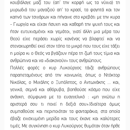
κουβάλαγε μαζί του (απ’ την κορφή ως τα νύχια) τη
μυρωδιά του μαγαζιού απ’ το κρασί, τα φαγητά και τον
καπνό των τσιγάρων και πήγαινε στο κρεβάτι με την κυρα
- Γιωργία και είχαν ήσυχη και καθαρή την ψυχή τους και
ήταν ευτυχισμένοι και γεμάτοι, γιατί άλλη μια μέρα του
Θεού είχε περάσει χωρίς κανένας να βλαφτεί και να
στεναχωρηθεί εκεί στον τόπο το μικρό που τους είχε τάξει
η μοίρα κι ο Θεός να βγάζουν πέρα τη ζωή τους τίμια και
ανθρώπινα και να «διακονούν» τους ανθρώπους.
Πολλές φορές ο κυρ Λυκούργος τάιζε ανθρώπους
παραπεταμένους από την κοινωνία, όπως ο Ντόκτορ
Νικόλας, ο Μιχάλης ο Ξυπόλητος, ο Αντωνάκης … και,
γενικά, σεμνά και αθόρυβα, βοηθούσε κόσμο που είχε
ανάγκη, σύμφωνα με το ευαγγελικό : «μη γνώτω η
αριστερά σου τι ποιεί η δεξιά σου».Ιδιαίτερα όμως
συμπαθούσε και περιποιόταν τα φανταράκια, στα οποία
έβαζε ενισχυμένη μερίδα και τους έκανε και καλύτερες
τιμές. Με συγκίνηση ο κυρ Λυκούργος θυμόταν όταν ήρθε