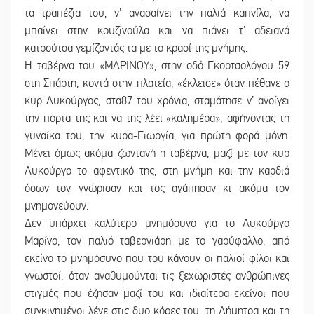
τα τραπέζια του, ν’ ανασαίνει την παλιά καπνίλα, να
μπαίνει στην κουζινούλα και να πιάνει τ’ αδειανά
κατρούτσα γεμίζοντάς τα με το κρασί της μνήμης.
Η ταβέρνα του «ΜΑΡΙΝΟΥ», στην οδό Γκορτσολόγου 59
στη Σπάρτη, κοντά στην πλατεία, «έκλεισε» όταν πέθανε ο
κυρ Λυκούργος, στα87 του χρόνια, σταμάτησε ν’ ανοίγει
την πόρτα της και να της λέει «καλημέρα», αφήνοντας τη
γυναίκα του, την κυρα-Γιωργία, για πρώτη φορά μόνη.
Μένει όμως ακόμα ζωντανή η ταβέρνα, μαζί με τον κυρ
Λυκούργο το αφεντικό της, στη μνήμη και την καρδιά
όσων τον γνώρισαν και τος αγάπησαν κι ακόμα τον
μνημονεύουν.
Δεν υπάρχει καλύτερο μνημόσυνο για το Λυκούργο
Μαρίνο, τον παλιό ταβερνιάρη με το γαρύφαλλο, από
εκείνο το μνημόσυνο που του κάνουν οι παλιοί φίλοι και
γνωστοί, όταν αναθυμούνται τις ξεχωριστές ανθρώπινες
στιγμές που έζησαν μαζί του και ιδιαίτερα εκείνοι που
συγκινημένοι λένε στις δυο κόρες του, τη Δήμητρα και τη