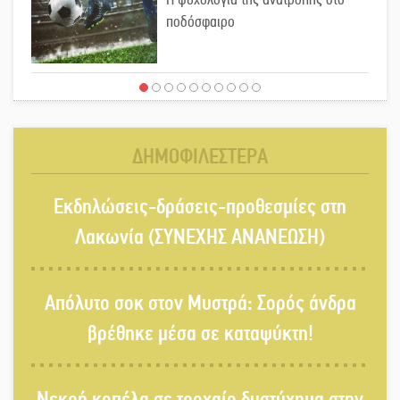
ποδόσφαιρο
Ένα «ταξίδι» τέχνης και χρωμάτων
στη Νεάπολη
ΔΗΜΟΦΙΛΕΣΤΕΡΑ
Τα Λαγκάδια κρατούν ζωντανή την
Εκδηλώσεις-δράσεις-προθεσμίες στη
τέχνη της πέτρας
Λακωνία (ΣΥΝΕΧΗΣ ΑΝΑΝΕΩΣΗ)
Στους ρυθμούς της Ελεωνόρας
Απόλυτο σοκ στον Μυστρά: Σορός άνδρα
Ζουγανέλη το Σαϊνοπούλειο
βρέθηκε μέσα σε καταψύκτη!
Πλούσιο πολιτιστικό πρόγραμμα
Νεκρή κοπέλα σε τροχαίο δυστύχημα στην
δίνει «χρώμα» στον Αύγουστο του