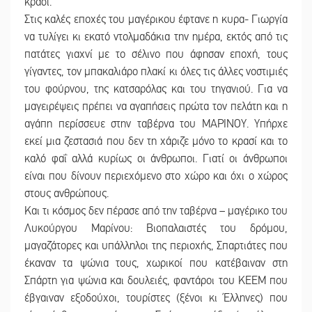
κρασί.
Στις καλές εποχές του μαγέρικου έφτανε η κυρα- Γιωργία
να τυλίγει κι εκατό ντολμαδάκια την ημέρα, εκτός από τις
πατάτες γιαχνί με το σέλινο που άφησαν εποχή, τους
γίγαντες, τον μπακαλιάρο πλακί κι όλες τις άλλες νοστιμιές
του φούρνου, της κατσαρόλας και του τηγανιού. Για να
μαγειρέψεις πρέπει να αγαπήσεις πρώτα τον πελάτη και η
αγάπη περίσσευε στην ταβέρνα του ΜΑΡΙΝΟΥ. Υπήρχε
εκεί μια ζεστασιά που δεν τη χάριζε μόνο το κρασί και το
καλό φαΐ αλλά κυρίως οι άνθρωποι. Γιατί οι άνθρωποι
είναι που δίνουν περιεχόμενο στο χώρο και όχι ο χώρος
στους ανθρώπους.
Και τι κόσμος δεν πέρασε από την ταβέρνα – μαγέρικο του
Λυκούργου Μαρίνου: Βιοπαλαιστές του δρόμου,
μαγαζάτορες και υπάλληλοι της περιοχής, Σπαρτιάτες που
έκαναν τα ψώνια τους, χωρικοί που κατέβαιναν στη
Σπάρτη για ψώνια και δουλειές, φαντάροι του ΚΕΕΜ που
έβγαιναν εξοδούχοι, τουρίστες (ξένοι κι Έλληνες) που