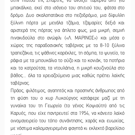
στην πιάτσα της Σπάρτης, να ανοίξει ταβέρνα αντί για
μπακάλικο, εκεί στο ισόγειο του σπιτιού του, φάτσα στο
δρόμο: Δυο σκαλοπατάκια στο πεζοδρόμιο, μια δίφυλλη
ξύλινη πόρτα με μεγάλα τζάμια, τζαμαρίες δεξιά και
αριστερά της πόρτας για άπλετο φως, μια μικρή, σεμνή
πινακιδούλα στο ανώφλι («Λ. ΜΑΡΙΝΟΣ») και μέσα ο
χώρος της παραδοσιακής ταβέρνας με τα 8-10 ξύλινα
τραπεζάκια, τις ψάθινες καρέκλες, τη σόμπα, το ψυγείο, τα
ράφια με τα μπουκάλια το ούζο και το κονιάκ, τα ποτήρια
και τα κατρούτσα, τα ντουλάπια, η μικρή κουζινούλα στο
βάθος… όλα τα χρειαζούμενα μιας καθώς πρέπει λαϊκής
ταβέρνας.
Πράος, φιλότιμος, αγαπητός και προσηνής άνθρωπος από
τη φύση του ο κυρ Λυκούργος κατάφερε μαζί με τη
γυναίκα του τη Γεωργία (το γένος Κοψιαύτη) από τις
Καρυές, που είχε παντρευτεί στα 1954, να κάνειτο λαϊκό
οινομαγειρείο του τόπο συνάντησης, χαράς και ευωχίας,
με νόστιμα καλομαγειρεμένα φαγητά κι εκλεκτό βαρελίσιο