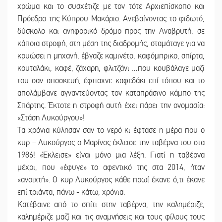
χρώμα και το συσχέτιζε με τον τότε Αρχιεπίσκοπο και
Πρόεδρο της Κύπρου Μακάριο. Ανεβαίνοντας το φιδωτό,
δύσκολο και ανηφορικό δρόμο προς την Αναβρυτή, σε
κάποια στροφή, στη μέση της διαδρομής, σταμάταγε για να
κρυώσει η μηχανή, έβγαζε καμινέτο, καφόμπρικο, σπίρτα,
κουταλάκι, καφέ, ζάχαρη, φλιτζάνι …που κουβάλαγε μαζί
του σαν αποσκευή, έφτιαχνε καφεδάκι επί τόπου και το
απολάμβανε αγναντεύοντας τον καταπράσινο κάμπο της
Σπάρτης. Έκτοτε η στροφή αυτή έχει πάρει την ονομασία:
«Στάση Λυκούργου»!
Τα χρόνια κύλησαν σαν το νερό κι έφτασε η μέρα που ο
κυρ – Λυκούργος ο Μαρίνος έκλεισε την ταβέρνα του στα
1986! «Έκλεισε» είναι μόνο μια λέξη. Γιατί η ταβέρνα
μέχρι, που «έφυγε» το αφεντικό της στα 2014, ήταν
«ανοιχτή». Ο κυρ Λυκούργος κάθε πρωί έκανε ό,τι έκανε
επί τριάντα, πάνω - κάτω, χρόνια:
Κατέβαινε από το σπίτι στην ταβέρνα, την καλημέριζε,
καλημέριζε μαζί και τις αναμνήσεις και τους φίλους τους