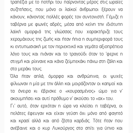
τραπέζια με το ποτήρι του παίρνοντας μέρος στις ωραίες
συζητήσεις, που μόνο οι λαϊκοί άνθρωποι ξέρουν να
κάνουν, κάνοντας πολλές φορές τον συντονιστή. Γέμιζε η
ταβέρνα με φωνές αδρές, μέσα από κείνη την ιδιότυπη
λαϊκή ομορφιά της γλώσσας που χαρακτήριζε τους
χερομάχους της ζωής και ήταν ήπια η συμπεριφορά τους
κι εντυπωσιακή με τον περιεκτικό και γεμάτο αξιοπρέπεια
λόγο τους και πιάναν και το τραγούδι όταν το ’φερνε η
στιγμή και ρίχνανε και κάνα ζεϊμπεκάκι πάνω στη ζάλη και
στο μεράκι τους.
Όλα ήταν απλά, όμορφα και ανθρώπινα, οι ψυχές
φίλιωναν η μία με την άλλη και μοιράζονταν οι καημοί και
τα όνειρα κι έβρισκε ο «κουρασμένος» ώμο για ν’
ακουμπήσει και αυτί πρόθυμο ν’ ακούσει το «αχ» του.
Γι’ αυτό, όταν ερχόταν η ώρα να κλείσει η ταβέρνα, οι
πελάτες έφευγαν και είχαν γεύση όχι μόνο από φαγητό
και κρασί αλλά και από ζέστα καρδιάς. Τότε ήταν που
ανέβαινε και ο κυρ Λυκούργος στο σπίτι για ύπνο και