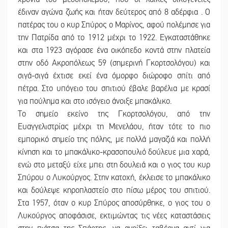
έδιναν αγώνα ζωής και ήταν δεύτερος από 8 αδέρφια . Ο
πατέρας του ο κυρ Σπύρος ο Μαρίνος, αφού πολέμησε για
την Πατρίδα από το 1912 μέχρι το 1922. Εγκαταστάθηκε
και στα 1923 αγόρασε ένα οικόπεδο κοντά στην πλατεία
στην οδό Ακροπόλεως 59 (σημερινή Γκορτσολόγου) και
σιγά-σιγά έχτισε εκεί ένα όμορφο διώροφο σπίτι από
πέτρα. Στο υπόγειο του σπιτιού έβαλε βαρέλια με κρασί
για πούλημα και στο ισόγειο άνοιξε μπακάλικο.
Το σημείο εκείνο της Γκορτσολόγου, από την
Ευαγγελιστρίας μέχρι τη Μενελάου, ήταν τότε το πιο
εμπορικό σημείο της πόλης, με πολλά μαγαζιά και πολλή
κίνηση και το μπακάλικο-κρασοπουλιό δούλευε μια χαρά,
ενώ στο μεταξύ είχε μπει στη δουλειά και ο γιος του κυρ
Σπύρου ο Λυκούργος. Στην κατοχή, έκλεισε το μπακάλικο
και δούλεψε κηροπλαστείο στο πίσω μέρος του σπιτιού.
Στα 1957, όταν ο κυρ Σπύρος αποσύρθηκε, ο γιος του ο
Λυκούργος αποφάσισε, εκτιμώντας τις νέες καταστάσεις