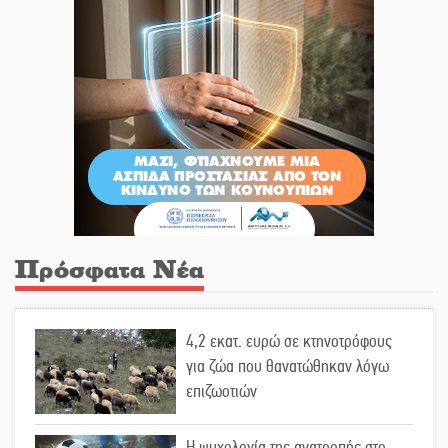
Πρόσφατα Νέα
4,2 εκατ. ευρώ σε κτηνοτρόφους
για ζώα που θανατώθηκαν λόγω
επιζωοτιών
Η ψυχολογία της ανατροπής στο