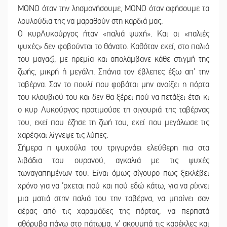
ΜΟΝΟ όταν την λησμονήσουμε, ΜΟΝΟ όταν αφήσουμε τα
λουλούδια της να μαραθούν στη καρδιά μας.
Ο κυρΛυκούργος ήταν «παλιά ψυχή». Και οι «παλιές
ψυχές» δεν φοβούνται το θάνατο. Καθόταν εκεί, στο παλιό
του μαγαζί, με ηρεμία και απολάμβανε κάθε στιγμή της
ζωής, μικρή ή μεγάλη. Σπάνια τον έβλεπες έξω απ’ την
ταβέρνα. Σαν το πουλί που φοβάται μην ανοίξει η πόρτα
του κλουβιού του και δεν θα ξέρει πού να πετάξει έτσι κι
ο κυρ Λυκούργος προτιμούσε τη σιγουριά της ταβέρνας
του, εκεί που έζησε τη ζωή του, εκεί που μεγάλωσε τις
χαρέςκαι λίγνεψε τις λύπες.
Σήμερα η ψυχούλα του τριγυρνάει ελεύθερη πια στα
λιβάδια του ουρανού, αγκαλιά με τις ψυχές
τωναγαπημένων του. Είναι όμως σίγουρο πως ξεκλέβει
χρόνο για να ’ρχεται πού και πού εδώ κάτω, για να ρίχνει
μια ματιά στην παλιά του την ταβέρνα, να μπαίνει σαν
αέρας από τις χαραμάδες της πόρτας, να περπατά
αθόρυβα πάνω στο πάτωμα, ν’ ακουμπά τις καρέκλες και