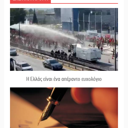
Η Ελλάς είναι ένα απέραντο ευχολόγιο