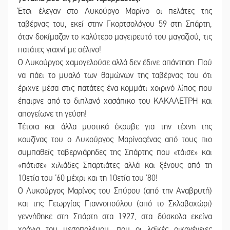
Έτσι έλεγαν στο Λυκούργο Μαρίνο οι πελάτες της
ταβέρνας του, εκεί στην Γκορτσολόγου 59 στη Σπάρτη,
όταν δοκίμαζαν το καλύτερο μαγειρευτό του μαγαζιού, τις
πατάτες γιαχνί με σέλινο!
Ο Λυκούργος χαμογελούσε αλλά δεν έδινε απάντηση. Πού
να πάει το μυαλό των θαμώνων της ταβέρνας του ότι
έριχνε μέσα στις πατάτες ένα κομμάτι χοιρινό λίπος που
έπαιρνε από το διπλανό χασάπικο του ΚΑΚΑΛΕΤΡΗ και
απογείωνε τη γεύση!
Τέτοια και άλλα μυστικά έκρυβε για την τέχνη της
κουζίνας του ο Λυκούργος Μαρίνοςένας από τους πιο
συμπαθείς ταβερνιάρηδες της Σπάρτης που «τάισε» και
«πότισε» χιλιάδες Σπαρτιάτες αλλά και ξένους από τη
10ετία του ’60 μέχρι και τη 10ετία του ’80!
Ο Λυκούργος Μαρίνος του Σπύρου (από την Αναβρυτή)
και της Γεωργίας Γιαννοπούλου (από το Σκλαβοχώρι)
γεννήθηκε στη Σπάρτη στα 1927, στα δύσκολα εκείνα
χρόνια του μεσοπολέμου, που οι λαϊκές οικογένειες