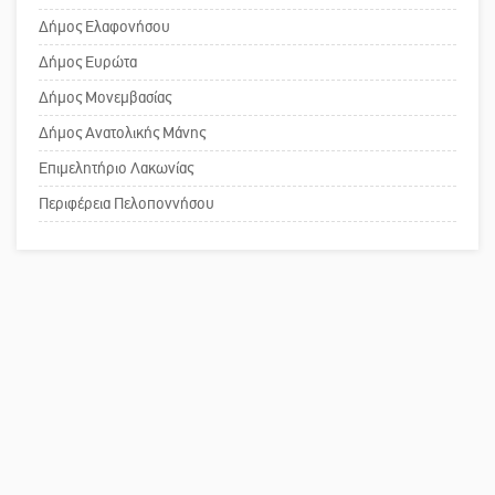
«στραγγίζουν» τη Μάνη
Δήμος Ελαφονήσου
Το δικό σας σχόλιο: Ανοιχτή
Δήμος Ευρώτα
επιστολή στον δήμαρχο Σπάρτης για
Δήμος Μονεμβασίας
τη λειτουργία του ΚΑΠΗ
Δήμος Ανατολικής Μάνης
Επιμελητήριο Λακωνίας
Το δικό σας σχόλιο: Παράδειγμα
κοινωνικής αναισθησίας
Περιφέρεια Πελοποννήσου
Πού βρίσκεται το ιστορικό κέντρο
της Σπάρτης;