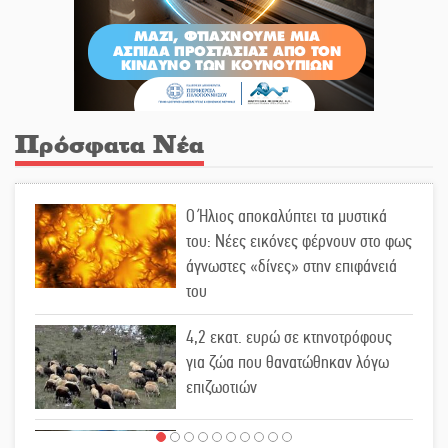
Πρόσφατα Νέα
Ο Ήλιος αποκαλύπτει τα μυστικά
του: Νέες εικόνες φέρνουν στο φως
άγνωστες «δίνες» στην επιφάνειά
του
4,2 εκατ. ευρώ σε κτηνοτρόφους
για ζώα που θανατώθηκαν λόγω
επιζωοτιών
Η ψυχολογία της ανατροπής στο