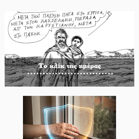
Το κλίκ της ημέρας
Του Ανδρέα Πετρουλάκη