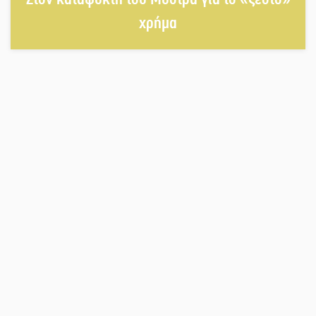
Λαχίου
χρήμα
Χασισοφυτεία στην Παλαιοπαναγιά
ξεσκέπασε η Αστυνομία
Μπαρόκ μελωδίες κάτω από την
αυγουστιάτικη πανσέληνο της
Μονεμβασιάς
Διακοπή ρεύματος στο Έλος
Στο Γύθειο η Άντζελα Γκερέκου