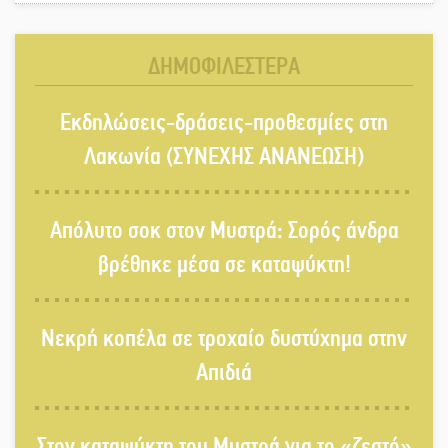
ποδόσφαιρο
ΔΗΜΟΦΙΛΕΣΤΕΡΑ
Ένα «ταξίδι» τέχνης και χρωμάτων
Εκδηλώσεις-δράσεις-προθεσμίες στη
στη Νεάπολη
Λακωνία (ΣΥΝΕΧΗΣ ΑΝΑΝΕΩΣΗ)
Τα Λαγκάδια κρατούν ζωντανή την
Απόλυτο σοκ στον Μυστρά: Σορός άνδρα
τέχνη της πέτρας
βρέθηκε μέσα σε καταψύκτη!
Στους ρυθμούς της Ελεωνόρας
Νεκρή κοπέλα σε τροχαίο δυστύχημα στην
Ζουγανέλη το Σαϊνοπούλειο
Απιδιά
Πλούσιο πολιτιστικό πρόγραμμα
δίνει «χρώμα» στον Αύγουστο του
Στον καταψύκτη του Μυστρά για το «ζεστό»