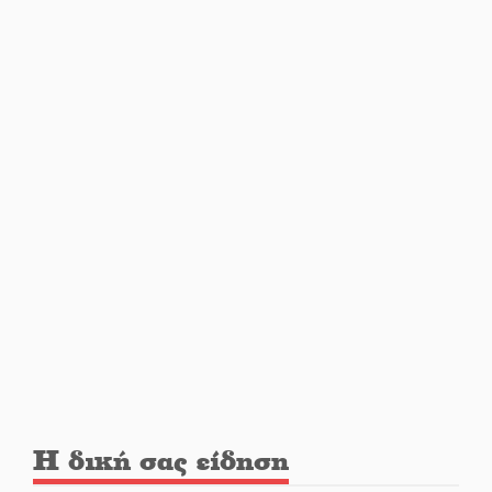
Εβδομάδα Ομογενών:
Κερδισμένη ουσία ή
επικοινωνιακές εντυπώσεις;
Ελεύθερος ο 55χρονος για την
υπόθεση του Μυστρά
Εκδηλώσεις-δράσεις-
προθεσμίες στη Λακωνία
(ΣΥΝΕΧΗΣ ΑΝΑΝΕΩΣΗ)
Ποδοσφαιρικό αντάμωμα για
τους Κοκκινοραχίτες
Η δική σας είδηση
Μάχης συνέχεια των 310 για τη