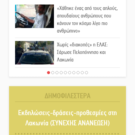
«Χάθηκε ένας από τους απλούς,
σπουδαίους ανθρώπους που
κάνουν τον κόσμο λίγο πιο
ανθρώπινο»
Χωρίς «διακοπές» η ΕΛΑΣ:
Σάρωσε Πελοπόννησο και
Λακωνία
«Έφυγε» ένας γνήσιος Δάσκαλος
και πρωτοπόρος της Τεχνικής
Εκπαίδευσης στη Λακωνία
ΔΗΜΟΦΙΛΕΣΤΕΡΑ
«Κλειστά» ανοιχτά προαύλια
στον Δ. Σπάρτης;
Εκδηλώσεις-δράσεις-προθεσμίες στη
Λακωνία (ΣΥΝΕΧΗΣ ΑΝΑΝΕΩΣΗ)
Δεκαπενταύγουστος στην