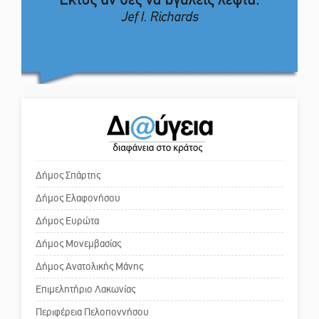
επιζωοτιών
εμπιστευθείς;
Η ψυχολογία της ανατροπής στο
ποδόσφαιρο
Ο εξωραϊσμός της Πλατείας Ν.
Κόσμου και ένας ελλοχεύων
κίνδυνος
Ένα «ταξίδι» τέχνης και
χρωμάτων στη Νεάπολη
Το δικό σας σχόλιο: «Κύριε
πρωθυπουργέ, ντροπή»
Δήμος Σπάρτης
Δήμος Ελαφονήσου
Το δικό σας σχόλιο: Ανοιχτή
επιστολή στον δήμαρχο Σπάρτης
Δήμος Ευρώτα
για τη λειτουργία του ΚΑΠΗ
Δήμος Μονεμβασίας
Δήμος Ανατολικής Μάνης
Το δικό σας σχόλιο: Παράδειγμα
κοινωνικής αναισθησίας
Επιμελητήριο Λακωνίας
Περιφέρεια Πελοποννήσου