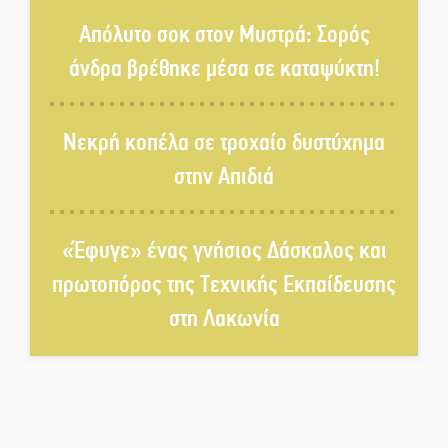
Πετρίνα: Αντάμωμα με μουσική,
Απόλυτο σοκ στον Μυστρά: Σορός
χορό και παράδοση
άνδρα βρέθηκε μέσα σε καταψύκτη!
Σωτήρια επέμβαση για ναυτικό
ανοιχτά του Γυθείου
Νεκρή κοπέλα σε τροχαίο δυστύχημα
στην Απιδιά
Αποστολή εξετελέσθη στην
Ταϊβάν: Στη βάση τους τα
παγκόσμια Σπαρτιατόπουλα
«Έφυγε» ένας γνήσιος Δάσκαλος και
πρωτοπόρος της Τεχνικής Εκπαίδευσης
«Ρίζες και Ρεύματα» στο
στη Λακωνία
Ξηροκάμπι με Ίκαρη και
Ζερβάκη
Αμετάβλητος στο «τριάρι» ο
κίνδυνος φωτιάς σε όλη τη
Λακωνία