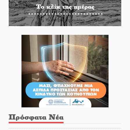
Το κλίκ της ημέρας
Του Ανδρέα Πετρουλάκη
Πρόσφατα Νέα