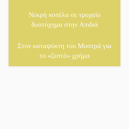
Πλούσιο πολιτιστικό
Νεκρή κοπέλα σε τροχαίο
πρόγραμμα δίνει «χρώμα»
δυστύχημα στην Απιδιά
στον Αύγουστο του Λαχίου
Χασισοφυτεία στην
Στον καταψύκτη του Μυστρά για
Παλαιοπαναγιά ξεσκέπασε
η Αστυνομία
το «ζεστό» χρήμα
Μπαρόκ μελωδίες κάτω από
την αυγουστιάτικη
πανσέληνο της
Μονεμβασιάς
Διακοπή ρεύματος στο Έλος