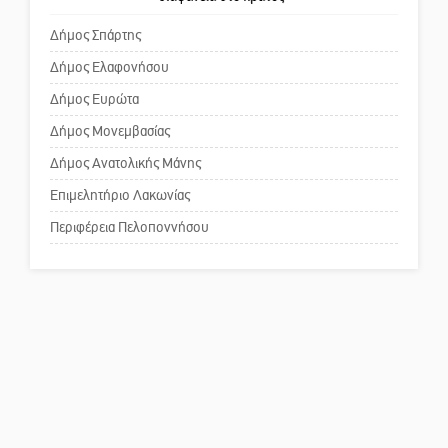
κίνδυνος
Δήμος Σπάρτης
Δήμος Ελαφονήσου
Το δικό σας σχόλιο: «Κύριε
πρωθυπουργέ, ντροπή»
Δήμος Ευρώτα
Δήμος Μονεμβασίας
Δήμος Ανατολικής Μάνης
Το δικό σας σχόλιο: Ανοιχτή
επιστολή στον δήμαρχο Σπάρτης
Επιμελητήριο Λακωνίας
για τη λειτουργία του ΚΑΠΗ
Περιφέρεια Πελοποννήσου
Το δικό σας σχόλιο: Παράδειγμα
κοινωνικής αναισθησίας