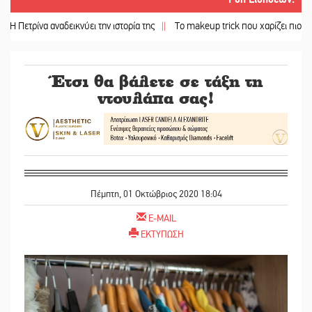
ίνα αναδεικνύει την ιστορία της
||
Το makeup trick που χαρίζει πιο γεμάτα χείλ
Έτσι θα βάλετε σε τάξη τη
ντουλάπα σας!
Πέμπτη, 01 Οκτώβριος 2020 18:04
E-MAIL
ΕΚΤΥΠΩΣΗ