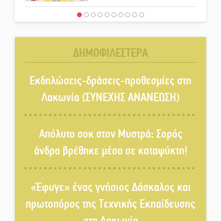
Παγιώνεται δημοσκοπικά ο…
δικομματισμός ΝΔ – ΕΛΑΣ
ΔΗΜΟΦΙΛΕΣΤΕΡΑ
«Κεραυνοί» Μιχαλακάκου για
την ύδρευση στη Μάνη
Εκδηλώσεις-δράσεις-προθεσμίες στη
Λακωνία (ΣΥΝΕΧΗΣ ΑΝΑΝΕΩΣΗ)
Παρουσιάστηκε το βιβλίο
«Νεαπολίτικα καρετομωράκια»
Απόλυτο σοκ στον Μυστρά: Σορός
στη Νεάπολη
άνδρα βρέθηκε μέσα σε καταψύκτη!
Στο κάδρο καταγγελιών Τατούλη
ο Σταύρος Αργειτάκος
«Έφυγε» ένας γνήσιος Δάσκαλος και
πρωτοπόρος της Τεχνικής Εκπαίδευσης
Τα «Άνθη της Πέτρας» τίμησαν
στη Λακωνία