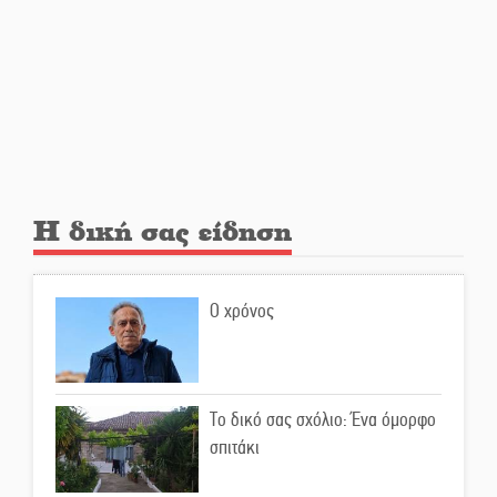
«Μοναδικοί Άνθρωποι, Μια
Μεγάλη Παρέα» στην Ελαφόνησο
«Τουρισμός για Όλους 2026-
2027»: Άνοιξαν οι αιτήσεις για
όλα τα ΑΦΜ
Η δική σας είδηση
Στο πύρινο μέτωπο με όχημα
60ετίας
Ο χρόνος
Θα κερδηθεί η «Χαμένη
Υπόθεση» της Αμάντα Τόρρες;
Το δικό σας σχόλιο: Ένα όμορφο
σπιτάκι
Διασώζονται τα ιστορικά
κειμήλια του ΙΝ Αγίου Νικολάου