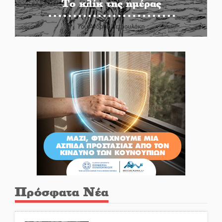
Το κλίκ της ημέρας
Του Ανδρέα Πετρουλάκη
Πρόσφατα Νέα