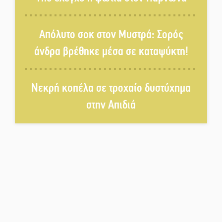
Άρνα: Στήνεται το 3ο Τουρνουά
Τάβλι
Απόλυτο σοκ στον Μυστρά: Σορός
Αυθεντικό γλέντι με «Γιορτή
άνδρα βρέθηκε μέσα σε καταψύκτη!
Βραστού» στη Σοχά
Νεκρή κοπέλα σε τροχαίο δυστύχημα
Το τελεφερίκ της Μονεμβασιάς
στο τραπέζι του δημόσιου
στην Απιδιά
διαλόγου
Πολιτισμός και παράδοση δίνουν
ραντεβού στην Αγόριανη
Η Σοχά ετοιμάζεται για ένα
δυναμικό καλοκαιρινό party