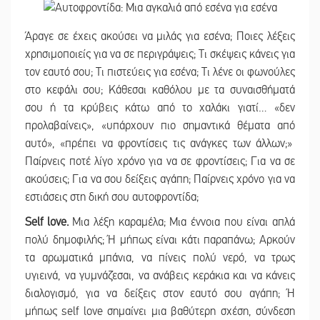
Άραγε σε έχεις ακούσει να μιλάς για εσένα; Ποιες λέξεις
χρησιμοποιείς για να σε περιγράψεις; Τι σκέψεις κάνεις για
τον εαυτό σου; Τι πιστεύεις για εσένα; Τι λένε οι φωνούλες
στο κεφάλι σου; Κάθεσαι καθόλου με τα συναισθήματά
σου ή τα κρύβεις κάτω από το χαλάκι γιατί… «δεν
προλαβαίνεις», «υπάρχουν πιο σημαντικά θέματα από
αυτό», «πρέπει να φροντίσεις τις ανάγκες των άλλων;»
Παίρνεις ποτέ λίγο χρόνο για να σε φροντίσεις; Για να σε
ακούσεις; Για να σου δείξεις αγάπη; Παίρνεις χρόνο για να
εστιάσεις στη δική σου αυτοφροντίδα;
Self love.
Μια λέξη καραμέλα; Μια έννοια που είναι απλά
πολύ δημοφιλής; Ή μήπως είναι κάτι παραπάνω; Αρκούν
τα αρωματικά μπάνια, να πίνεις πολύ νερό, να τρως
υγιεινά, να γυμνάζεσαι, να ανάβεις κεράκια και να κάνεις
διαλογισμό, για να δείξεις στον εαυτό σου αγάπη; Ή
μήπως self love σημαίνει μια βαθύτερη σχέση, σύνδεση