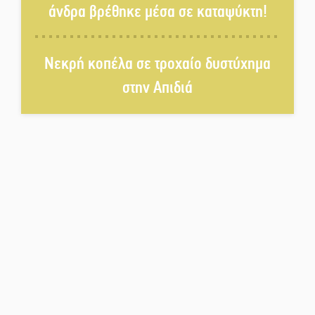
άνδρα βρέθηκε μέσα σε καταψύκτη!
Η Σοχά ετοιμάζεται για ένα
Νεκρή κοπέλα σε τροχαίο δυστύχημα
δυναμικό καλοκαιρινό party
στην Απιδιά
Διακοπή μαθημάτων στο
Ματάλειο Κολυμβητήριο την
εβδομάδα του
Δεκαπενταύγουστου
Από Λιβύη είχαν ξεκινήσει οι
μετανάστες που
περισυνελέγησαν στο Ταίναρο
Διακοπή ρεύματος στην Πελλάνα