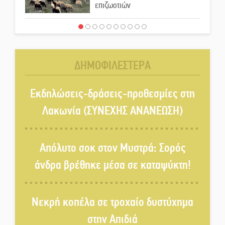
επιζωοτιών
Η ψυχολογία της ανατροπής στο
ποδόσφαιρο
ΔΗΜΟΦΙΛΕΣΤΕΡΑ
Ένα «ταξίδι» τέχνης και
χρωμάτων στη Νεάπολη
Εκδηλώσεις-δράσεις-προθεσμίες στη
Λακωνία (ΣΥΝΕΧΗΣ ΑΝΑΝΕΩΣΗ)
Τα Λαγκάδια κρατούν ζωντανή
την τέχνη της πέτρας
Απόλυτο σοκ στον Μυστρά: Σορός
άνδρα βρέθηκε μέσα σε καταψύκτη!
Στους ρυθμούς της Ελεωνόρας
Ζουγανέλη το Σαϊνοπούλειο
Νεκρή κοπέλα σε τροχαίο δυστύχημα
στην Απιδιά