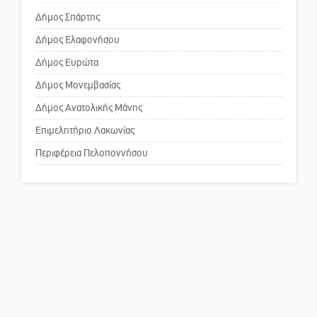
Δήμος Σπάρτης
Δήμος Ελαφονήσου
Το δικό σας σχόλιο: Ανοιχτή
επιστολή στον δήμαρχο Σπάρτης
Δήμος Ευρώτα
για τη λειτουργία του ΚΑΠΗ
Δήμος Μονεμβασίας
Δήμος Ανατολικής Μάνης
Το δικό σας σχόλιο: Παράδειγμα
κοινωνικής αναισθησίας
Επιμελητήριο Λακωνίας
Περιφέρεια Πελοποννήσου
Πού βρίσκεται το ιστορικό
κέντρο της Σπάρτης;