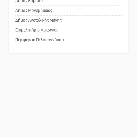
κέντρο της Σπάρτης;
Δήμος Ευρώτα
Δήμος Μονεμβασίας
Δήμος Ανατολικής Μάνης
Το δικό σας σχόλιο: Ένα όμορφο
σπιτάκι
Επιμελητήριο Λακωνίας
Περιφέρεια Πελοποννήσου
Το δικό σας σχόλιο: Μπράβο στη
Φιλαρμονική Σπάρτης