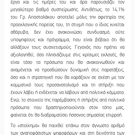
έργα και τις ημέρες του και άρα παρουσιάζει τον
μεγαλύτερο βαθμό συσπείρωσης. Αντιθέτως, το 14,1%
του Γρ. Αποστολάκου αποτελεί μόλις την αφετηρία της
προεκλογικής πορείας του, τη στιγμή που ο ίδιος κινείται
αθόρυβα, δεν έχει ανακοινώσει συνδυασμό, ούτε
υποψηφίους και πρόγραμμα, που είναι βέβαιο ότι θα
αλλάξουν τους συσχετισμούς. Γεγονός που πρέπει να
αξιολογηθεί, όσο πλησιάζουμε στις κρίσιμες εκλογές, θα
είναι τόσο τα πρόσωπα που θα ανακοινωθούν και
αναμένεται να προσδώσουν δυναμική στις παρατάξεις,
όσο και η στρατηγική που θα χαράξουν σε σχέση με τον
κομματικό τους προσανατολισμό και τη στήριξη που
έχουν λάβει ή ενδέχεται να λάβουν από πολιτικά κόμματα.
Ενώ, το στοιχείο της παρέμβασης ή στήριξης από πολιτικά
πρόσωπα που δραστηριοποιούνται στον τόπο μας,
φαίνεται ότι θα διαδραματίσει ήσσονος σημασίας επιρροή.
Το «στοίχημα» θα παιχθεί επάνω στον άγνωστο αριθμό
των αναποφάσιστων ψηφοφόρων και στη δεινότητα των