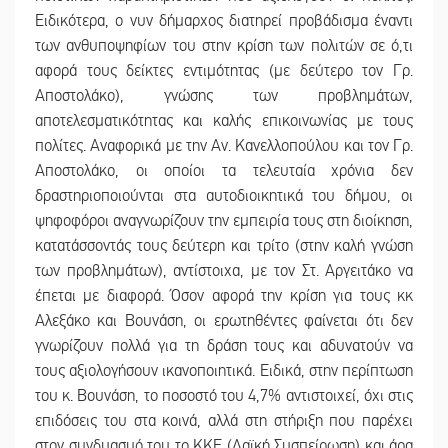
Ειδικότερα, ο νυν δήμαρχος διατηρεί προβάδισμα έναντι
των ανθυποψηφίων του στην κρίση των πολιτών σε ό,τι
αφορά τους δείκτες εντιμότητας (με δεύτερο τον Γρ.
Αποστολάκο), γνώσης των προβλημάτων,
αποτελεσματικότητας και καλής επικοινωνίας με τους
πολίτες. Αναφορικά με την Αν. Κανελλοπούλου και τον Γρ.
Αποστολάκο, oι οποίοι τα τελευταία χρόνια δεν
δραστηριοποιούνται στα αυτοδιοικητικά του δήμου, οι
ψηφοφόροι αναγνωρίζουν την εμπειρία τους στη διοίκηση,
κατατάσσοντάς τους δεύτερη και τρίτο (στην καλή γνώση
των προβλημάτων), αντίστοιχα, με τον Στ. Αργειτάκο να
έπεται με διαφορά. Όσον αφορά την κρίση για τους κκ
Αλεξάκο και Βουνάση, οι ερωτηθέντες φαίνεται ότι δεν
γνωρίζουν πολλά για τη δράση τους και αδυνατούν να
τους αξιολογήσουν ικανοποιητικά. Ειδικά, στην περίπτωση
του κ. Βουνάση, το ποσοστό του 4,7% αντιστοιχεί, όχι στις
επιδόσεις του στα κοινά, αλλά στη στήριξη που παρέχει
στον συνδυασμό του το ΚΚΕ (Λαϊκή Συσπείρωση) και άρα