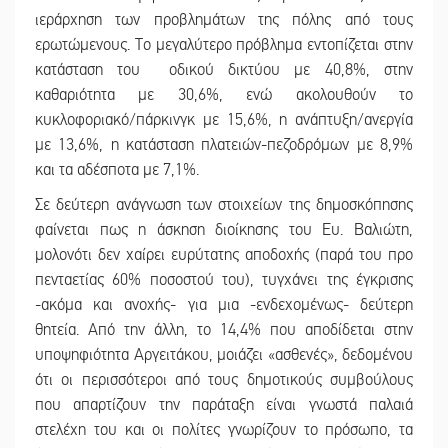
ιεράρχηση των προβλημάτων της πόλης από τους
ερωτώμενους. Το μεγαλύτερο πρόβλημα εντοπίζεται στην
κατάσταση του οδικού δικτύου με 40,8%, στην
καθαριότητα με 30,6%, ενώ ακολουθούν το
κυκλοφοριακό/πάρκινγκ με 15,6%, η ανάπτυξη/ανεργία
με 13,6%, η κατάσταση πλατειών-πεζοδρόμων με 8,9%
και τα αδέσποτα με 7,1%.
Σε δεύτερη ανάγνωση των στοιχείων της δημοσκόπησης
φαίνεται πως η άσκηση διοίκησης του Ευ. Βαλιώτη,
μολονότι δεν χαίρει ευρύτατης αποδοχής (παρά του προ
πενταετίας 60% ποσοστού του), τυγχάνει της έγκρισης
-ακόμα και ανοχής- για μια -ενδεχομένως- δεύτερη
θητεία. Από την άλλη, το 14,4% που αποδίδεται στην
υποψηφιότητα Αργειτάκου, μοιάζει «ασθενές», δεδομένου
ότι οι περισσότεροι από τους δημοτικούς συμβούλους
που απαρτίζουν την παράταξη είναι γνωστά παλαιά
στελέχη του και οι πολίτες γνωρίζουν το πρόσωπο, τα