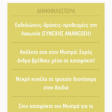
ΔΗΜΟΦΙΛΕΣΤΕΡΑ
Στο Γύθειο η Άντζελα Γκερέκου
Εκδηλώσεις-δράσεις-προθεσμίες στη
Λακωνία (ΣΥΝΕΧΗΣ ΑΝΑΝΕΩΣΗ)
Νταλίκα έπεσε σε γκρεμό στον
Κλαδά: Νεκρός ο 48χρονος
Απόλυτο σοκ στον Μυστρά: Σορός
οδηγός
άνδρα βρέθηκε μέσα σε καταψύκτη!
«Ανοιχτή Πόλη» απόψε η Σπάρτη
«ξεκλειδώνει» αγορά και
Νεκρή κοπέλα σε τροχαίο δυστύχημα
ψυχαγωγία
στην Απιδιά
«Θέρισε» η άσφαλτος και τον
Ιούλιο στην Πελοπόννησο
Στον καταψύκτη του Μυστρά για το