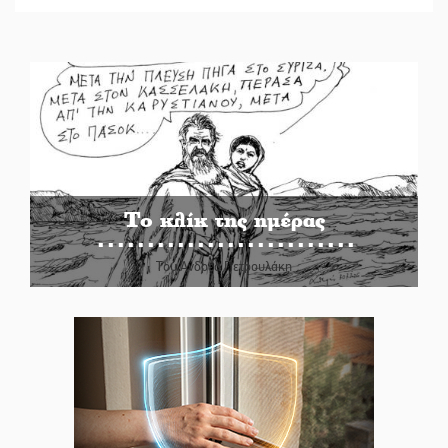
Το κλίκ της ημέρας
Του Ανδρέα Πετρουλάκη