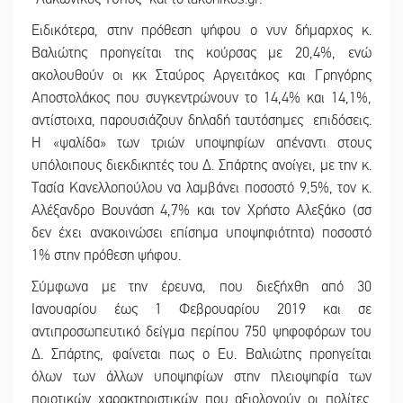
Ειδικότερα, στην πρόθεση ψήφου ο νυν δήμαρχος κ.
Βαλιώτης προηγείται της κούρσας με 20,4%, ενώ
ακολουθούν οι κκ Σταύρος Αργειτάκος και Γρηγόρης
Αποστολάκος που συγκεντρώνουν το 14,4% και 14,1%,
αντίστοιχα, παρουσιάζουν δηλαδή ταυτόσημες επιδόσεις.
Η «ψαλίδα» των τριών υποψηφίων απέναντι στους
υπόλοιπους διεκδικητές του Δ. Σπάρτης ανοίγει, με την κ.
Τασία Κανελλοπούλου να λαμβάνει ποσοστό 9,5%, τον κ.
Αλέξανδρο Βουνάση 4,7% και τον Χρήστο Αλεξάκο (σσ
δεν έχει ανακοινώσει επίσημα υποψηφιότητα) ποσοστό
1% στην πρόθεση ψήφου.
Σύμφωνα με την έρευνα, που διεξήχθη από 30
Ιανουαρίου έως 1 Φεβρουαρίου 2019 και σε
αντιπροσωπευτικό δείγμα περίπου 750 ψηφοφόρων του
Δ. Σπάρτης, φαίνεται πως ο Ευ. Βαλιώτης προηγείται
όλων των άλλων υποψηφίων στην πλειοψηφία των
ποιοτικών χαρακτηριστικών που αξιολογούν οι πολίτες.