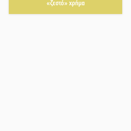
«ζεστό» χρήμα
Βράβευσε τον Π. Καρρά ο ΑΟ
Κροκεών
Τα μετάλλια των Λακωνόπουλων
στην Ταιβάν
Τζάμπολ για τρίτη χρονιά στο
τουρνουά GNC 3on3 στη Σκάλα
Νέο χρηματοδοτικό εργαλείο για
αναβάθμιση του οδικού δικτύου
της Πελοποννήσου
Καθαρίζονται τα ρέματα στις
Κροκεές