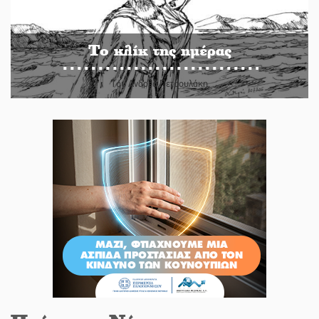
Το κλίκ της ημέρας
Του Ανδρέα Πετρουλάκη