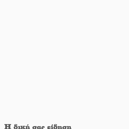
Μπαρόκ μελωδίες κάτω από την
αυγουστιάτικη πανσέληνο της
Μονεμβασιάς
Διακοπή ρεύματος στο Έλος
Στο Γύθειο η Άντζελα Γκερέκου
Νταλίκα έπεσε σε γκρεμό στον
Κλαδά: Νεκρός ο 48χρονος οδηγός
Η δική σας είδηση