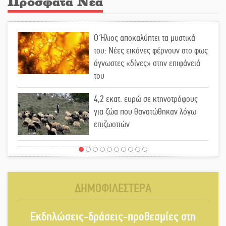
Πρόσφατα Νέα
Ο Ήλιος αποκαλύπτει τα μυστικά
του: Νέες εικόνες φέρνουν στο φως
άγνωστες «δίνες» στην επιφάνειά
του
4,2 εκατ. ευρώ σε κτηνοτρόφους
για ζώα που θανατώθηκαν λόγω
επιζωοτιών
Η ψυχολογία της ανατροπής στο
ποδόσφαιρο
ΔΗΜΟΦΙΛΕΣΤΕΡΑ
Ένα «ταξίδι» τέχνης και χρωμάτων
Εκδηλώσεις-δράσεις-προθεσμίες στη
στη Νεάπολη