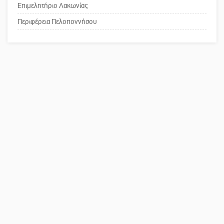
Επιμελητήριο Λακωνίας
Το δικό σας σχόλιο: Παράδειγμα
κοινωνικής αναισθησίας
Περιφέρεια Πελοποννήσου
Πού βρίσκεται το ιστορικό κέντρο
της Σπάρτης;