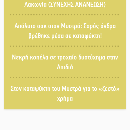
Λακωνία (ΣΥΝΕΧΗΣ ΑΝΑΝΕΩΣΗ)
Τα Λαγκάδια κρατούν ζωντανή την
Απόλυτο σοκ στον Μυστρά: Σορός άνδρα
τέχνη της πέτρας
βρέθηκε μέσα σε καταψύκτη!
Στους ρυθμούς της Ελεωνόρας
Νεκρή κοπέλα σε τροχαίο δυστύχημα στην
Ζουγανέλη το Σαϊνοπούλειο
Απιδιά
Πλούσιο πολιτιστικό πρόγραμμα
δίνει «χρώμα» στον Αύγουστο του
Στον καταψύκτη του Μυστρά για το «ζεστό»
Λαχίου
χρήμα
Χασισοφυτεία στην Παλαιοπαναγιά
ξεσκέπασε η Αστυνομία