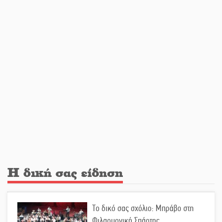
μετανάστες που περισυνελέγησαν
στο Ταίναρο
Διακοπή ρεύματος στην Πελλάνα
Λακε-Δαιμονικά: Το κυπαρίσσι του
Μυστρά που φύτρωσε από μια
ξεχασμένη προφητεία
Κλήρωσε για τον Αστέρα Βλαχιώτη
στη Γ’ Εθνική
Η δική σας είδηση
Οδύνη στην Απιδιά για τον χαμό της
Το δικό σας σχόλιο: Μπράβο στη
29χρονης Ελένης σε τροχαίο
Φιλαρμονική Σπάρτης