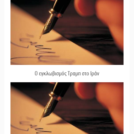
Ο εγκλωβισμός Τραμπ στο Ιράν