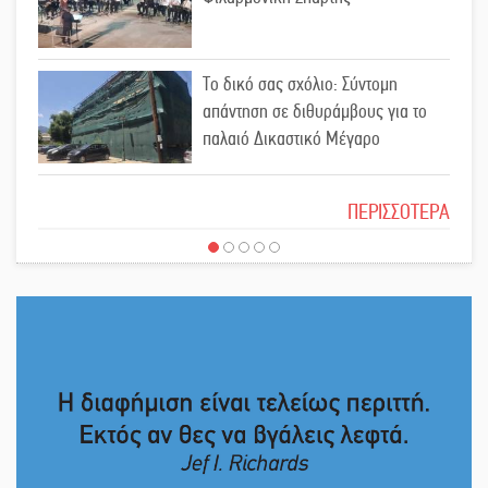
«Σφραγίδα» έργου και
Το δικό σας σχόλιο: Σύντομη
απολογισμού στο Παναρκαδικό από
απάντηση σε διθυράμβους για το
τον Κυρ. Διαμαντάκο
παλαιό Δικαστικό Μέγαρο
Μια «χρυσή» ελαιοκομική
Το δικό σας σχόλιο: Ιερή απόφαση
προοπτική για τη Λακωνία
ΠΕΡΙΣΣΟΤΕΡΑ
Εκδηλώσεις του ΚΚΕ Λακωνίας για
Το δικό σας σχόλιο: Πώς να
τα 80 χρόνια από την ίδρυση του
εμπιστευθείς;
Δημοκρατικού Στρατού
«Στέγνωσε» από νερό πάνω από
Ο εξωραϊσμός της Πλατείας Ν.
μήνα ο Πύρριχος
Κόσμου και ένας ελλοχεύων
κίνδυνος