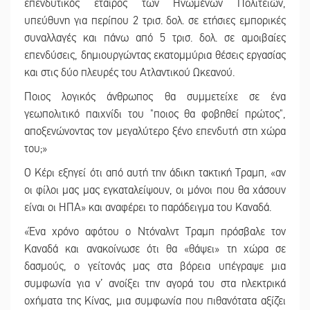
επενδυτικός εταίρος των Ηνωμένων Πολιτειών,
υπεύθυνη για περίπου 2 τρισ. δολ. σε ετήσιες εμπορικές
συναλλαγές και πάνω από 5 τρισ. δολ. σε αμοιβαίες
επενδύσεις, δημιουργώντας εκατομμύρια θέσεις εργασίας
και στις δύο πλευρές του Ατλαντικού Ωκεανού.
Ποιος λογικός άνθρωπος θα συμμετείχε σε ένα
γεωπολιτικό παιχνίδι του "ποιος θα φοβηθεί πρώτος",
αποξενώνοντας τον μεγαλύτερο ξένο επενδυτή στη χώρα
του;»
Ο Κέρι εξηγεί ότι από αυτή την άδικη τακτική Τραμπ, «αν
οι φίλοι μας μας εγκαταλείψουν, οι μόνοι που θα χάσουν
είναι οι ΗΠΑ» και αναφέρει το παράδειγμα του Καναδά.
«Ένα χρόνο αφότου ο Ντόναλντ Τραμπ πρόσβαλε τον
Καναδά και ανακοίνωσε ότι θα «θάψει» τη χώρα σε
δασμούς, ο γείτονάς μας στα βόρεια υπέγραψε μια
συμφωνία για ν’ ανοίξει την αγορά του στα ηλεκτρικά
οχήματα της Κίνας, μια συμφωνία που πιθανότατα αξίζει