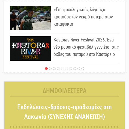
«Για ψυχολογικούς λόγους»
κρατούσε τον νεκρό πατέρα στον
καταψύκτη
Kastoras River Festival 2026: Ένα
νέο μουσικό φεστιβάλ γεννιέται στις
όχθες του ποταμού στο Καστόρειο
Τα ζάρια παίρνουν «φωτιά» στην
Άρνα: Στήνεται το 3ο Τουρνουά
Τάβλι
ΔΗΜΟΦΙΛΕΣΤΕΡΑ
Αυθεντικό γλέντι με «Γιορτή
Εκδηλώσεις-δράσεις-προθεσμίες στη
Βραστού» στη Σοχά
Λακωνία (ΣΥΝΕΧΗΣ ΑΝΑΝΕΩΣΗ)