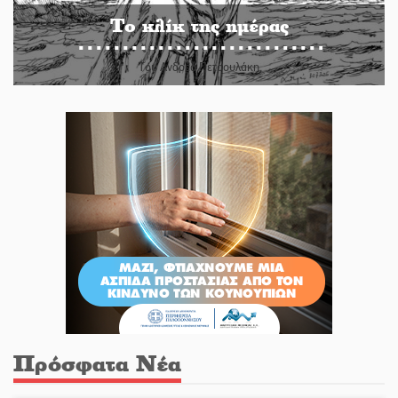
Το κλίκ της ημέρας
Του Ανδρέα Πετρουλάκη
Πρόσφατα Νέα