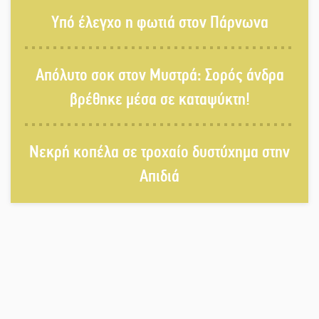
Το τελεφερίκ της Μονεμβασιάς στο
Υπό έλεγχο η φωτιά στον Πάρνωνα
τραπέζι του δημόσιου διαλόγου
Απόλυτο σοκ στον Μυστρά: Σορός άνδρα
Πολιτισμός και παράδοση δίνουν
βρέθηκε μέσα σε καταψύκτη!
ραντεβού στην Αγόριανη
Νεκρή κοπέλα σε τροχαίο δυστύχημα στην
Η Σοχά ετοιμάζεται για ένα
Απιδιά
δυναμικό καλοκαιρινό party
Διακοπή μαθημάτων στο Ματάλειο
Κολυμβητήριο την εβδομάδα του
Δεκαπενταύγουστου
Από Λιβύη είχαν ξεκινήσει οι