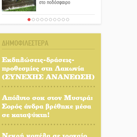
στο ποδόσφαιρο
Ένα «ταξίδι» τέχνης και
χρωμάτων στη Νεάπολη
ΔΗΜΟΦΙΛΕΣΤΕΡΑ
Τα Λαγκάδια κρατούν
ζωντανή την τέχνη της
Εκδηλώσεις-δράσεις-
πέτρας
προθεσμίες στη Λακωνία
(ΣΥΝΕΧΗΣ ΑΝΑΝΕΩΣΗ)
Στους ρυθμούς της
Ελεωνόρας Ζουγανέλη το
Σαϊνοπούλειο
Απόλυτο σοκ στον Μυστρά:
Σορός άνδρα βρέθηκε μέσα
Πλούσιο πολιτιστικό
σε καταψύκτη!
πρόγραμμα δίνει «χρώμα»
στον Αύγουστο του Λαχίου
Νεκρή κοπέλα σε τροχαίο
Χασισοφυτεία στην