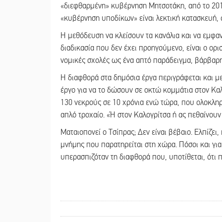
«διεφθαρμένη» κυβέρνηση Μητσοτάκη, από το 2019
«κυβέρνηση υποδίκων» είναι λεκτική κατασκευή, ό
Η μεθόδευση να κλείσουν τα κανάλια και να εμφα
διαδικασία που δεν έχει προηγούμενο, είναι ο ορ
νομικές σχολές ως ένα απτό παράδειγμα, βάρβαρ
Η διαφθορά στα δημόσια έργα περιγράφεται και μ
έργο για να το δώσουν σε οκτώ κομμάτια στον Κα
130 νεκρούς σε 10 χρόνια ενώ τώρα, που ολοκληρ
απλό τροχαίο. «Ή στον Καλογρίτσα ή ας πεθαίνουν
Ματαιοπονεί ο Τσίπρας; Δεν είναι βέβαιο. Ελπίζει
μνήμης που παρατηρείται στη χώρα. Πόσοι και για
υπερασπιζόταν τη διαφθορά που, υποτίθεται, ότι 