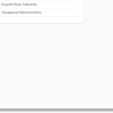
Επιμελητήριο Λακωνίας
Το δικό σας σχόλιο:
Περιφέρεια Πελοποννήσου
Παράδειγμα κοινωνικής
αναισθησίας
Πού βρίσκεται το ιστορικό
κέντρο της Σπάρτης;