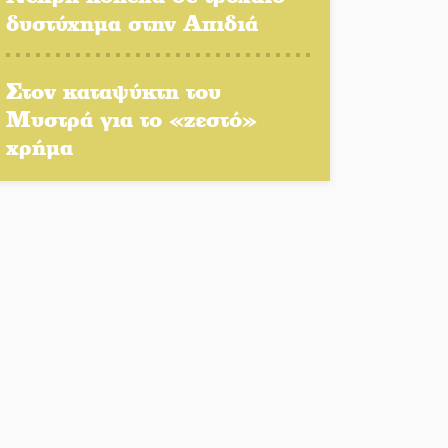
δυστύχημα στην Απιδιά
Παλαιοπαναγιά ξεσκέπασε η
Αστυνομία
Στον καταψύκτη του
Μπαρόκ μελωδίες κάτω από
Μυστρά για το «ζεστό»
την αυγουστιάτικη
πανσέληνο της Μονεμβασιάς
χρήμα
Διακοπή ρεύματος στο Έλος
Στο Γύθειο η Άντζελα
Γκερέκου
Νταλίκα έπεσε σε γκρεμό
στον Κλαδά: Νεκρός ο
48χρονος οδηγός