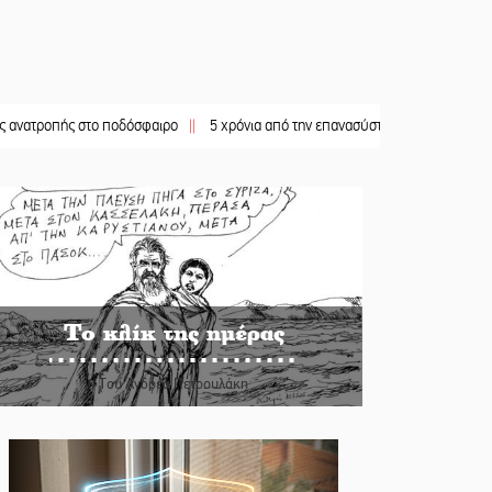
ς στο ποδόσφαιρο
||
5 χρόνια από την επανασύσταση της ΙΜ Παναγίας Βρεσθεν
Το κλίκ της ημέρας
Του Ανδρέα Πετρουλάκη