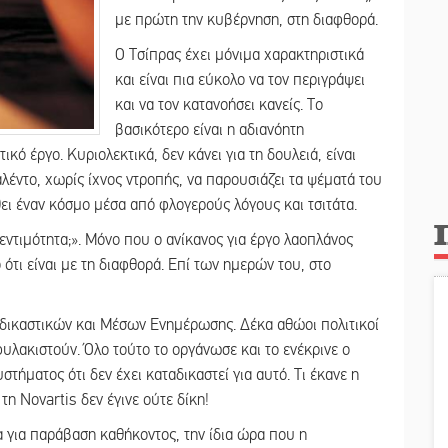
με πρώτη την κυβέρνηση, στη διαφθορά.
Ο Τσίπρας έχει μόνιμα χαρακτηριστικά
και είναι πια εύκολο να τον περιγράψει
και να τον κατανοήσει κανείς. Το
βασικότερο είναι η αδιανόητη
κό έργο. Κυριολεκτικά, δεν κάνει για τη δουλειά, είναι
λέντο, χωρίς ίχνος ντροπής, να παρουσιάζει τα ψέματά του
θει έναν κόσμο μέσα από φλογερούς λόγους και τσιτάτα.
ν εντιμότητα;». Μόνο που ο ανίκανος για έργο λαοπλάνος
 ότι είναι με τη διαφθορά. Επί των ημερών του, στο
δικαστικών και Μέσων Ενημέρωσης. Δέκα αθώοι πολιτικοί
φυλακιστούν. Όλο τούτο το οργάνωσε και το ενέκρινε ο
στήματος ότι δεν έχει καταδικαστεί για αυτό. Τι έκανε η
τη Novartis δεν έγινε ούτε δίκη!
 για παράβαση καθήκοντος, την ίδια ώρα που η