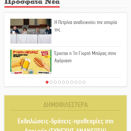
Πρόσφατα Νέα
Η Πετρίνα αναδεικνύει την ιστορία
της
Έρχεται η 1η Γιορτή Μπύρας στην
Αγόριανη
Παγιώνεται δημοσκοπικά ο…
δικομματισμός ΝΔ – ΕΛΑΣ
ΔΗΜΟΦΙΛΕΣΤΕΡΑ
«Κεραυνοί» Μιχαλακάκου για την
Εκδηλώσεις-δράσεις-προθεσμίες στη
ύδρευση στη Μάνη