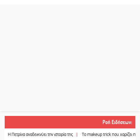
Ροή Ειδήσεων
:
ετρίνα αναδεικνύει την ιστορία της
||
Το makeup trick που χαρίζει πιο γεμάτα χ