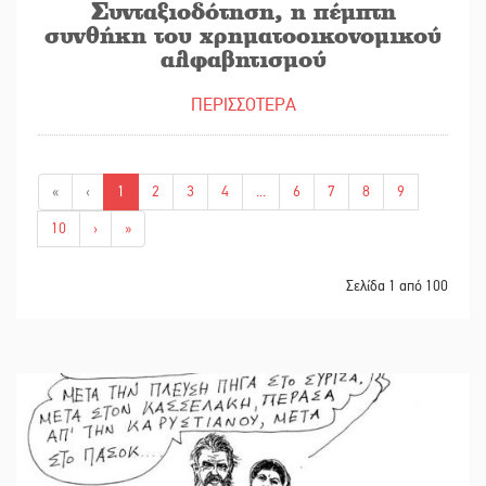
Συνταξιοδότηση, η πέμπτη
συνθήκη του χρηματοοικονομικού
αλφαβητισμού
ΠΕΡΙΣΣΟΤΕΡΑ
«
‹
1
2
3
4
...
6
7
8
9
10
›
»
Σελίδα 1 από 100