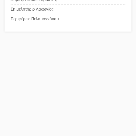
Επιμελητήριο Λακωνίας
Το δικό σας σχόλιο: Ανοιχτή
επιστολή στον δήμαρχο Σπάρτης για
Περιφέρεια Πελοποννήσου
τη λειτουργία του ΚΑΠΗ
Το δικό σας σχόλιο: Παράδειγμα
κοινωνικής αναισθησίας