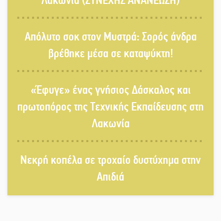
Λακωνία (ΣΥΝΕΧΗΣ ΑΝΑΝΕΩΣΗ)
Παρουσιάστηκε το βιβλίο
Απόλυτο σοκ στον Μυστρά: Σορός άνδρα
«Νεαπολίτικα καρετομωράκια» στη
Νεάπολη
βρέθηκε μέσα σε καταψύκτη!
Στο κάδρο καταγγελιών Τατούλη ο
«Έφυγε» ένας γνήσιος Δάσκαλος και
Σταύρος Αργειτάκος
πρωτοπόρος της Τεχνικής Εκπαίδευσης στη
Λακωνία
Τα «Άνθη της Πέτρας» τίμησαν τον
Γ. Γιαξόγλου
Νεκρή κοπέλα σε τροχαίο δυστύχημα στην
Απιδιά
Τίμησε τον Π. Καρρά ο ΑΟ Κροκεών