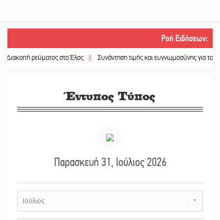
Ροή Ειδήσεων
:
πή ρεύματος στο Έλος
||
Συνάντηση τιμής και ευγνωμοσύνης για τους ομογεν
Έντυπος Τύπος
Παρασκευή 31, Ιούλιος 2026
Ιούλιος