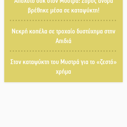
Απόλυτο σοκ στον Μυστρά: Σορός άνδρα
στην Πελοπόννησο
βρέθηκε μέσα σε καταψύκτη!
Βράβευσε τον Π. Καρρά ο ΑΟ
Νεκρή κοπέλα σε τροχαίο δυστύχημα στην
Κροκεών
Απιδιά
Τα μετάλλια των Λακωνόπουλων
Στον καταψύκτη του Μυστρά για το «ζεστό»
στην Ταιβάν
χρήμα
Τζάμπολ για τρίτη χρονιά στο
τουρνουά GNC 3on3 στη Σκάλα
Νέο χρηματοδοτικό εργαλείο για
αναβάθμιση του οδικού δικτύου της