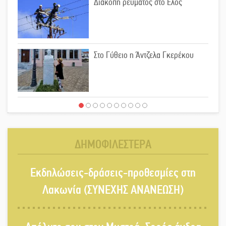
Διακοπή ρεύματος στο Έλος
Στο Γύθειο η Άντζελα Γκερέκου
Νταλίκα έπεσε σε γκρεμό στον
Κλαδά: Νεκρός ο 48χρονος οδηγός
ΔΗΜΟΦΙΛΕΣΤΕΡΑ
«Ανοιχτή Πόλη» απόψε η Σπάρτη
Εκδηλώσεις-δράσεις-προθεσμίες στη
«ξεκλειδώνει» αγορά και
ψυχαγωγία
Λακωνία (ΣΥΝΕΧΗΣ ΑΝΑΝΕΩΣΗ)
«Θέρισε» η άσφαλτος και τον Ιούλιο