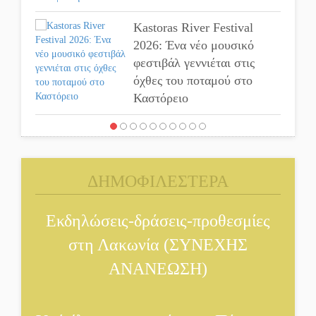
Kastoras River Festival
2026: Ένα νέο μουσικό
φεστιβάλ γεννιέται στις
όχθες του ποταμού στο
Καστόρειο
Τα ζάρια παίρνουν «φωτιά»
στην Άρνα: Στήνεται το 3ο
Τουρνουά Τάβλι
ΔΗΜΟΦΙΛΕΣΤΕΡΑ
Αυθεντικό γλέντι με
Εκδηλώσεις-δράσεις-προθεσμίες
«Γιορτή Βραστού» στη Σοχά
στη Λακωνία (ΣΥΝΕΧΗΣ
Το τελεφερίκ της
ΑΝΑΝΕΩΣΗ)
Μονεμβασιάς στο τραπέζι
του δημόσιου διαλόγου