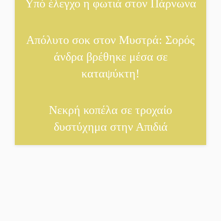
Υπό έλεγχο η φωτιά στον Πάρνωνα
Πολιτισμός και παράδοση
δίνουν ραντεβού στην
Αγόριανη
Απόλυτο σοκ στον Μυστρά: Σορός
άνδρα βρέθηκε μέσα σε
Η Σοχά ετοιμάζεται για ένα
καταψύκτη!
δυναμικό καλοκαιρινό party
Διακοπή μαθημάτων στο
Νεκρή κοπέλα σε τροχαίο
Ματάλειο Κολυμβητήριο
την εβδομάδα του
δυστύχημα στην Απιδιά
Δεκαπενταύγουστου
Από Λιβύη είχαν ξεκινήσει
οι μετανάστες που
περισυνελέγησαν στο
Ταίναρο