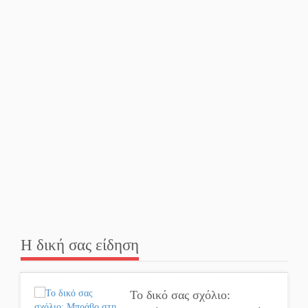
Διακοπή ρεύματος στην
Πελλάνα
Λακε-Δαιμονικά: Το
κυπαρίσσι του Μυστρά που
φύτρωσε από μια
ξεχασμένη προφητεία
Κλήρωσε για τον Αστέρα
Βλαχιώτη στη Γ’ Εθνική
Οδύνη στην Απιδιά για τον
χαμό της 29χρονης Ελένης
σε τροχαίο
Η δική σας είδηση
«Σφραγίδα» έργου και
απολογισμού στο
Το δικό σας σχόλιο:
Παναρκαδικό από τον Κυρ.