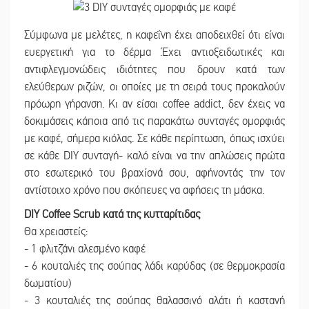
Σύμφωνα με μελέτες, η καφεΐνη έχει αποδειχθεί ότι είναι
ευεργετική για το δέρμα .Έχει αντιοξειδωτικές και
αντιφλεγμονώδεις ιδιότητες που δρουν κατά των
ελεύθερων ριζών, οι οποίες με τη σειρά τους προκαλούν
πρόωρη γήρανση. Κι αν είσαι coffee addict, δεν έχεις να
δοκιμάσεις κάποια από τις παρακάτω συνταγές ομορφιάς
με καφέ, σήμερα κιόλας. Σε κάθε περίπτωση, όπως ισχύει
σε κάθε DIY συνταγή- καλό είναι να την απλώσεις πρώτα
στο εσωτερικό του βραχίονά σου, αφήνοντάς την τον
αντίστοιχο χρόνο που σκόπευες να αφήσεις τη μάσκα.
DIY Coffee Scrub κατά της κυτταρίτιδας
Θα χρειαστείς:
- 1 φλιτζάνι αλεσμένο καφέ
- 6 κουταλιές της σούπας λάδι καρύδας (σε θερμοκρασία
δωματίου)
- 3 κουταλιές της σούπας θαλασσινό αλάτι ή καστανή