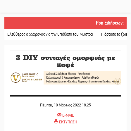
Ροή Ειδήσεων
:
ύθερος ο 55χρονος για την υπόθεση του Μυστρά
||
Γιόρτασε το ξωκκλήσι της
3 DIY συνταγές ομορφιάς με
καφέ
Πέμπτη, 10 Μάρτιος 2022 18:25
E-MAIL
ΕΚΤΥΠΩΣΗ