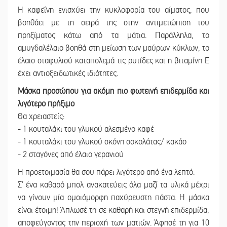
Η καφεΐνη ενισχύει την κυκλοφορία του αίματος, που
βοηθάει με τη σειρά της στην αντιμετώπιση του
πρηξίματος κάτω από τα μάτια. Παράλληλα, το
αμυγδαλέλαιο βοηθά στη μείωση των μαύρων κύκλων, το
έλαιο σταφυλιού καταπολεμά τις ρυτίδες και η βιταμίνη Ε
έχει αντιοξειδωτικές ιδιότητες.
Μάσκα προσώπου για ακόμη πιο φωτεινή επιδερμίδα και
λιγότερο πρήξιμο
Θα χρειαστείς:
- 1 κουταλάκι του γλυκού αλεσμένο καφέ
- 1 κουταλάκι του γλυκού σκόνη σοκολάτας/ κακάο
- 2 σταγόνες από έλαιο γερανιού
Η προετοιμασία θα σου πάρει λιγότερο από ένα λεπτό:
Σ’ ένα καθαρό μπολ ανακατεύεις όλα μαζί τα υλικά μέχρι
να γίνουν μία ομοιόμορφη παχύρευστη πάστα. Η μάσκα
είναι έτοιμη! Άπλωσέ τη σε καθαρή και στεγνή επιδερμίδα,
αποφεύγοντας την περιοχή των ματιών. Άφησέ τη για 10