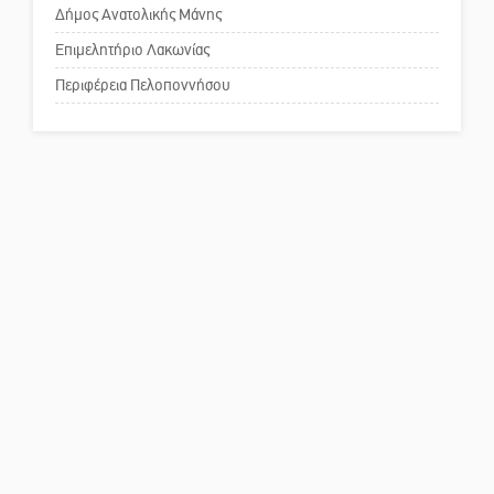
Δήμος Ανατολικής Μάνης
Το δικό σας σχόλιο: Παράδειγμα
κοινωνικής αναισθησίας
Επιμελητήριο Λακωνίας
Περιφέρεια Πελοποννήσου
Πού βρίσκεται το ιστορικό
κέντρο της Σπάρτης;