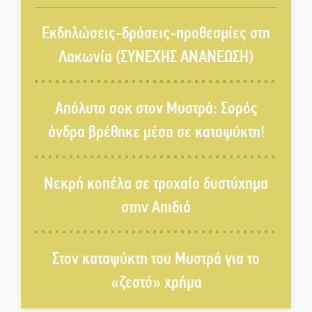
Στον τελικό του Πρωταθλήματος
Ελλάδας Beach Soccer ο Π.
Εκδηλώσεις-δράσεις-προθεσμίες στη
Μαρτσούκος
Λακωνία (ΣΥΝΕΧΗΣ ΑΝΑΝΕΩΣΗ)
Η Έρη Ρίτσου σχολιάζει τα…
τραγελαφικά των «κληρονόμων»
Απόλυτο σοκ στον Μυστρά: Σορός
άνδρα βρέθηκε μέσα σε καταψύκτη!
Ο Ήλιος αποκαλύπτει τα μυστικά
του: Νέες εικόνες φέρνουν στο
Νεκρή κοπέλα σε τροχαίο δυστύχημα
φως άγνωστες «δίνες» στην
επιφάνειά του
στην Απιδιά
4,2 εκατ. ευρώ σε κτηνοτρόφους
για ζώα που θανατώθηκαν λόγω
Στον καταψύκτη του Μυστρά για το
επιζωοτιών
«ζεστό» χρήμα
Η ψυχολογία της ανατροπής στο