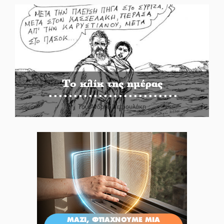
Το κλίκ της ημέρας
Του Ανδρέα Πετρουλάκη