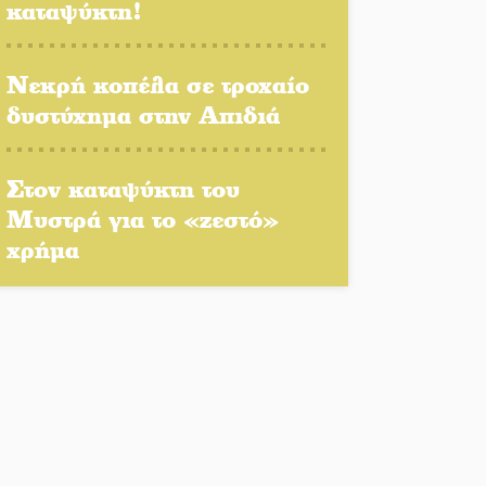
καταψύκτη!
Πλούσιο πολιτιστικό
πρόγραμμα δίνει «χρώμα»
στον Αύγουστο του Λαχίου
Νεκρή κοπέλα σε τροχαίο
δυστύχημα στην Απιδιά
Χασισοφυτεία στην
Παλαιοπαναγιά ξεσκέπασε η
Αστυνομία
Στον καταψύκτη του
Μυστρά για το «ζεστό»
Μπαρόκ μελωδίες κάτω
χρήμα
από την αυγουστιάτικη
πανσέληνο της
Μονεμβασιάς
Διακοπή ρεύματος στο Έλος
Στο Γύθειο η Άντζελα
Γκερέκου