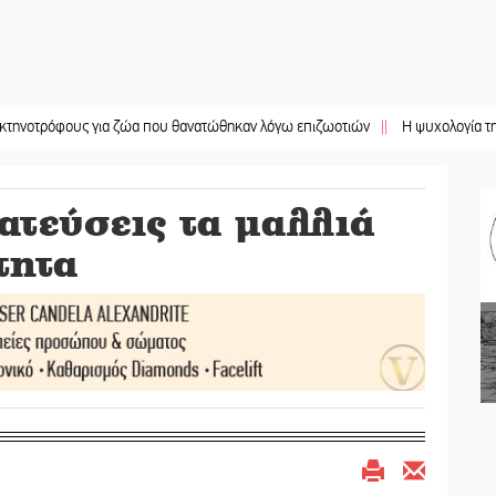
ους για ζώα που θανατώθηκαν λόγω επιζωοτιών
||
Η ψυχολογία της ανατροπή
ατεύσεις τα μαλλιά
τητα