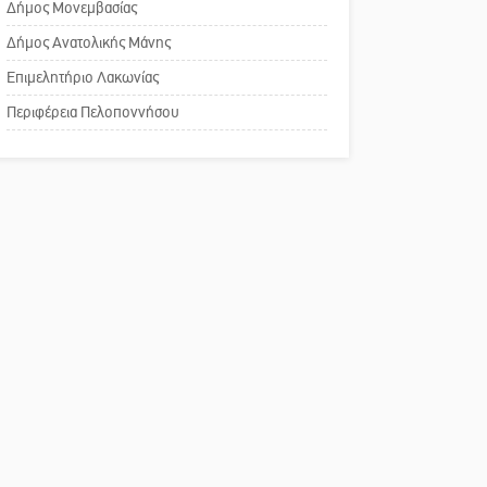
Δήμος Μονεμβασίας
Σπάρτης για τη λειτουργία
του ΚΑΠΗ
Δήμος Ανατολικής Μάνης
Επιμελητήριο Λακωνίας
Το δικό σας σχόλιο:
Περιφέρεια Πελοποννήσου
Παράδειγμα κοινωνικής
αναισθησίας
Πού βρίσκεται το ιστορικό
κέντρο της Σπάρτης;