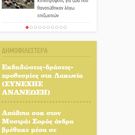
κτηνοτρόφους για ζώα που
θανατώθηκαν λόγω
επιζωοτιών
Η ψυχολογία της ανατροπής
στο ποδόσφαιρο
ΔΗΜΟΦΙΛΕΣΤΕΡΑ
Ένα «ταξίδι» τέχνης και
χρωμάτων στη Νεάπολη
Εκδηλώσεις-δράσεις-
προθεσμίες στη Λακωνία
Τα Λαγκάδια κρατούν
(ΣΥΝΕΧΗΣ
ζωντανή την τέχνη της
ΑΝΑΝΕΩΣΗ)
πέτρας
Στους ρυθμούς της
Απόλυτο σοκ στον
Ελεωνόρας Ζουγανέλη το
Μυστρά: Σορός άνδρα
Σαϊνοπούλειο
βρέθηκε μέσα σε