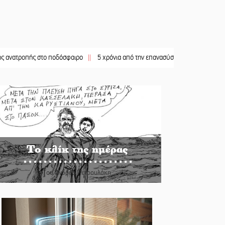
ς στο ποδόσφαιρο
||
5 χρόνια από την επανασύσταση της ΙΜ Παναγίας Βρεσθεν
Το κλίκ της ημέρας
Του Ανδρέα Πετρουλάκη