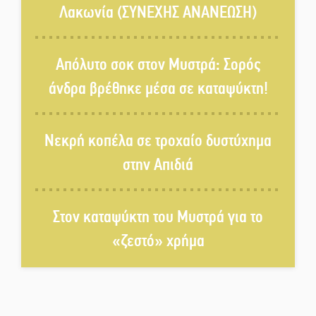
Λακωνία (ΣΥΝΕΧΗΣ ΑΝΑΝΕΩΣΗ)
Δεκαπενταύγουστος στην
Πετρίνα: Αντάμωμα με μουσική,
Απόλυτο σοκ στον Μυστρά: Σορός
χορό και παράδοση
άνδρα βρέθηκε μέσα σε καταψύκτη!
Σωτήρια επέμβαση για ναυτικό
ανοιχτά του Γυθείου
Νεκρή κοπέλα σε τροχαίο δυστύχημα
στην Απιδιά
Αποστολή εξετελέσθη στην
Ταϊβάν: Στη βάση τους τα
παγκόσμια Σπαρτιατόπουλα
Στον καταψύκτη του Μυστρά για το
«ζεστό» χρήμα
«Ρίζες και Ρεύματα» στο
Ξηροκάμπι με Ίκαρη και
Ζερβάκη
Αμετάβλητος στο «τριάρι» ο