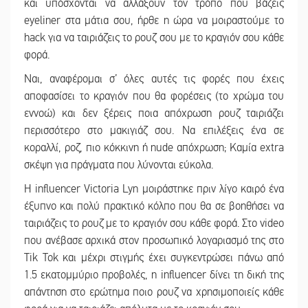
και υπόσχονται να αλλάξουν τον τρόπο που βάζεις
eyeliner στα μάτια σου, ήρθε η ώρα να μοιραστούμε το
hack για να ταιριάζεις το ρουζ σου με το κραγιόν σου κάθε
φορά.
Ναι, αναφέρομαι σ’ όλες αυτές τις φορές που έχεις
αποφασίσει το κραγιόν που θα φορέσεις (το χρώμα του
εννοώ) και δεν ξέρεις ποια απόχρωση ρουζ ταιριάζει
περισσότερο στο μακιγιάζ σου. Να επιλέξεις ένα σε
κοραλλί, ροζ, πιο κόκκινη ή nude απόχρωση; Καμία extra
σκέψη για πράγματα που λύνονται εύκολα.
Η influencer Victoria Lyn μοιράστηκε πριν λίγο καιρό ένα
έξυπνο και πολύ πρακτικό κόλπο που θα σε βοηθήσει να
ταιριάζεις το ρουζ με το κραγιόν σου κάθε φορά. Στο video
που ανέβασε αρχικά στον προσωπικό λογαριασμό της στο
Tik Tok και μέχρι στιγμής έχει συγκεντρώσει πάνω από
1.5 εκατομμύριο προβολές, η influencer δίνει τη δική της
απάντηση στο ερώτημα ποιο ρουζ να χρησιμοποιείς κάθε