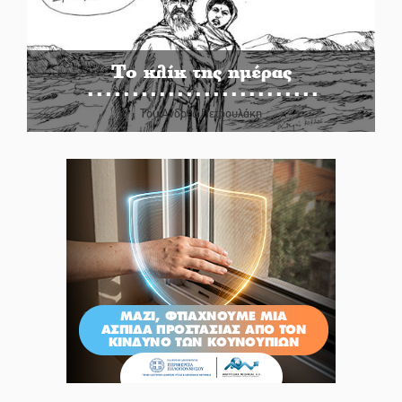
Το κλίκ της ημέρας
Του Ανδρέα Πετρουλάκη