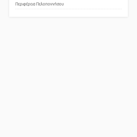
Περιφέρεια Πελοποννήσου
Πού βρίσκεται το ιστορικό
κέντρο της Σπάρτης;