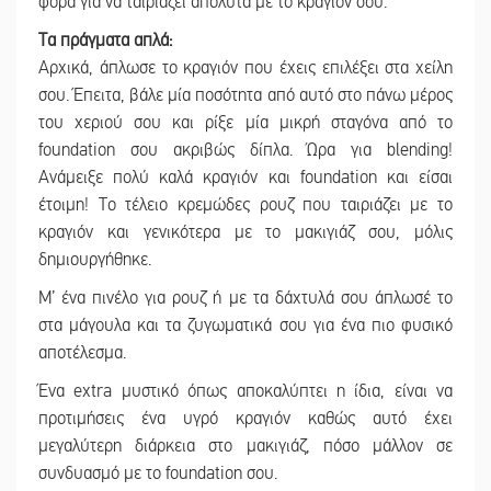
φορά για να ταιριάζει απόλυτα με το κραγιόν σου.
Τα πράγματα απλά:
Αρχικά, άπλωσε το κραγιόν που έχεις επιλέξει στα χείλη
σου. Έπειτα, βάλε μία ποσότητα από αυτό στο πάνω μέρος
του χεριού σου και ρίξε μία μικρή σταγόνα από το
foundation σου ακριβώς δίπλα. Ώρα για blending!
Ανάμειξε πολύ καλά κραγιόν και foundation και είσαι
έτοιμη! Το τέλειο κρεμώδες ρουζ που ταιριάζει με το
κραγιόν και γενικότερα με το μακιγιάζ σου, μόλις
δημιουργήθηκε.
Μ’ ένα πινέλο για ρουζ ή με τα δάχτυλά σου άπλωσέ το
στα μάγουλα και τα ζυγωματικά σου για ένα πιο φυσικό
αποτέλεσμα.
Ένα extra μυστικό όπως αποκαλύπτει η ίδια, είναι να
προτιμήσεις ένα υγρό κραγιόν καθώς αυτό έχει
μεγαλύτερη διάρκεια στο μακιγιάζ, πόσο μάλλον σε
συνδυασμό με το foundation σου.