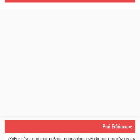
Ροή Ειδήσεων
:
θηκε ένας από τους απλούς, σπουδαίους ανθρώπους που κάνουν τον κόσμο λί