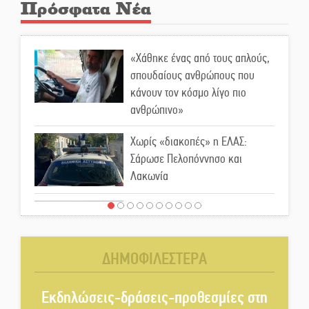
Πρόσφατα Νέα
«Χάθηκε ένας από τους απλούς,
σπουδαίους ανθρώπους που
κάνουν τον κόσμο λίγο πιο
ανθρώπινο»
Χωρίς «διακοπές» η ΕΛΑΣ:
Σάρωσε Πελοπόννησο και
Λακωνία
«Έφυγε» ένας γνήσιος Δάσκαλος
και πρωτοπόρος της Τεχνικής
Εκπαίδευσης στη Λακωνία
ΔΗΜΟΦΙΛΕΣΤΕΡΑ
«Κλειστά» ανοιχτά προαύλια
στον Δ. Σπάρτης;
Εκδηλώσεις-δράσεις-προθεσμίες στη