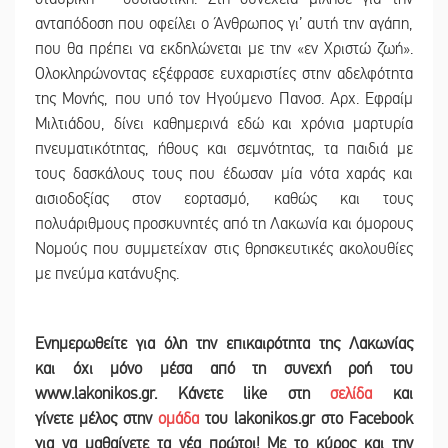
ανταπόδοση που οφείλει ο Άνθρωπος γι’ αυτή την αγάπη,
που θα πρέπει να εκδηλώνεται με την «εν Χριστώ ζωή».
Ολοκληρώνοντας εξέφρασε ευχαριστίες στην αδελφότητα
της Μονής, που υπό τον Ηγούμενο Πανοσ. Αρχ. Εφραίμ
Μιλτιάδου, δίνει καθημερινά εδώ και χρόνια μαρτυρία
πνευματικότητας, ήθους και σεμνότητας, τα παιδιά με
τους δασκάλους τους που έδωσαν μία νότα χαράς και
αισιοδοξίας στον εορτασμό, καθώς και τους
πολυάριθμους προσκυνητές από τη Λακωνία και όμορους
Νομούς που συμμετείχαν στις θρησκευτικές ακολουθίες
με πνεύμα κατάνυξης.
Ε
νημερωθείτε για όλη την επικαιρότητα της Λακωνίας
και
όχι μόνο μέσα από τη συνεχή ροή του
www.lakonikos.gr. Κάνετε like στη
σελίδα
και
γίνετε
μέλος στην
ομάδα
του lakonikos.gr στο Facebook
για να μαθαίνετε τα νέα πρώτοι! Με το κύρος και την