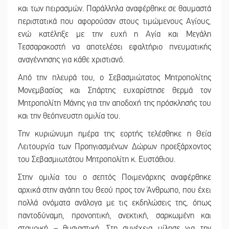
και των πειρασμών. Παράλληλα αναφέρθηκε σε θαυμαστά
περιστατικά που αφορούσαν στους τιμώμενους Αγίους,
ενώ κατέληξε με την ευχή η Αγία και Μεγάλη
Τεσσαρακοστή να αποτελέσει εφαλτήριο πνευματικής
αναγέννησης για κάθε χριστιανό.
Από την πλευρά του, ο Σεβασμιώτατος Μητροπολίτης
Μονεμβασίας και Σπάρτης ευχαρίστησε θερμά τον
Μητροπολίτη Μάνης για την αποδοχή της πρόσκλησής του
και την θεόπνευστη ομιλία του.
Την κυριώνυμη ημέρα της εορτής τελέσθηκε η Θεία
Λειτουργία των Προηγιασμένων Δώρων προεξάρχοντος
του Σεβασμιωτάτου Μητροπολίτη κ. Ευστάθιου.
Στην ομιλία του ο σεπτός Ποιμενάρχης αναφέρθηκε
αρχικά στην αγάπη του Θεού προς τον Άνθρωπο, που έχει
πολλά ονόματα ανάλογα με τις εκδηλώσεις της, όπως
παντοδύναμη, προνοητική, ανεκτική, σαρκωμένη και
σταυρική – θυσιαστική. Στη συνέχεια μίλησε για την