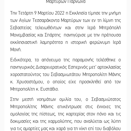
Την Τετάρτη 9 Μαρτίου 2022 η Εκκλησία τίμησε την μνήμη
των Αγίων Τεσσαράκοντα Μαρτύρων των εν τη λίμνη της
Σεβαστείας τελειωθέντων και στην Ιερά Μητρόπολή
Μονεμβασίας και Σπάρτης πανηγύρισε με την πρέπουσα
εκκλησιαστική λαμπρότητα η ιστορική φερώνυμη Ιερά
Μονή.
Ειδικότερα, το απόγευμα της παραμονής τελέσθηκε ο
πανηγυρικός Δισαρχιερατικός Εσπερινός μετ’ αρτοκλασίας
χοροστατούντος του Σεβασμιωτάτου Μητροπολίτη Μάνης
κ. Χρυσοστόμου, ο οποίος είχε προσκληθεί από τον
Μητροπολίτη κ. Ευστάθιο.
Στην μεστή νοημάτων ομιλία του, ο Σεβασμιώτατος
Μητροπολίτης Μάνης επικέντρωσε στις έννοιες της
ομολογίας της πίστεως, της καρτερίας στον πόνο και τις
δοκιμασίες και της χαρμολύπης, που αναλύεται ως λύπη
για τις αμαρτίες μας και χαρά για τη νίκη επί του διαβόλου