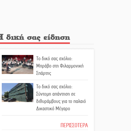
Λακε-Δαιμονικά: Το
κυπαρίσσι του Μυστρά που
φύτρωσε από μια
ξεχασμένη προφητεία
Η δική σας είδηση
Κλήρωσε για τον Αστέρα
Βλαχιώτη στη Γ’ Εθνική
Το δικό σας σχόλιο:
Οδύνη στην Απιδιά για τον
Μπράβο στη Φιλαρμονική
χαμό της 29χρονης Ελένης
Σπάρτης
σε τροχαίο
Το δικό σας σχόλιο:
«Σφραγίδα» έργου και
Σύντομη απάντηση σε
απολογισμού στο
διθυράμβους για το παλαιό
Παναρκαδικό από τον Κυρ.
Δικαστικό Μέγαρο
Διαμαντάκο
Το δικό σας σχόλιο: Ιερή
ΠΕΡΙΣΣΟΤΕΡΑ
Μια «χρυσή» ελαιοκομική
απόφαση