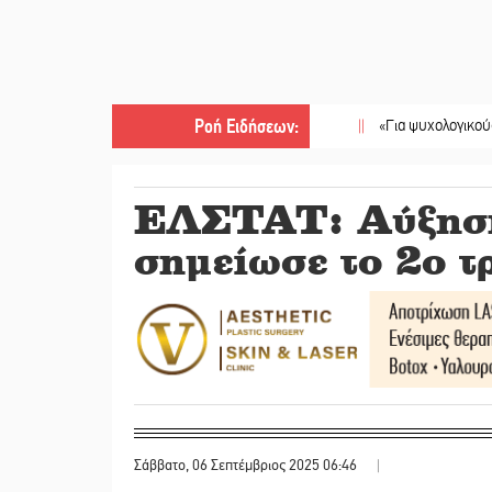
Ροή Ειδήσεων
:
||
«Για ψυχολογικούς λόγους» 
ΕΛΣΤΑΤ: Αύξηση
σημείωσε το 2ο 
Σάββατο, 06 Σεπτέμβριος 2025 06:46
|