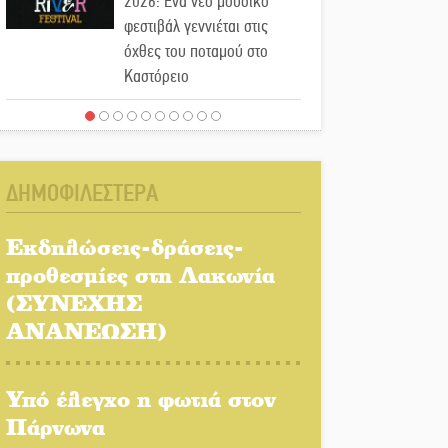
2026: Ένα νέο μουσικό
φεστιβάλ γεννιέται στις
όχθες του ποταμού στο
Καστόρειο
Τα ζάρια παίρνουν «φωτιά»
στην Άρνα: Στήνεται το 3ο
Τουρνουά Τάβλι
ΔΗΜΟΦΙΛΕΣΤΕΡΑ
Αυθεντικό γλέντι με «Γιορτή
Βραστού» στη Σοχά
Εκδηλώσεις-δράσεις-
προθεσμίες στη Λακωνία
(ΣΥΝΕΧΗΣ
Το τελεφερίκ της
Μονεμβασιάς στο τραπέζι
ΑΝΑΝΕΩΣΗ)
του δημόσιου διαλόγου
Υπό έλεγχο η φωτιά στον
Πολιτισμός και παράδοση
δίνουν ραντεβού στην
Πάρνωνα