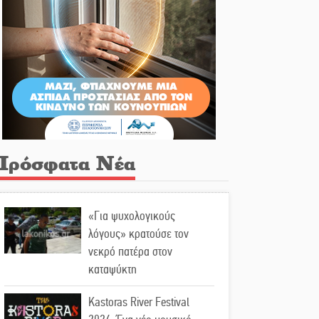
Πρόσφατα Νέα
«Για ψυχολογικούς
λόγους» κρατούσε τον
νεκρό πατέρα στον
καταψύκτη
Kastoras River Festival