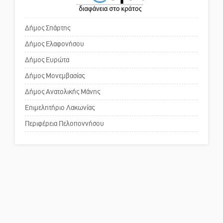
δυναμικό καλοκαιρινό party
πρωθυπουργέ, ντροπή»
Δήμος Σπάρτης
Δήμος Ελαφονήσου
Το δικό σας σχόλιο: Ανοιχτή
επιστολή στον δήμαρχο Σπάρτης
Δήμος Ευρώτα
για τη λειτουργία του ΚΑΠΗ
Δήμος Μονεμβασίας
Δήμος Ανατολικής Μάνης
Το δικό σας σχόλιο: Παράδειγμα
κοινωνικής αναισθησίας
Επιμελητήριο Λακωνίας
Περιφέρεια Πελοποννήσου
Πού βρίσκεται το ιστορικό
κέντρο της Σπάρτης;