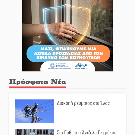
Πρόσφατα Νέα
Διακοπή ρεύματος στο Έλος
Στο Γύθειο η Άντζελα Γκερέκου