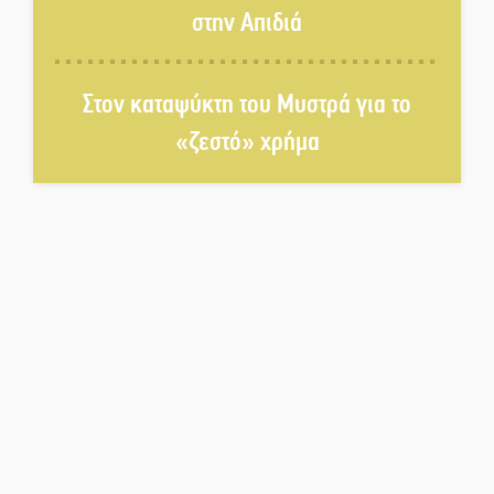
στην Απιδιά
Τα μετάλλια των Λακωνόπουλων
στην Ταιβάν
Στον καταψύκτη του Μυστρά για το
«ζεστό» χρήμα
Τζάμπολ για τρίτη χρονιά στο
τουρνουά GNC 3on3 στη Σκάλα
Νέο χρηματοδοτικό εργαλείο για
αναβάθμιση του οδικού δικτύου
της Πελοποννήσου
Καθαρίζονται τα ρέματα στις
Κροκεές
Σπατάλη και παρανομία