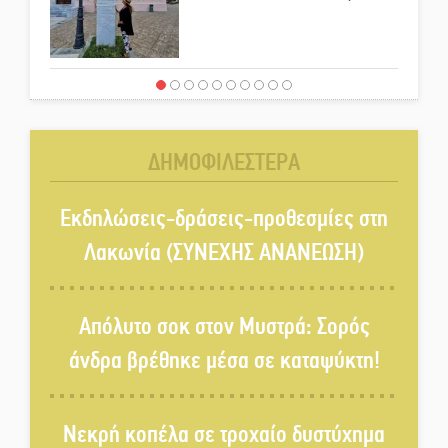
Νταλίκα έπεσε σε γκρεμό στον
Κλαδά: Νεκρός ο 48χρονος
οδηγός
ΔΗΜΟΦΙΛΕΣΤΕΡΑ
«Ανοιχτή Πόλη» απόψε η Σπάρτη
«ξεκλειδώνει» αγορά και
Εκδηλώσεις-δράσεις-προθεσμίες στη
ψυχαγωγία
Λακωνία (ΣΥΝΕΧΗΣ ΑΝΑΝΕΩΣΗ)
«Θέρισε» η άσφαλτος και τον
Ιούλιο στην Πελοπόννησο
Απόλυτο σοκ στον Μυστρά: Σορός
άνδρα βρέθηκε μέσα σε καταψύκτη!
Βράβευσε τον Π. Καρρά ο ΑΟ
Κροκεών
Νεκρή κοπέλα σε τροχαίο δυστύχημα