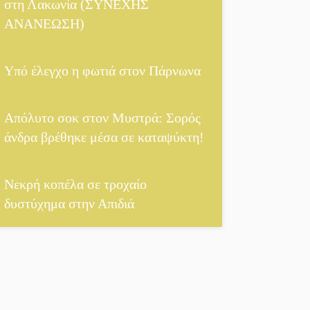
στη Λακωνία (ΣΥΝΕΧΗΣ
 θέσεις στο πρόγραμμα απασχόλησης ανέργων 55 ετών και άνω
||
Μισθ
ΑΝΑΝΕΩΣΗ)
ης ελιάς
Υπό έλεγχο η φωτιά στον Πάρνωνα
Απόλυτο σοκ στον Μυστρά: Σορός
άνδρα βρέθηκε μέσα σε καταψύκτη!
Νεκρή κοπέλα σε τροχαίο
δυστύχημα στην Απιδιά