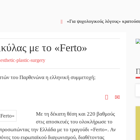
||
«Για ψυχολογικούς λόγους» κρατούσε
||
Kastoras River Festival 2026: Ένα νέ
κύλας με το «Ferto»
||
Τα ζάρια παίρνουν «φωτιά» στην Άρνα
||
Το τελεφερίκ της Μονεμβασιάς στο τρ
Π
||
Η Σοχά ετοιμάζεται για ένα δυναμικό
τών του Παρθενώνα η ελληνική συμμετοχή;
||
Από Λιβύη είχαν ξεκινήσει οι μετανά
||
Κλήρωσε για τον Αστέρα Βλαχιώτη στ
||
«Σφραγίδα» έργου και απολογισμού 
Με τη δέκατη θέση και 220 βαθμούς
||
Εκδηλώσεις του ΚΚΕ Λακωνίας για τα
στις αποσκευές του ολοκλήρωσε το
εκπροσωπώντας την Ελλάδα με το τραγούδι «Ferto». Αν
||
Άγρυπνος φρουρός 2 δεκαετιών το Πυρ
ερσόνες του ευρωπαϊκού διαγωνισμού, διαθέτοντας