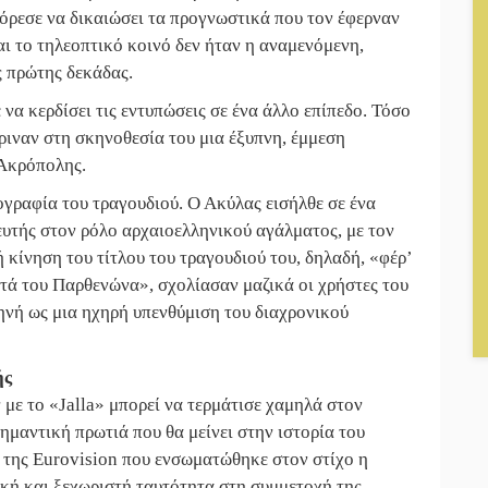
όρεσε να δικαιώσει τα προγνωστικά που τον έφερναν
||
ΔΥΠΑ: Επιπλέον 8.000 επιδοτούμενες
αι το τηλεοπτικό κοινό δεν ήταν η αναμενόμενη,
||
Δάκος: Νέα «όπλα» στην προστασία τ
ς πρώτης δεκάδας.
 να κερδίσει τις εντυπώσεις σε ένα άλλο επίπεδο. Τόσο
κριναν στη σκηνοθεσία του μια έξυπνη, έμμεση
 Ακρόπολης.
γραφία του τραγουδιού. Ο Ακύλας εισήλθε σε ένα
υτής στον ρόλο αρχαιοελληνικού αγάλματος, με τον
 κίνηση του τίτλου του τραγουδιού του, δηλαδή, «φέρ’
τά του Παρθενώνα», σχολίασαν μαζικά οι χρήστες του
ηνή ως μια ηχηρή υπενθύμιση του διαχρονικού
ής
με το «Jalla» μπορεί να τερμάτισε χαμηλά στον
μαντική πρωτιά που θα μείνει στην ιστορία του
 της Eurovision που ενσωματώθηκε στον στίχο η
ική και ξεχωριστή ταυτότητα στη συμμετοχή της