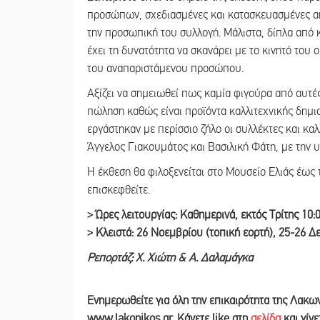
προσώπων, σχεδιασμένες και κατασκευασμένες απ
την προσωπική του συλλογή. Μάλιστα, δίπλα από κ
έχει τη δυνατότητα να σκανάρει με το κινητό του
του αναπαριστάμενου προσώπου.
Αξίζει να σημειωθεί πως καμία φιγούρα από αυτές
πώληση καθώς είναι προϊόντα καλλιτεχνικής δημ
εργάστηκαν με περίσσιο ζήλο οι συλλέκτες και κα
Άγγελος Γιακουμάτος και Βασιλική Φάτη, με την υ
Η έκθεση θα φιλοξενείται στο Μουσείο Ελιάς έως τ
επισκεφθείτε.
> Ώρες λειτουργίας: Καθημερινά, εκτός Τρίτης 10:
> Κλειστά: 26 Νοεμβρίου (τοπική εορτή), 25-26 Δ
Ρεπορτάζ: Χ. Χιώτη & Α. Δαλαμάγκα
Ε
νημερωθείτε για όλη την επικαιρότητα της Λακω
www.lakonikos.gr. Κάνετε like στη
σελίδα
και γίν