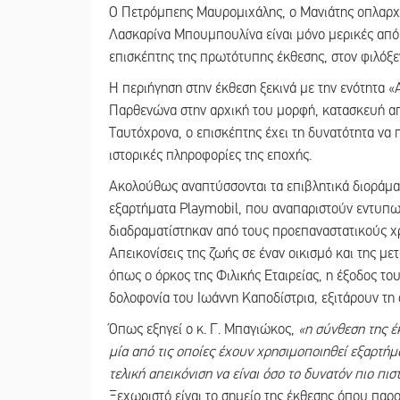
Ο Πετρόμπεης Μαυρομιχάλης, ο Μανιάτης οπλαρχ
Λασκαρίνα Μπουμπουλίνα είναι μόνο μερικές από
επισκέπτης της πρωτότυπης έκθεσης, στον φιλόξ
Η περιήγηση στην έκθεση ξεκινά με την ενότητα «
Παρθενώνα στην αρχική του μορφή, κατασκευή απ
Ταυτόχρονα, ο επισκέπτης έχει τη δυνατότητα να 
ιστορικές πληροφορίες της εποχής.
Ακολούθως αναπτύσσονται τα επιβλητικά διοράμα
εξαρτήματα Playmobil, που αναπαριστούν εντυπω
διαδραματίστηκαν από τους προεπαναστατικούς χρ
Απεικονίσεις της ζωής σε έναν οικισμό και της με
όπως ο όρκος της Φιλικής Εταιρείας, η έξοδος το
δολοφονία του Ιωάννη Καποδίστρια, εξιτάρουν τη
Όπως εξηγεί ο κ. Γ. Μπαγιώκος,
«η σύνθεση της έ
μία από τις οποίες έχουν χρησιμοποιηθεί εξαρτήμ
τελική απεικόνιση να είναι όσο το δυνατόν πιο πι
Ξεχωριστό είναι το σημείο της έκθεσης όπου παρ