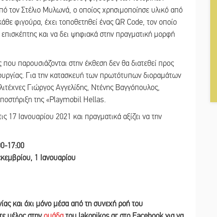
ό τον Στέλιο Μυλωνά, ο οποίος χρησιμοποίησε υλικό από
άθε φιγούρα, έχει τοποθετηθεί ένας QR Code, τον οποίο
 ο επισκέπτης και να δει ψηφιακά στην πραγματική μορφή
 που παρουσιάζονται στην έκθεση δεν θα διατεθεί προς
ιουργίας. Για την κατασκευή των πρωτότυπων διοραμάτων
λλιτέχνες Γιώργος Αγγελίδης, Ντένης Βαγγόπουλος,
ποστήριξη της «Playmobil Hellas.
ις 17 Ιανουαρίου 2021 και πραγματικά αξίζει να την
00-17:00
εκεμβρίου, 1 Ιανουαρίου
νίας και
όχι μόνο μέσα από τη συνεχή ροή του
ετε
μέλος στην
ομάδα
του lakonikos.gr στο Facebook για να