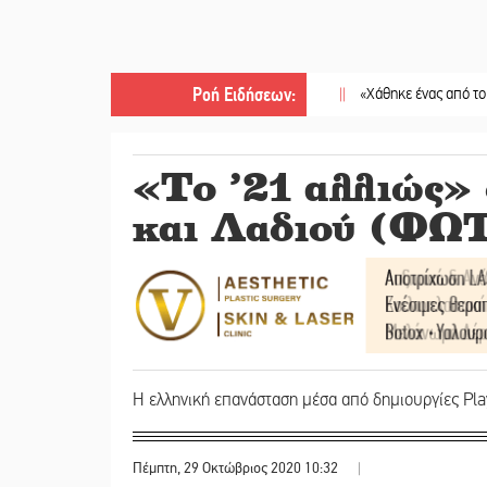
Ροή Ειδήσεων
:
||
«Χάθηκε ένας από τους απλούς,
«Το ’21 αλλιώς»
και Λαδιού (ΦΩ
Η ελληνική επανάσταση μέσα από δημιουργίες Pl
Πέμπτη, 29 Οκτώβριος 2020 10:32
|