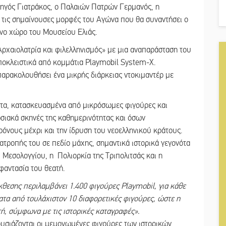
ηγός Γιατράκος, ο Παλαιών Πατρών Γερμανός, η
 τις σημαίνουσες μορφές του Αγώνα που θα συναντήσει ο
ενο χώρο του Μουσείου Ελιάς.
Αρχαιολατρία και φιλελληνισμός» με μια αναπαράσταση του
οκλειστικά από κομμάτια Playmobil System-X.
παρακολουθήσει ένα μικρής διάρκειας ντοκιμαντέρ με
τα, κατασκευασμένα από μικρόσωμες φιγούρες και
σιακά σκηνές της καθημερινότητας και όσων
όνους μέχρι και την ίδρυση του νεοελληνικού κράτους.
τατροπής του σε πεδίο μάχης, σημαντικά ιστορικά γεγονότα
υ Μεσολογγίου, η Πολιορκία της Τριπολιτσάς και η
 φαντασία του θεατή.
κθεσης περιλαμβάνει 1.400 φιγούρες Playmobil, για κάθε
ατα από τουλάχιστον 10 διαφορετικές φιγούρες, ώστε η
στή, σύμφωνα με τις ιστορικές καταγραφές».
ουσιάζονται οι μεμονωμένες φιγούρες των ιστορικών