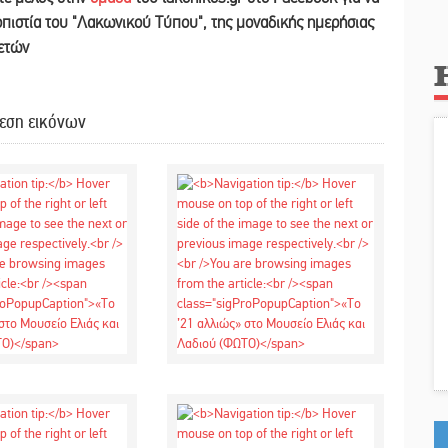
ιοπιστία του "Λακωνικού Τύπου", της μοναδικής ημερήσιας
 ετών
εση εικόνων