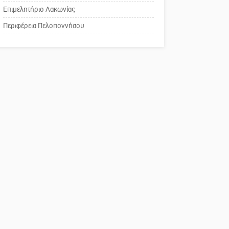
χρωμάτων στη Νεάπολη
Επιμελητήριο Λακωνίας
Το δικό σας σχόλιο:
Περιφέρεια Πελοποννήσου
Παράδειγμα κοινωνικής
αναισθησίας
Πού βρίσκεται το ιστορικό
κέντρο της Σπάρτης;