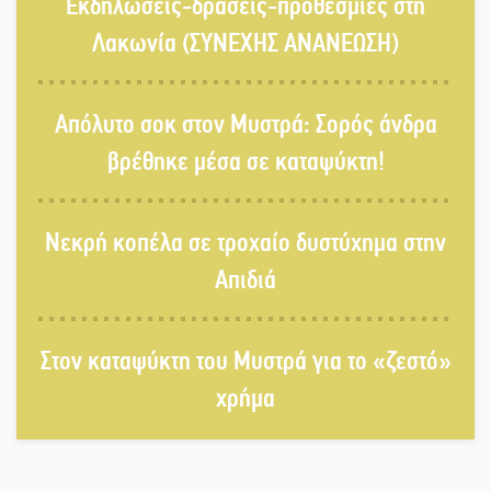
Εκδηλώσεις-δράσεις-προθεσμίες στη
Δ. Σπάρτης;
Λακωνία (ΣΥΝΕΧΗΣ ΑΝΑΝΕΩΣΗ)
Δεκαπενταύγουστος στην Πετρίνα:
Απόλυτο σοκ στον Μυστρά: Σορός άνδρα
Αντάμωμα με μουσική, χορό και
παράδοση
βρέθηκε μέσα σε καταψύκτη!
Σωτήρια επέμβαση για ναυτικό
Νεκρή κοπέλα σε τροχαίο δυστύχημα στην
ανοιχτά του Γυθείου
Απιδιά
Αποστολή εξετελέσθη στην Ταϊβάν:
Στη βάση τους τα παγκόσμια
Στον καταψύκτη του Μυστρά για το «ζεστό»
Σπαρτιατόπουλα
χρήμα
«Ρίζες και Ρεύματα» στο
Ξηροκάμπι με Ίκαρη και Ζερβάκη