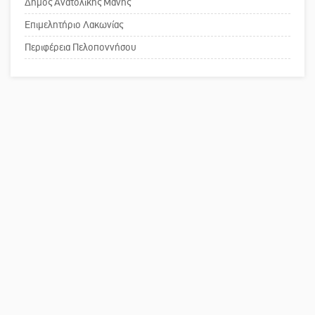
Δήμος Ανατολικής Μάνης
Επιμελητήριο Λακωνίας
Το δικό σας σχόλιο: Παράδειγμα
κοινωνικής αναισθησίας
Περιφέρεια Πελοποννήσου
Πού βρίσκεται το ιστορικό κέντρο
της Σπάρτης;