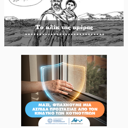
Το κλίκ της ημέρας
Του Ανδρέα Πετρουλάκη