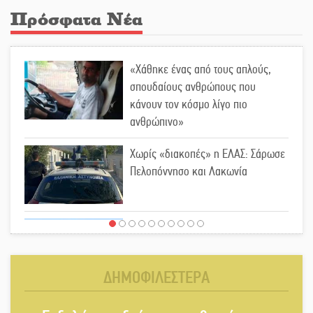
Πρόσφατα Νέα
«Χάθηκε ένας από τους απλούς,
σπουδαίους ανθρώπους που
κάνουν τον κόσμο λίγο πιο
ανθρώπινο»
Χωρίς «διακοπές» η ΕΛΑΣ: Σάρωσε
Πελοπόννησο και Λακωνία
«Έφυγε» ένας γνήσιος Δάσκαλος
και πρωτοπόρος της Τεχνικής
Εκπαίδευσης στη Λακωνία
ΔΗΜΟΦΙΛΕΣΤΕΡΑ
«Κλειστά» ανοιχτά προαύλια στον