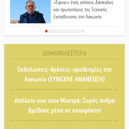
«Έφυγε» ένας γνήσιος Δάσκαλος
και πρωτοπόρος της Τεχνικής
Εκπαίδευσης στη Λακωνία
«Κλειστά» ανοιχτά προαύλια στον
Δ. Σπάρτης;
ΔΗΜΟΦΙΛΕΣΤΕΡΑ
Δεκαπενταύγουστος στην Πετρίνα:
Εκδηλώσεις-δράσεις-προθεσμίες στη
Αντάμωμα με μουσική, χορό και
παράδοση
Λακωνία (ΣΥΝΕΧΗΣ ΑΝΑΝΕΩΣΗ)
Σωτήρια επέμβαση για ναυτικό
Απόλυτο σοκ στον Μυστρά: Σορός άνδρα
ανοιχτά του Γυθείου
βρέθηκε μέσα σε καταψύκτη!
Αποστολή εξετελέσθη στην Ταϊβάν: