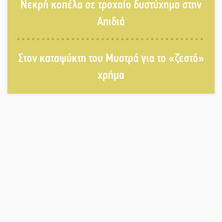
Νεκρή κοπέλα σε τροχαίο δυστύχημα στην
Στη βάση τους τα παγκόσμια
Σπαρτιατόπουλα
Απιδιά
«Ρίζες και Ρεύματα» στο
Στον καταψύκτη του Μυστρά για το «ζεστό»
Ξηροκάμπι με Ίκαρη και Ζερβάκη
χρήμα
Αμετάβλητος στο «τριάρι» ο
κίνδυνος φωτιάς σε όλη τη
Λακωνία
Εβδομάδα Ομογενών: Κερδισμένη
ουσία ή επικοινωνιακές
εντυπώσεις;
Ελεύθερος ο 55χρονος για την
υπόθεση του Μυστρά