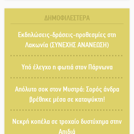
κρατούσε τον νεκρό πατέρα στον
καταψύκτη
ΔΗΜΟΦΙΛΕΣΤΕΡΑ
Kastoras River Festival 2026: Ένα
Εκδηλώσεις-δράσεις-προθεσμίες στη
νέο μουσικό φεστιβάλ γεννιέται στις
όχθες του ποταμού στο Καστόρειο
Λακωνία (ΣΥΝΕΧΗΣ ΑΝΑΝΕΩΣΗ)
Τα ζάρια παίρνουν «φωτιά» στην
Υπό έλεγχο η φωτιά στον Πάρνωνα
Άρνα: Στήνεται το 3ο Τουρνουά
Τάβλι
Απόλυτο σοκ στον Μυστρά: Σορός άνδρα
Αυθεντικό γλέντι με «Γιορτή
βρέθηκε μέσα σε καταψύκτη!
Βραστού» στη Σοχά
Νεκρή κοπέλα σε τροχαίο δυστύχημα στην
Το τελεφερίκ της Μονεμβασιάς στο
Απιδιά
τραπέζι του δημόσιου διαλόγου