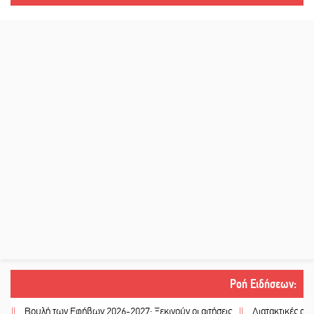
Ροή Ειδήσεων
:
ουλή των Εφήβων 2026-2027: Ξεκινούν οι αιτήσεις
||
Διατακτικές σίτισης: Σ