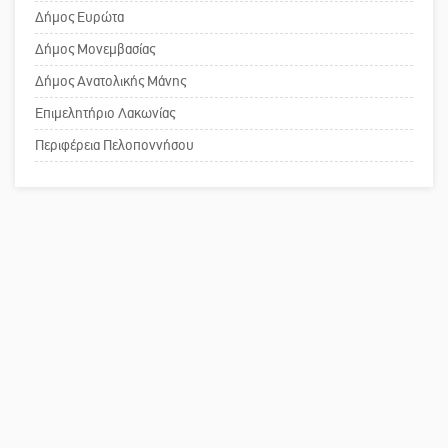
Το δικό σας σχόλιο: Παράδειγμα
Δήμος Ευρώτα
Πυροφυλάκιο στις Αιγιές
κοινωνικής αναισθησίας
Δήμος Μονεμβασίας
Δήμος Ανατολικής Μάνης
Επιμελητήριο Λακωνίας
Πού βρίσκεται το ιστορικό κέντρο
της Σπάρτης;
Περιφέρεια Πελοποννήσου
Το δικό σας σχόλιο: Ρύποι