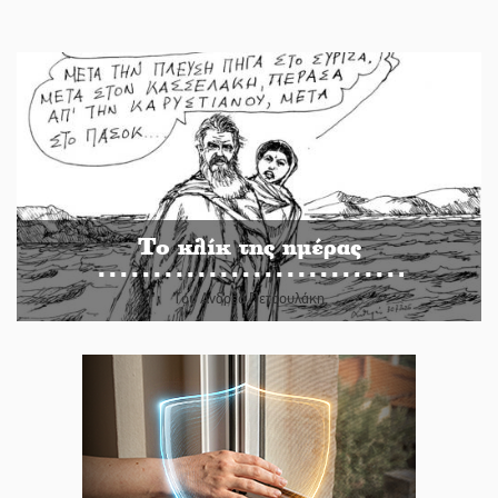
Το κλίκ της ημέρας
Του Ανδρέα Πετρουλάκη