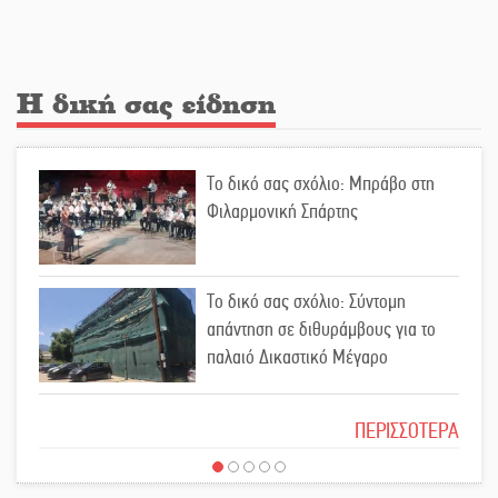
Διακοπή ρεύματος στην Πελλάνα
Η δική σας είδηση
Λακε-Δαιμονικά: Το κυπαρίσσι του
Το δικό σας σχόλιο: Μπράβο στη
Μυστρά που φύτρωσε από μια
Φιλαρμονική Σπάρτης
ξεχασμένη προφητεία
Κλήρωσε για τον Αστέρα Βλαχιώτη
Το δικό σας σχόλιο: Σύντομη
στη Γ’ Εθνική
απάντηση σε διθυράμβους για το
παλαιό Δικαστικό Μέγαρο
Οδύνη στην Απιδιά για τον χαμό της
Το δικό σας σχόλιο: Ιερή απόφαση
29χρονης Ελένης σε τροχαίο
ΠΕΡΙΣΣΟΤΕΡΑ