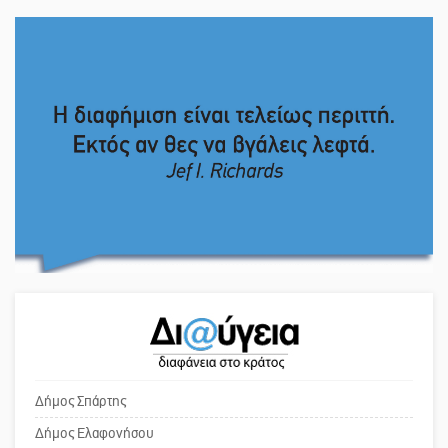
«Σφραγίδα» έργου και
Το δικό σας σχόλιο: Πώς να
απολογισμού στο Παναρκαδικό από
εμπιστευθείς;
τον Κυρ. Διαμαντάκο
Μια «χρυσή» ελαιοκομική
Ο εξωραϊσμός της Πλατείας Ν.
προοπτική για τη Λακωνία
Κόσμου και ένας ελλοχεύων
κίνδυνος
Εκδηλώσεις του ΚΚΕ Λακωνίας για
Το δικό σας σχόλιο: «Κύριε
τα 80 χρόνια από την ίδρυση του
πρωθυπουργέ, ντροπή»
Δημοκρατικού Στρατού
«Στέγνωσε» από νερό πάνω από
Το δικό σας σχόλιο: Ανοιχτή
μήνα ο Πύρριχος
επιστολή στον δήμαρχο Σπάρτης για
τη λειτουργία του ΚΑΠΗ
Δήμος Σπάρτης
Δήμος Ελαφονήσου
Άγρυπνος φρουρός 2 δεκαετιών το