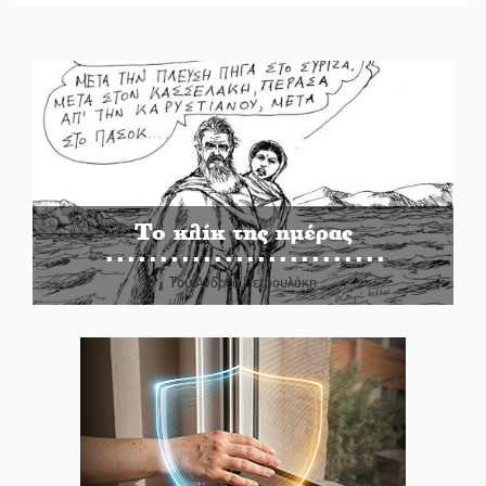
Το κλίκ της ημέρας
Του Ανδρέα Πετρουλάκη