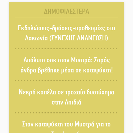
Αστυνομία
ΔΗΜΟΦΙΛΕΣΤΕΡΑ
Μπαρόκ μελωδίες κάτω από την
αυγουστιάτικη πανσέληνο της
Εκδηλώσεις-δράσεις-προθεσμίες στη
Μονεμβασιάς
Λακωνία (ΣΥΝΕΧΗΣ ΑΝΑΝΕΩΣΗ)
Διακοπή ρεύματος στο Έλος
Απόλυτο σοκ στον Μυστρά: Σορός
άνδρα βρέθηκε μέσα σε καταψύκτη!
Στο Γύθειο η Άντζελα Γκερέκου
Νεκρή κοπέλα σε τροχαίο δυστύχημα
στην Απιδιά
Νταλίκα έπεσε σε γκρεμό στον
Κλαδά: Νεκρός ο 48χρονος
οδηγός
Στον καταψύκτη του Μυστρά για το