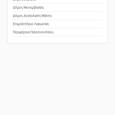
για τη λειτουργία του ΚΑΠΗ
Δήμος Μονεμβασίας
Δήμος Ανατολικής Μάνης
Το δικό σας σχόλιο: Παράδειγμα
κοινωνικής αναισθησίας
Επιμελητήριο Λακωνίας
Περιφέρεια Πελοποννήσου
Πού βρίσκεται το ιστορικό
κέντρο της Σπάρτης;