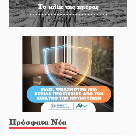
Το κλίκ της ημέρας
Του Ανδρέα Πετρουλάκη
Πρόσφατα Νέα