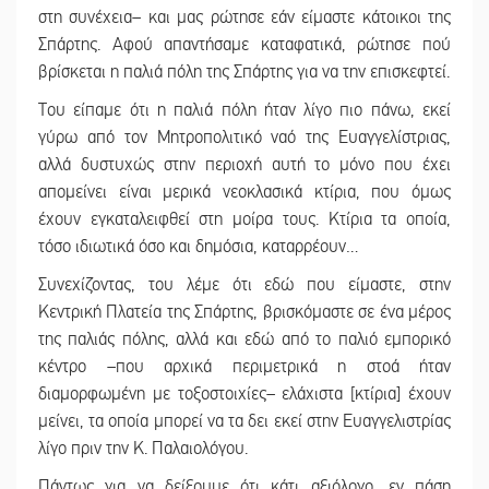
στη συνέχεια– και μας ρώτησε εάν είμαστε κάτοικοι της
Σπάρτης. Αφού απαντήσαμε καταφατικά, ρώτησε πού
βρίσκεται η παλιά πόλη της Σπάρτης για να την επισκεφτεί.
Του είπαμε ότι η παλιά πόλη ήταν λίγο πιο πάνω, εκεί
γύρω από τον Μητροπολιτικό ναό της Ευαγγελίστριας,
αλλά δυστυχώς στην περιοχή αυτή το μόνο που έχει
απομείνει είναι μερικά νεοκλασικά κτίρια, που όμως
έχουν εγκαταλειφθεί στη μοίρα τους. Κτίρια τα οποία,
τόσο ιδιωτικά όσο και δημόσια, καταρρέουν…
Συνεχίζοντας, του λέμε ότι εδώ που είμαστε, στην
Κεντρική Πλατεία της Σπάρτης, βρισκόμαστε σε ένα μέρος
της παλιάς πόλης, αλλά και εδώ από το παλιό εμπορικό
κέντρο –που αρχικά περιμετρικά η στοά ήταν
διαμορφωμένη με τοξοστοιχίες– ελάχιστα [κτίρια] έχουν
μείνει, τα οποία μπορεί να τα δει εκεί στην Ευαγγελιστρίας
λίγο πριν την Κ. Παλαιολόγου.
Πάντως για να δείξουμε ότι κάτι αξιόλογο, εν πάση