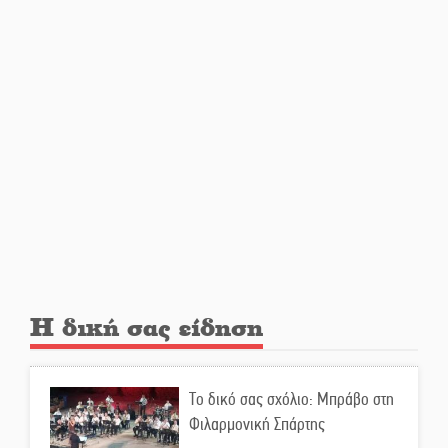
Δεκαπενταύγουστου
Από Λιβύη είχαν ξεκινήσει οι
μετανάστες που
περισυνελέγησαν στο Ταίναρο
Διακοπή ρεύματος στην Πελλάνα
Λακε-Δαιμονικά: Το κυπαρίσσι
του Μυστρά που φύτρωσε από
μια ξεχασμένη προφητεία
Η δική σας είδηση
Κλήρωσε για τον Αστέρα
Βλαχιώτη στη Γ’ Εθνική
Το δικό σας σχόλιο: Μπράβο στη
Φιλαρμονική Σπάρτης