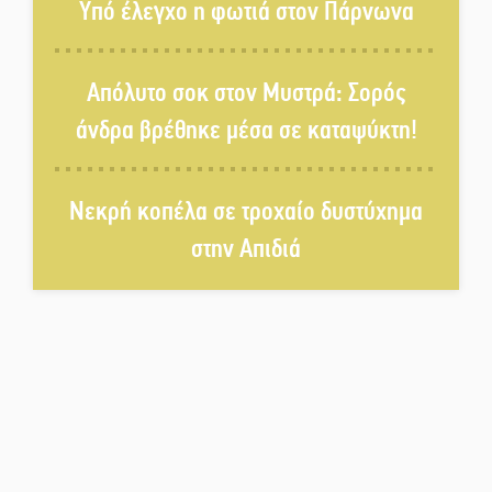
Υπό έλεγχο η φωτιά στον Πάρνωνα
Βραστού» στη Σοχά
Απόλυτο σοκ στον Μυστρά: Σορός
Το τελεφερίκ της Μονεμβασιάς
άνδρα βρέθηκε μέσα σε καταψύκτη!
στο τραπέζι του δημόσιου
διαλόγου
Νεκρή κοπέλα σε τροχαίο δυστύχημα
Πολιτισμός και παράδοση δίνουν
ραντεβού στην Αγόριανη
στην Απιδιά
Η Σοχά ετοιμάζεται για ένα
δυναμικό καλοκαιρινό party
Διακοπή μαθημάτων στο
Ματάλειο Κολυμβητήριο την
εβδομάδα του