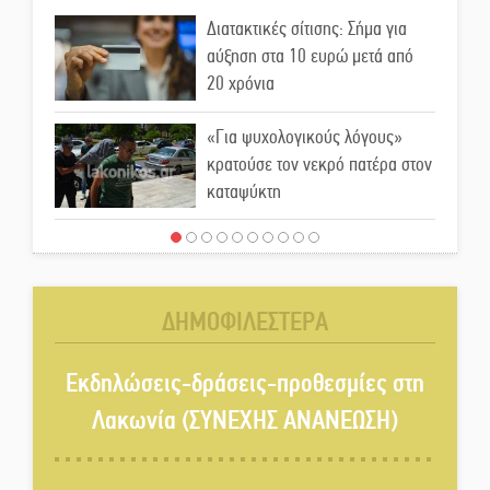
Διατακτικές σίτισης: Σήμα για
αύξηση στα 10 ευρώ μετά από
20 χρόνια
«Για ψυχολογικούς λόγους»
κρατούσε τον νεκρό πατέρα στον
καταψύκτη
Kastoras River Festival 2026:
Ένα νέο μουσικό φεστιβάλ
γεννιέται στις όχθες του ποταμού
ΔΗΜΟΦΙΛΕΣΤΕΡΑ
στο Καστόρειο
Τα ζάρια παίρνουν «φωτιά» στην
Εκδηλώσεις-δράσεις-προθεσμίες στη
Άρνα: Στήνεται το 3ο Τουρνουά
Λακωνία (ΣΥΝΕΧΗΣ ΑΝΑΝΕΩΣΗ)
Τάβλι
Αυθεντικό γλέντι με «Γιορτή