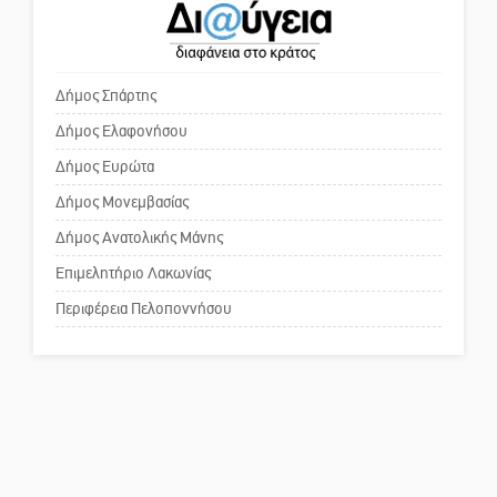
χρωμάτων στη Νεάπολη
Το δικό σας σχόλιο: «Κύριε
πρωθυπουργέ, ντροπή»
Δήμος Σπάρτης
Δήμος Ελαφονήσου
Το δικό σας σχόλιο: Ανοιχτή
επιστολή στον δήμαρχο Σπάρτης
Δήμος Ευρώτα
για τη λειτουργία του ΚΑΠΗ
Δήμος Μονεμβασίας
Δήμος Ανατολικής Μάνης
Το δικό σας σχόλιο: Παράδειγμα
κοινωνικής αναισθησίας
Επιμελητήριο Λακωνίας
Περιφέρεια Πελοποννήσου
Πού βρίσκεται το ιστορικό
κέντρο της Σπάρτης;