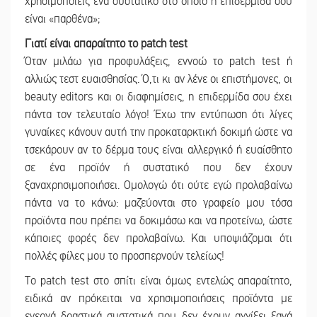
χρησιμοποιείς ένα συστατικό στο οποίο η επιδερμίδα σου
είναι «παρθένα»;
Γιατί είναι απαραίτητο το patch test
Όταν μιλάω για προφυλάξεις, εννοώ το patch test ή
αλλιώς τεστ ευαισθησίας. Ό,τι κι αν λένε οι επιστήμονες, οι
beauty editors και οι διαφημίσεις, η επιδερμίδα σου έχει
πάντα τον τελευταίο λόγο! Έχω την εντύπωση ότι λίγες
γυναίκες κάνουν αυτή την προκαταρκτική δοκιμή ώστε να
τσεκάρουν αν το δέρμα τους είναι αλλεργικό ή ευαίσθητο
σε ένα προϊόν ή συστατικό που δεν έχουν
ξαναχρησιμοποιήσει. Ομολογώ ότι ούτε εγώ προλαβαίνω
πάντα να το κάνω: μαζεύονται στο γραφείο μου τόσα
προϊόντα που πρέπει να δοκιμάσω και να προτείνω, ώστε
κάποιες φορές δεν προλαβαίνω. Και υποψιάζομαι ότι
πολλές φίλες μου το προσπερνούν τελείως!
Το patch test στο σπίτι είναι όμως εντελώς απαραίτητο,
ειδικά αν πρόκειται να χρησιμοποιήσεις προϊόντα με
ενεργά δραστικά συστατικά που δεν έχουν αγγίξει ξανά