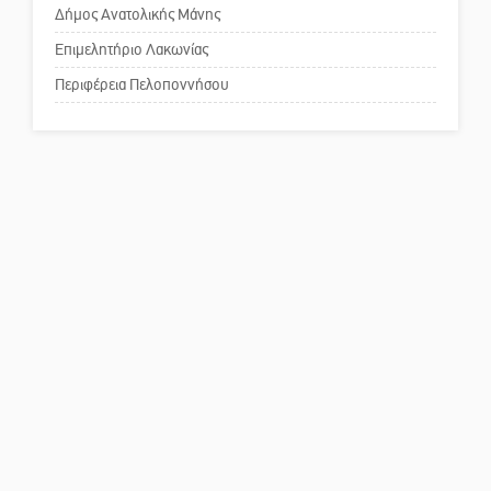
Δήμος Ανατολικής Μάνης
Το δικό σας σχόλιο: Παράδειγμα
κοινωνικής αναισθησίας
Επιμελητήριο Λακωνίας
Περιφέρεια Πελοποννήσου
Πού βρίσκεται το ιστορικό
κέντρο της Σπάρτης;