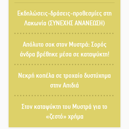
Ένα «ταξίδι» τέχνης και
χρωμάτων στη Νεάπολη
Εκδηλώσεις-δράσεις-προθεσμίες στη
Λακωνία (ΣΥΝΕΧΗΣ ΑΝΑΝΕΩΣΗ)
Τα Λαγκάδια κρατούν ζωντανή
την τέχνη της πέτρας
Απόλυτο σοκ στον Μυστρά: Σορός
άνδρα βρέθηκε μέσα σε καταψύκτη!
Στους ρυθμούς της Ελεωνόρας
Ζουγανέλη το Σαϊνοπούλειο
Νεκρή κοπέλα σε τροχαίο δυστύχημα
στην Απιδιά
Πλούσιο πολιτιστικό πρόγραμμα
δίνει «χρώμα» στον Αύγουστο
του Λαχίου
Στον καταψύκτη του Μυστρά για το
«ζεστό» χρήμα
Χασισοφυτεία στην
Παλαιοπαναγιά ξεσκέπασε η