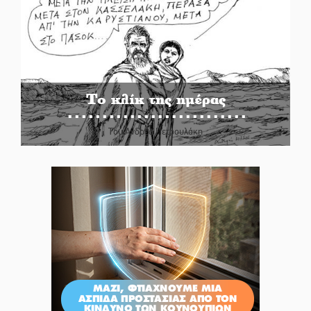
Το κλίκ της ημέρας
Του Ανδρέα Πετρουλάκη