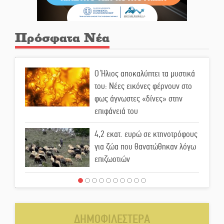
Πρόσφατα Νέα
Ο Ήλιος αποκαλύπτει τα μυστικά
του: Νέες εικόνες φέρνουν στο
φως άγνωστες «δίνες» στην
επιφάνειά του
4,2 εκατ. ευρώ σε κτηνοτρόφους
για ζώα που θανατώθηκαν λόγω
επιζωοτιών
Η ψυχολογία της ανατροπής στο
ποδόσφαιρο
ΔΗΜΟΦΙΛΕΣΤΕΡΑ