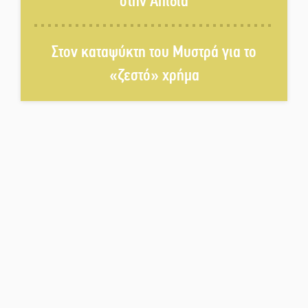
στην Απιδιά
Διακοπή ρεύματος στο Έλος
Στον καταψύκτη του Μυστρά για το
«ζεστό» χρήμα
Στο Γύθειο η Άντζελα Γκερέκου
Νταλίκα έπεσε σε γκρεμό στον
Κλαδά: Νεκρός ο 48χρονος
οδηγός
«Ανοιχτή Πόλη» απόψε η Σπάρτη
«ξεκλειδώνει» αγορά και
ψυχαγωγία
«Θέρισε» η άσφαλτος και τον
Ιούλιο στην Πελοπόννησο