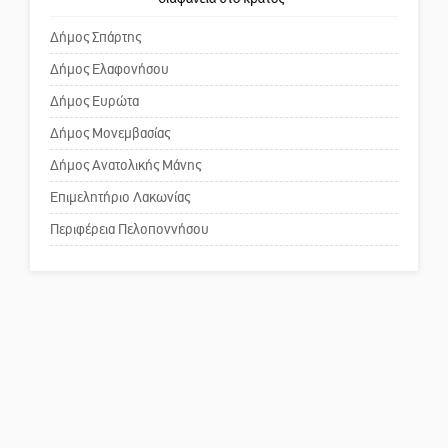
πρωθυπουργέ, ντροπή»
καταψύκτη
Δήμος Σπάρτης
Δήμος Ελαφονήσου
Το δικό σας σχόλιο: Ανοιχτή
επιστολή στον δήμαρχο Σπάρτης
Δήμος Ευρώτα
για τη λειτουργία του ΚΑΠΗ
Δήμος Μονεμβασίας
Δήμος Ανατολικής Μάνης
Το δικό σας σχόλιο: Παράδειγμα
κοινωνικής αναισθησίας
Επιμελητήριο Λακωνίας
Περιφέρεια Πελοποννήσου
Πού βρίσκεται το ιστορικό
κέντρο της Σπάρτης;