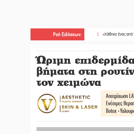
Ροή Ειδήσεων
:
||
«Χάθηκε ένας από τους απλού
Ώριμη επιδερμίδα
βήματα στη ρουτί
τον χειμώνα