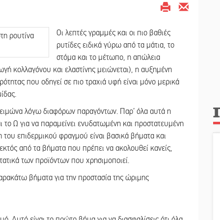
Οι λεπτές γραμμές και οι πιο βαθιές
ρυτίδες ειδικά γύρω από τα μάτια, το
στόμα και το μέτωπο, η απώλεια
ωγή κολλαγόνου και ελαστίνης μειώνεται), η αυξημένη
ότητας που οδηγεί σε πιο τραχιά υφή είναι μόνο μερικά
ίδας.
 χειμώνα λόγω διαφόρων παραγόντων. Παρ’ όλα αυτά η
και το Ω για να παραμείνει ενυδατωμένη και προστατευμένη
η του επιδερμικού φραγμού είναι βασικά βήματα και
 εκτός από τα βήματα που πρέπει να ακολουθεί κανείς,
στατικά των προϊόντων που χρησιμοποιεί.
ρακάτω βήματα για την προστασία της ώριμης
ό. Αυτό είναι το πρώτο βήμα για να διασφαλίσεις ότι όλα