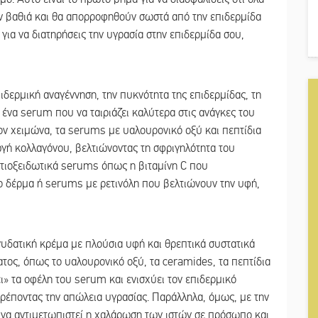
ν βαθιά και θα απορροφηθούν σωστά από την επιδερμίδα
για να διατηρήσεις την υγρασία στην επιδερμίδα σου,
ιδερμική αναγέννηση, την πυκνότητα της επιδερμίδας, τη
 ένα serum που να ταιριάζει καλύτερα στις ανάγκες του
τον χειμώνα, τα serums με υαλουρονικό οξύ και πεπτίδια
γή κολλαγόνου, βελτιώνοντας τη σφριγηλότητα του
ντιοξειδωτικά serums όπως η βιταμίνη C που
το δέρμα ή serums με ρετινόλη που βελτιώνουν την υφή,
υδατική κρέμα με πλούσια υφή και θρεπτικά συστατικά
τος, όπως το υαλουρονικό οξύ, τα ceramides, τα πεπτίδια
ι» τα οφέλη του serum και ενισχύει τον επιδερμικό
ρέποντας την απώλεια υγρασίας. Παράλληλα, όμως, με την
 να αντιμετωπιστεί η χαλάρωση των ιστών σε πρόσωπο και