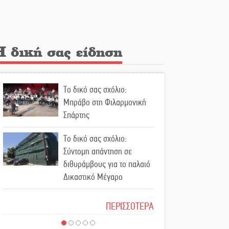
Κλήρωσε για τον Αστέρα
Βλαχιώτη στη Γ’ Εθνική
Η δική σας είδηση
Οδύνη στην Απιδιά για τον
χαμό της 29χρονης Ελένης
σε τροχαίο
Το δικό σας σχόλιο:
«Σφραγίδα» έργου και
Μπράβο στη Φιλαρμονική
απολογισμού στο
Σπάρτης
Παναρκαδικό από τον Κυρ.
Διαμαντάκο
Το δικό σας σχόλιο:
Σύντομη απάντηση σε
Μια «χρυσή» ελαιοκομική
διθυράμβους για το παλαιό
προοπτική για τη Λακωνία
Δικαστικό Μέγαρο
Το δικό σας σχόλιο: Ιερή
Εκδηλώσεις του ΚΚΕ
ΠΕΡΙΣΣΟΤΕΡΑ
απόφαση
Λακωνίας για τα 80 χρόνια