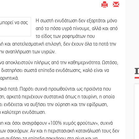
Η σωστή ενυδάτωση δεν εξαρτάται μόνο
από το πόσα υγρά πίνουμε, αλλά και από
το είδος των ροφημάτων που
λή και αποτελεσματική επιλογή, δεν έχουν όλα τα ποτά την
 την αναπλήρωση των υγρών.
 να αποκλειστούν πλήρως από την καθημερινότητα. Ωστόσο,
 διατηρήσει σωστά επίπεδα ενυδάτωσης, καλό είναι να
αρνητικά.
ιακά ποτά. Παρότι συχνά προωθούνται ως προϊόντα που
ση, αρκετά περιέχουν συστατικά όπως η ταυρίνη, η οποία
τι ενδέχεται να αυξήσει την ούρηση και την εφίδρωση,
α καλύτερη ενυδάτωση.
όμη και όσοι αναγράφουν «100% χυμός φρούτων», συχνά
ων σακχάρων. Αν και η περιστασιακή κατανάλωσή τους δεν
α αυξήσει τα επίπεδα σακχάρου στο αίμα και να