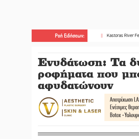
Ροή Ειδήσεων
:
||
Kastoras River Festival 2026
Ενυδάτωση: Τα δ
ροφήματα που μπο
αφυδατώνουν