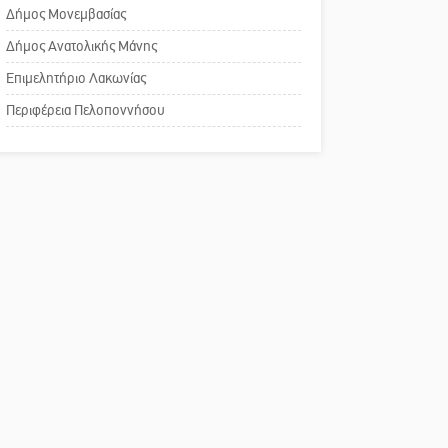
Δάκος: Νέα «όπλα» στην
Δήμος Μονεμβασίας
αναισθησίας
προστασία της ελιάς
Δήμος Ανατολικής Μάνης
Πού βρίσκεται το ιστορικό
Επιμελητήριο Λακωνίας
κέντρο της Σπάρτης;
Περιφέρεια Πελοποννήσου
Το δικό σας σχόλιο: Ρύποι