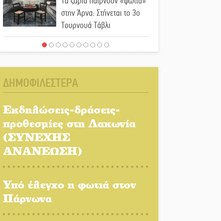
Τα ζάρια παίρνουν «φωτιά»
στην Άρνα: Στήνεται το 3ο
Τουρνουά Τάβλι
Αυθεντικό γλέντι με «Γιορτή
Βραστού» στη Σοχά
ΔΗΜΟΦΙΛΕΣΤΕΡΑ
Το τελεφερίκ της
Μονεμβασιάς στο τραπέζι
Εκδηλώσεις-δράσεις-
του δημόσιου διαλόγου
προθεσμίες στη Λακωνία
(ΣΥΝΕΧΗΣ
Πολιτισμός και παράδοση
δίνουν ραντεβού στην
ΑΝΑΝΕΩΣΗ)
Αγόριανη
Υπό έλεγχο η φωτιά στον
Η Σοχά ετοιμάζεται για ένα
δυναμικό καλοκαιρινό party
Πάρνωνα