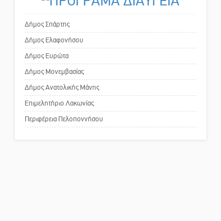
Το δικό σας σχόλιο: «Κύριε
πρωθυπουργέ, ντροπή»
Δήμος Σπάρτης
Δήμος Ελαφονήσου
Το δικό σας σχόλιο: Ανοιχτή
Δήμος Ευρώτα
επιστολή στον δήμαρχο Σπάρτης
Δήμος Μονεμβασίας
για τη λειτουργία του ΚΑΠΗ
Δήμος Ανατολικής Μάνης
Το δικό σας σχόλιο: Παράδειγμα
Επιμελητήριο Λακωνίας
κοινωνικής αναισθησίας
Περιφέρεια Πελοποννήσου
Πού βρίσκεται το ιστορικό
κέντρο της Σπάρτης;