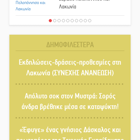
Λακωνία
«Έφυγε» ένας γνήσιος Δάσκαλος
και πρωτοπόρος της Τεχνικής
Εκπαίδευσης στη Λακωνία
ΔΗΜΟΦΙΛΕΣΤΕΡΑ
«Κλειστά» ανοιχτά προαύλια
Εκδηλώσεις-δράσεις-προθεσμίες στη
στον Δ. Σπάρτης;
Λακωνία (ΣΥΝΕΧΗΣ ΑΝΑΝΕΩΣΗ)
Δεκαπενταύγουστος στην
Πετρίνα: Αντάμωμα με μουσική,
Απόλυτο σοκ στον Μυστρά: Σορός
χορό και παράδοση
άνδρα βρέθηκε μέσα σε καταψύκτη!
Σωτήρια επέμβαση για ναυτικό
ανοιχτά του Γυθείου
«Έφυγε» ένας γνήσιος Δάσκαλος και