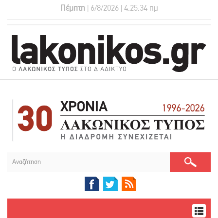
Πέμπτη
| 6/8/2026 | 4:25:35 πμ