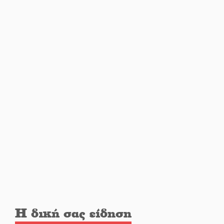
Φως σε μπαράζ διαρρήξεων
στον Δ. Ευρώτα
Υπερηφάνεια και αποθέωση!
Δύο μετάλλια για τη Λακωνία
στους Παιδικούς Αγώνες
Εντοπισμός και διάσωση
μεταναστών ανοιχτά του
Ταίναρου
Και ο Π. Νίκας δείχνει τον
ΦοΔΣΑ για τα «σπιτάκια»
Η δική σας είδηση
Εντολή διαγωνισμού για το