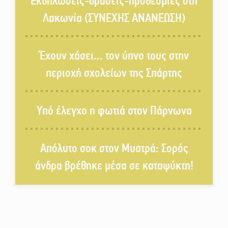
Εκδηλώσεις-δράσεις-προθεσμίες στη
«κουκουλοφόρων»
Λακωνία (ΣΥΝΕΧΗΣ ΑΝΑΝΕΩΣΗ)
Δεν χαλαρώνει η επιφυλακή για
φωτιές στη Λακωνία
Έχουν χάσει... τον ύπνο τους στην
περιοχή σχολείων της Σπάρτης
Κατεβαίνει ο γενικός ρεύματος
σε Έλος και αρδευτικά 4
Υπό έλεγχο η φωτιά στον Πάρνωνα
περιοχών του Δ. Ευρώτα
Δημοσιεύτηκε η προκήρυξη του
Απόλυτο σοκ στον Μυστρά: Σορός
διαγωνισμού για το παλαιό
Πρωτοδικείο Σπάρτης
άνδρα βρέθηκε μέσα σε καταψύκτη!
Υπάλληλοι ΠΕ Λακωνίας: «Στο
κόκκινο το σύνολο των
Υπηρεσιών από την
υποστελέχωση»