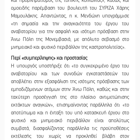
και προβληματισμός της τοπικής κοινωνίας», καθώς και
ομοειδής παρέμβαση του βουλευτή του ΣΥΡΙΖΑ Χάρης
Μαμουλάκης. Απαντώντας, η κ. Μενδώνη υπογράμμισε
«τη σημασία και την αναγκαιότητα του έργου του
αναβατορίου για την ασφαλή και ισότιμη πρόσβαση στην
Άνω Πόλη της Μονεμβασιά, με απόλυτο σεβασμό στο
μνημειακό και φυσικό περιβάλλον της καστροπολιτείας».
Περί «συμπερίληψης» και προστασίας
Η υπουργός υποστήριξε ότι «το συγκεκριμένο έργο του
αναβατορίου και των συνοδών εγκαταστάσεών του
αποβλέπει στην εξασφάλιση της ισότιμης πρόσβασης των
εμποδιζόμενων ατόμων στην Άνω Πόλη, καθώς και στην
ταχύτερη προσέγγισή της στο πλαίσιο αντιμετώπισης
εκτάκτων αναγκών», επισημαίνοντας παράλληλα ότι «το
αποτύπωμα και η ένταξη του υπό κατασκευή έργου στο
φυσικό και μνημειακό περιβάλλον είναι απολύτως
συμβατά, διασφαλίζοντας παράλληλα τις προϋποθέσεις
εκτέλεσής του χωρίς να προκληθεί βλάβη στον