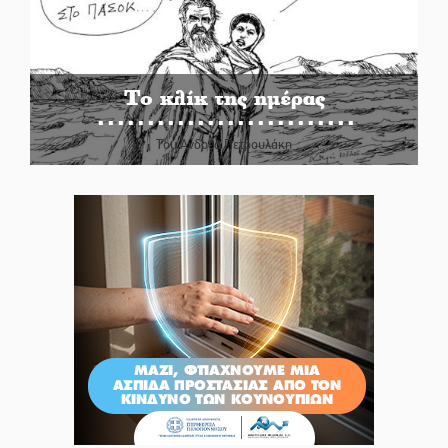
Το κλίκ της ημέρας
Του Ανδρέα Πετρουλάκη