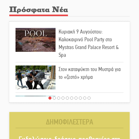
Πρόσφατα Νέα
Κυριακή 9 Αυγούστου:
Καλοκαιρινό Pool Party στο
Mystras Grand Palace Resort &
Spa
Στον καταψύκτη του Μυστρά για
το «ζεστό» χρήμα
Ο καρχαρίας από την εποχή του
Σαίξπηρ που αψηφά τον χρόνο
ΔΗΜΟΦΙΛΕΣΤΕΡΑ
Στη φάκα της Ασφάλειας Σπάρτης
μέλος της σπείρας των