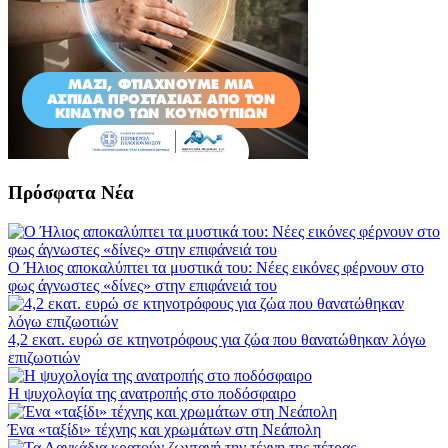
Πρόσφατα Νέα
Ο Ήλιος αποκαλύπτει τα μυστικά του: Νέες εικόνες φέρνουν στο
φως άγνωστες «δίνες» στην επιφάνειά του
4,2 εκατ. ευρώ σε κτηνοτρόφους για ζώα που θανατώθηκαν λόγω
επιζωοτιών
Η ψυχολογία της ανατροπής στο ποδόσφαιρο
Ένα «ταξίδι» τέχνης και χρωμάτων στη Νεάπολη