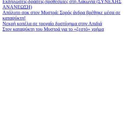
Εκδηλώσεις-δράσεις-προθεσμίες στη Λακωνία (ΣΥΝΕΧΗΣ
ΑΝΑΝΕΩΣΗ)
Απόλυτο σοκ στον Μυστρά: Σορός άνδρα βρέθηκε μέσα σε
καταψύκτη!
Νεκρή κοπέλα σε τροχαίο δυστύχημα στην Απιδιά
Στον καταψύκτη του Μυστρά για το «ζεστό» χρήμα