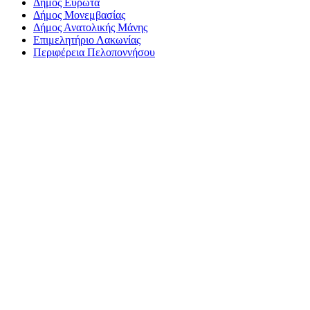
Δήμος Ευρώτα
Δήμος Μονεμβασίας
Δήμος Ανατολικής Μάνης
Επιμελητήριο Λακωνίας
Περιφέρεια Πελοποννήσου