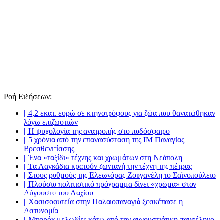
Ροή Ειδήσεων
:
||
4,2 εκατ. ευρώ σε κτηνοτρόφους για ζώα που θανατώθηκαν
λόγω επιζωοτιών
||
Η ψυχολογία της ανατροπής στο ποδόσφαιρο
||
5 χρόνια από την επανασύσταση της ΙΜ Παναγίας
Βρεσθενιτίσσης
||
Ένα «ταξίδι» τέχνης και χρωμάτων στη Νεάπολη
||
Τα Λαγκάδια κρατούν ζωντανή την τέχνη της πέτρας
||
Στους ρυθμούς της Ελεωνόρας Ζουγανέλη το Σαϊνοπούλειο
||
Πλούσιο πολιτιστικό πρόγραμμα δίνει «χρώμα» στον
Αύγουστο του Λαχίου
||
Χασισοφυτεία στην Παλαιοπαναγιά ξεσκέπασε η
Αστυνομία
||
Μπαρόκ μελωδίες κάτω από την αυγουστιάτικη πανσέληνο