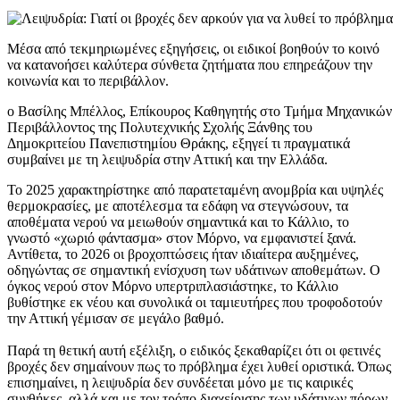
Μέσα από τεκμηριωμένες εξηγήσεις, οι ειδικοί βοηθούν το κοινό
να κατανοήσει καλύτερα σύνθετα ζητήματα που επηρεάζουν την
κοινωνία και το περιβάλλον.
ο Βασίλης Μπέλλος, Επίκουρος Καθηγητής στο Τμήμα Μηχανικών
Περιβάλλοντος της Πολυτεχνικής Σχολής Ξάνθης του
Δημοκριτείου Πανεπιστημίου Θράκης, εξηγεί τι πραγματικά
συμβαίνει με τη λειψυδρία στην Αττική και την Ελλάδα.
Το 2025 χαρακτηρίστηκε από παρατεταμένη ανομβρία και υψηλές
θερμοκρασίες, με αποτέλεσμα τα εδάφη να στεγνώσουν, τα
αποθέματα νερού να μειωθούν σημαντικά και το Κάλλιο, το
γνωστό «χωριό φάντασμα» στον Μόρνο, να εμφανιστεί ξανά.
Αντίθετα, το 2026 οι βροχοπτώσεις ήταν ιδιαίτερα αυξημένες,
οδηγώντας σε σημαντική ενίσχυση των υδάτινων αποθεμάτων. Ο
όγκος νερού στον Μόρνο υπερτριπλασιάστηκε, το Κάλλιο
βυθίστηκε εκ νέου και συνολικά οι ταμιευτήρες που τροφοδοτούν
την Αττική γέμισαν σε μεγάλο βαθμό.
Παρά τη θετική αυτή εξέλιξη, ο ειδικός ξεκαθαρίζει ότι οι φετινές
βροχές δεν σημαίνουν πως το πρόβλημα έχει λυθεί οριστικά. Όπως
επισημαίνει, η λειψυδρία δεν συνδέεται μόνο με τις καιρικές
συνθήκες, αλλά και με τον τρόπο διαχείρισης των υδάτινων πόρων,