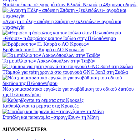
Νταλίκα έπεσε σε γκρεμό στον Κλαδά: Νεκρός ο 48χρονος οδηγός
«Ανοιχτή Πόλη» απόψε η Σπάρτη «ξεκλειδώνει» αγορά και
ψυχαγωγία
«Θέρισε» η άσφαλτος και τον Ιούλιο στην Πελοπόννησο
Βράβευσε τον Π. Καρρά ο ΑΟ Κροκεών
Τα μετάλλια των Λακωνόπουλων στην Ταιβάν
Τζάμπολ για τρίτη χρονιά στο τουρνουά GNC 3on3 στη Σκάλα
Νέο χρηματοδοτικό εργαλείο για αναβάθμιση του οδικού δικτύου
της Πελοποννήσου
Καθαρίζονται τα ρέματα στις Κροκεές
Σπατάλη και παρανομία «στραγγίζουν» τη Μάνη
ΔΗΜΟΦΙΛΕΣΤΕΡΑ