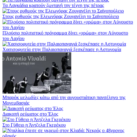
Τα Λαγκάδια κρατούν ζωντανή την τέχνη της πέτρας
Στους ρυθμούς της Ελεωνόρας Ζουγανέλη το Σαϊνοπούλειο
Πλούσιο πολιτιστικό πρόγραμμα δίνει «χρώμα» στον Αύγουστο
του Λαχίου
Χασισοφυτεία στην Παλαιοπαναγιά ξεσκέπασε η Αστυνομία
Μπαρόκ μελωδίες κάτω από την αυγουστιάτικη πανσέληνο της
Μονεμβασιάς
Διακοπή ρεύματος στο Έλος
Στο Γύθειο η Άντζελα Γκερέκου