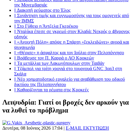
της Μονεμβασιάς
||
Διακοπή ρεύματος στο Έλος
||
Συνάντηση τιμής και ευγνωμοσύνης για τους ομογενείς από
την ΙΜΜΣ
||
Στο Γύθειο η Άντζελα Γκερέκου
||
Νταλίκα έπεσε σε γκρεμό στον Κλαδά: Νεκρός ο 48χρονος
οδηγός
||
«Ανοιχτή Πόλη» απόψε η Σπάρτη «ξεκλειδώνει» αγορά και
ψυχαγωγία
||
«Θέρισε» η άσφαλτος και τον Ιούλιο στην Πελοπόννησο
||
Βράβευσε τον Π. Καρρά ο ΑΟ Κροκεών
||
Τα μετάλλια των Λακωνόπουλων στην Ταιβάν
||
Τζάμπολ για τρίτη χρονιά στο τουρνουά GNC 3on3 στη
Σκάλα
||
Νέο χρηματοδοτικό εργαλείο για αναβάθμιση του οδικού
δικτύου της Πελοποννήσου
||
Καθαρίζονται τα ρέματα στις Κροκεές
Λειψυδρία: Γιατί οι βροχές δεν αρκούν για
να λυθεί το πρόβλημα
Δευτέρα, 08 Ιούνιος 2026 17:04
|
E-MAIL
ΕΚΤΥΠΩΣΗ