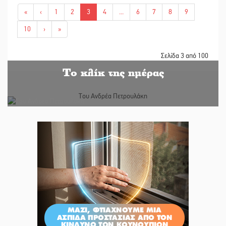
«
‹
1
2
3
4
...
6
7
8
9
10
›
»
Σελίδα 3 από 100
Το κλίκ της ημέρας
Του Ανδρέα Πετρουλάκη