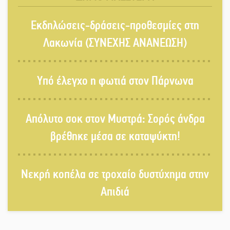
Αυθεντικό γλέντι με «Γιορτή
Εκδηλώσεις-δράσεις-προθεσμίες στη
Βραστού» στη Σοχά
Λακωνία (ΣΥΝΕΧΗΣ ΑΝΑΝΕΩΣΗ)
Το τελεφερίκ της Μονεμβασιάς στο
τραπέζι του δημόσιου διαλόγου
Υπό έλεγχο η φωτιά στον Πάρνωνα
Πολιτισμός και παράδοση δίνουν
ραντεβού στην Αγόριανη
Απόλυτο σοκ στον Μυστρά: Σορός άνδρα
βρέθηκε μέσα σε καταψύκτη!
Η Σοχά ετοιμάζεται για ένα
δυναμικό καλοκαιρινό party
Νεκρή κοπέλα σε τροχαίο δυστύχημα στην
Διακοπή μαθημάτων στο Ματάλειο
Απιδιά
Κολυμβητήριο την εβδομάδα του
Δεκαπενταύγουστου