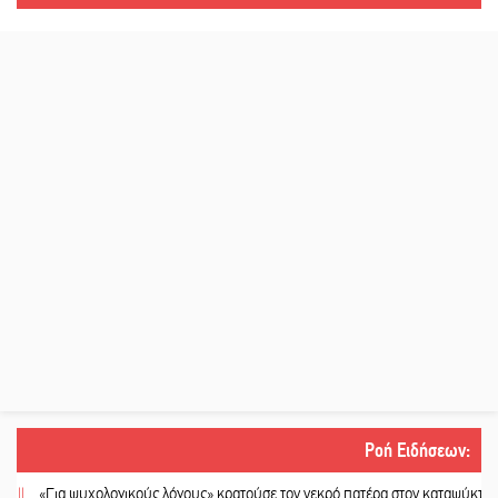
Ροή Ειδήσεων
:
«Για ψυχολογικούς λόγους» κρατούσε τον νεκρό πατέρα στον καταψύκτη
||
Ka