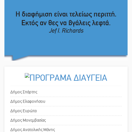
ΔΥΠΑ: Επιπλέον 8.000
επιδοτούμενες θέσεις στο
πρόγραμμα απασχόλησης ανέργων
Ο εξωραϊσμός της Πλατείας Ν.
55 ετών και άνω
Κόσμου και ένας ελλοχεύων
κίνδυνος
Μισθός: Το στοίχημα των 1.500
ευρώ
Το δικό σας σχόλιο: «Κύριε
πρωθυπουργέ, ντροπή»
Το δικό σας σχόλιο: Ανοιχτή
επιστολή στον δήμαρχο Σπάρτης για
Δήμος Σπάρτης
τη λειτουργία του ΚΑΠΗ
Δήμος Ελαφονήσου
Δήμος Ευρώτα
Το δικό σας σχόλιο: Παράδειγμα
Δήμος Μονεμβασίας
κοινωνικής αναισθησίας
Δήμος Ανατολικής Μάνης