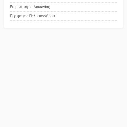
Επιμελητήριο Λακωνίας
Πού βρίσκεται το ιστορικό κέντρο
Περιφέρεια Πελοποννήσου
της Σπάρτης;
Το δικό σας σχόλιο: Ρύποι