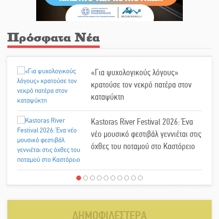
Πρόσφατα Νέα
«Για ψυχολογικούς λόγους»
κρατούσε τον νεκρό πατέρα στον
καταψύκτη
Kastoras River Festival 2026: Ένα
νέο μουσικό φεστιβάλ γεννιέται στις
όχθες του ποταμού στο Καστόρειο
Τα ζάρια παίρνουν «φωτιά» στην
Άρνα: Στήνεται το 3ο Τουρνουά
Τάβλι
ΔΗΜΟΦΙΛΕΣΤΕΡΑ