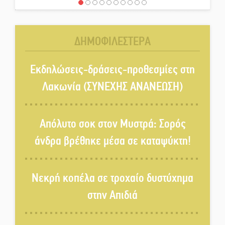
Η ψυχολογία της ανατροπής στο
ποδόσφαιρο
ΔΗΜΟΦΙΛΕΣΤΕΡΑ
Ένα «ταξίδι» τέχνης και
χρωμάτων στη Νεάπολη
Εκδηλώσεις-δράσεις-προθεσμίες στη
Λακωνία (ΣΥΝΕΧΗΣ ΑΝΑΝΕΩΣΗ)
Τα Λαγκάδια κρατούν ζωντανή
την τέχνη της πέτρας
Απόλυτο σοκ στον Μυστρά: Σορός
άνδρα βρέθηκε μέσα σε καταψύκτη!
Στους ρυθμούς της Ελεωνόρας
Ζουγανέλη το Σαϊνοπούλειο
Νεκρή κοπέλα σε τροχαίο δυστύχημα
στην Απιδιά
Πλούσιο πολιτιστικό πρόγραμμα
δίνει «χρώμα» στον Αύγουστο