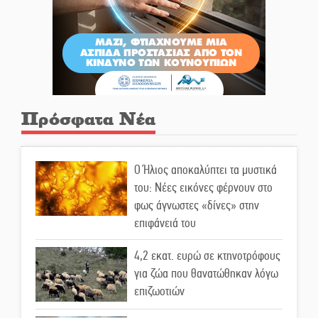
Πρόσφατα Νέα
Ο Ήλιος αποκαλύπτει τα μυστικά
του: Νέες εικόνες φέρνουν στο
φως άγνωστες «δίνες» στην
επιφάνειά του
4,2 εκατ. ευρώ σε κτηνοτρόφους
για ζώα που θανατώθηκαν λόγω
επιζωοτιών