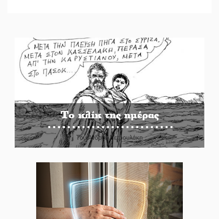
Το κλίκ της ημέρας
Του Ανδρέα Πετρουλάκη