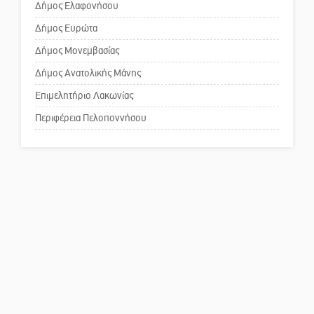
Δήμος Ελαφονήσου
Το δικό σας σχόλιο: Ανοιχτή
επιστολή στον δήμαρχο Σπάρτης
Δήμος Ευρώτα
για τη λειτουργία του ΚΑΠΗ
Δήμος Μονεμβασίας
Δήμος Ανατολικής Μάνης
Το δικό σας σχόλιο: Παράδειγμα
κοινωνικής αναισθησίας
Επιμελητήριο Λακωνίας
Περιφέρεια Πελοποννήσου
Πού βρίσκεται το ιστορικό
κέντρο της Σπάρτης;