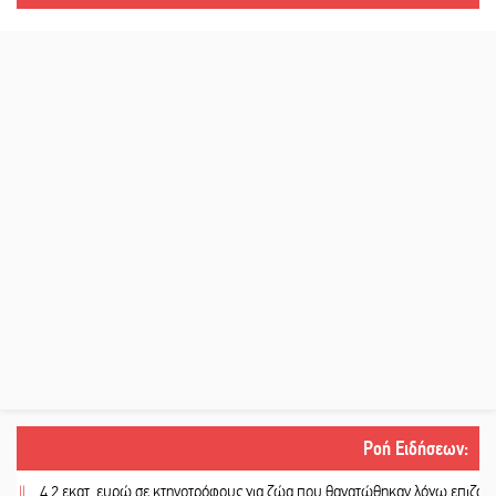
Ροή Ειδήσεων
:
4,2 εκατ. ευρώ σε κτηνοτρόφους για ζώα που θανατώθηκαν λόγω επιζωοτιών