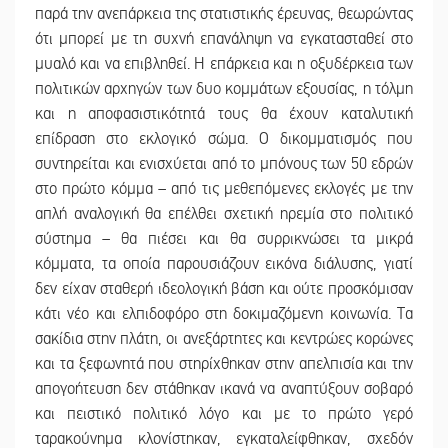
παρά την ανεπάρκεια της στατιστικής έρευνας, θεωρώντας
ότι μπορεί με τη συχνή επανάληψη να εγκατασταθεί στο
μυαλό και να επιβληθεί. Η επάρκεια και η οξυδέρκεια των
πολιτικών αρχηγών των δυο κομμάτων εξουσίας, η τόλμη
και η αποφασιστικότητά τους θα έχουν καταλυτική
επίδραση στο εκλογικό σώμα. Ο δικομματισμός που
συντηρείται και ενισχύεται από το μπόνους των 50 εδρών
στο πρώτο κόμμα – από τις μεθεπόμενες εκλογές με την
απλή αναλογική θα επέλθει σχετική ηρεμία στο πολιτικό
σύστημα – θα πιέσει και θα συρρικνώσει τα μικρά
κόμματα, τα οποία παρουσιάζουν εικόνα διάλυσης, γιατί
δεν είχαν σταθερή ιδεολογική βάση και ούτε προσκόμισαν
κάτι νέο και ελπιδοφόρο στη δοκιμαζόμενη κοινωνία. Τα
σακίδια στην πλάτη, οι ανεξάρτητες και κεντρώες κορώνες
και τα ξεφωνητά που στηρίχθηκαν στην απελπισία και την
απογοήτευση δεν στάθηκαν ικανά να αναπτύξουν σοβαρό
και πειστικό πολιτικό λόγο και με το πρώτο γερό
ταρακούνημα κλονίστηκαν, εγκαταλείφθηκαν, σχεδόν