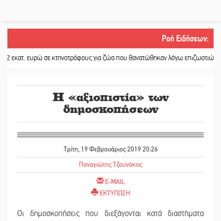
Ροή Ειδήσεων
:
τ. ευρώ σε κτηνοτρόφους για ζώα που θανατώθηκαν λόγω επιζωοτιών
||
Η ψυ
Η «αξιοπιστία» των
δημοσκοπήσεων
Τρίτη, 19 Φεβρουάριος 2019 20:26
Παναγιώτης Τζουνάκος
E-MAIL
ΕΚΤΥΠΩΣΗ
Οι δημοσκοπήσεις που διεξάγονται κατά διαστήματα