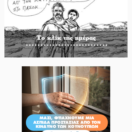
Το κλίκ της ημέρας
Του Ανδρέα Πετρουλάκη