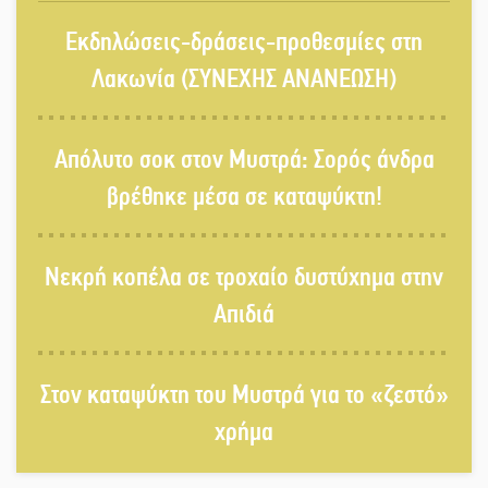
Ένα «ταξίδι» τέχνης και χρωμάτων
Εκδηλώσεις-δράσεις-προθεσμίες στη
στη Νεάπολη
Λακωνία (ΣΥΝΕΧΗΣ ΑΝΑΝΕΩΣΗ)
Τα Λαγκάδια κρατούν ζωντανή την
Απόλυτο σοκ στον Μυστρά: Σορός άνδρα
τέχνη της πέτρας
βρέθηκε μέσα σε καταψύκτη!
Στους ρυθμούς της Ελεωνόρας
Νεκρή κοπέλα σε τροχαίο δυστύχημα στην
Ζουγανέλη το Σαϊνοπούλειο
Απιδιά
Πλούσιο πολιτιστικό πρόγραμμα
δίνει «χρώμα» στον Αύγουστο του
Στον καταψύκτη του Μυστρά για το «ζεστό»
Λαχίου
χρήμα
Χασισοφυτεία στην Παλαιοπαναγιά