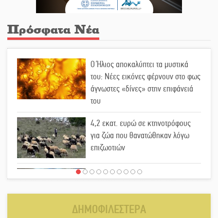
Πρόσφατα Νέα
Ο Ήλιος αποκαλύπτει τα μυστικά
του: Νέες εικόνες φέρνουν στο φως
άγνωστες «δίνες» στην επιφάνειά
του
4,2 εκατ. ευρώ σε κτηνοτρόφους
για ζώα που θανατώθηκαν λόγω
επιζωοτιών
Η ψυχολογία της ανατροπής στο
ποδόσφαιρο
ΔΗΜΟΦΙΛΕΣΤΕΡΑ