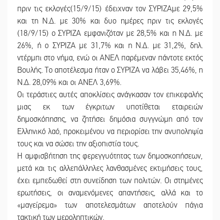
πριν τις εκλογές(15/9/15) έδειχναν τον ΣΥΡΙΖΑμε 29,5%
και τη Ν.Δ. με 30% και δυο ημέρες πριν τις εκλογές
(18/9/15) ο ΣΥΡΙΖΑ εμφανιζόταν με 28,5% και η Ν.Δ. με
26%, ή ο ΣΥΡΙΖΑ με 31,7% και η Ν.Δ. με 31,2%, δηλ.
ντέρμπι στο νήμα, ενώ οι ΑΝΕΛ παρέμεναν πάντοτε εκτός
Βουλής. Το αποτέλεσμα ήταν ο ΣΥΡΙΖΑ να λάβει 35,46%, η
Ν.Δ. 28,09% και οι ΑΝΕΛ 3,69%.
Οι τεράστιες αυτές αποκλίσεις ανάγκασαν τον επικεφαλής
μιας εκ των έγκριτων υποτίθεται εταιρειών
δημοσκόπησης, να ζητήσει δημόσια συγγνώμη από τον
Ελληνικό λαό, προκειμένου να περιορίσει την ανυποληψία
τους και να σώσει την αξιοπιστία τους.
Η αμφισβήτηση της φερεγγυότητας των δημοσκοπήσεων,
μετά και τις αλλεπάλληλες λανθασμένες εκτιμήσεις τους,
έχει εμπεδωθεί στη συνείδηση των πολιτών. Οι στημένες
ερωτήσεις, οι αναμενόμενες απαντήσεις, αλλά και το
«μαγείρεμα» των αποτελεσμάτων αποτελούν πάγια
τακτική των μεροληπτικών.