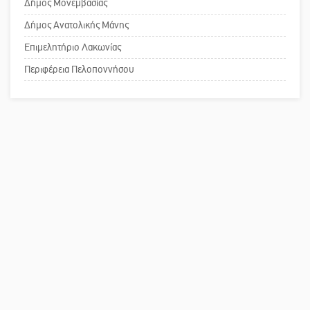
Δήμος Μονεμβασίας
τη λειτουργία του ΚΑΠΗ
Δήμος Ανατολικής Μάνης
Επιμελητήριο Λακωνίας
Το δικό σας σχόλιο: Παράδειγμα
κοινωνικής αναισθησίας
Περιφέρεια Πελοποννήσου
Πού βρίσκεται το ιστορικό κέντρο
της Σπάρτης;