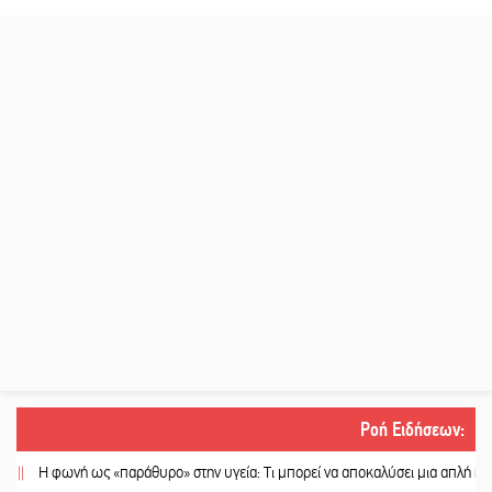
Ροή Ειδήσεων
:
 φωνή ως «παράθυρο» στην υγεία: Τι μπορεί να αποκαλύσει μια απλή ηχογράφ