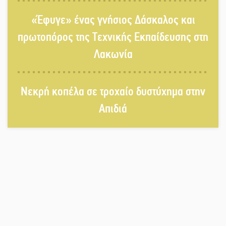
Παρουσιάστηκε το βιβλίο
«Έφυγε» ένας γνήσιος Δάσκαλος και
«Νεαπολίτικα καρετομωράκια» στη
Νεάπολη
πρωτοπόρος της Τεχνικής Εκπαίδευσης στη
Λακωνία
Στο κάδρο καταγγελιών Τατούλη ο
Σταύρος Αργειτάκος
Νεκρή κοπέλα σε τροχαίο δυστύχημα στην
Απιδιά
Τα «Άνθη της Πέτρας» τίμησαν τον
Γ. Γιαξόγλου
Εκδηλώσεις-δράσεις-προθεσμίες
στη Λακωνία (ΣΥΝΕΧΗΣ ΑΝΑΝΕΩΣΗ)
Τίμησε τον Π. Καρρά ο ΑΟ Κροκεών