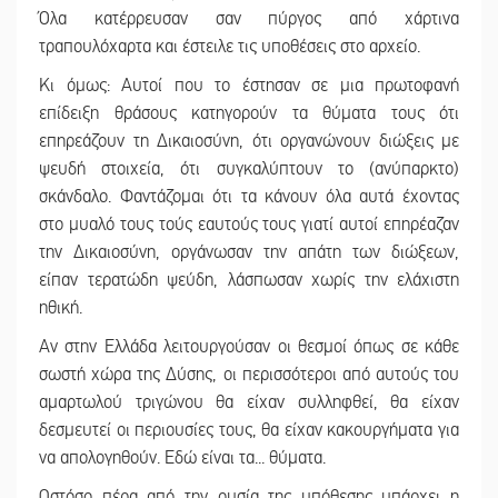
Όλα κατέρρευσαν σαν πύργος από χάρτινα
τραπουλόχαρτα και έστειλε τις υποθέσεις στο αρχείο.
Κι όμως: Αυτοί που το έστησαν σε μια πρωτοφανή
επίδειξη θράσους κατηγορούν τα θύματα τους ότι
επηρεάζουν τη Δικαιοσύνη, ότι οργανώνουν διώξεις με
ψευδή στοιχεία, ότι συγκαλύπτουν το (ανύπαρκτο)
σκάνδαλο. Φαντάζομαι ότι τα κάνουν όλα αυτά έχοντας
στο μυαλό τους τούς εαυτούς τους γιατί αυτοί επηρέαζαν
την Δικαιοσύνη, οργάνωσαν την απάτη των διώξεων,
είπαν τερατώδη ψεύδη, λάσπωσαν χωρίς την ελάχιστη
ηθική.
Αν στην Ελλάδα λειτουργούσαν οι θεσμοί όπως σε κάθε
σωστή χώρα της Δύσης, οι περισσότεροι από αυτούς του
αμαρτωλού τριγώνου θα είχαν συλληφθεί, θα είχαν
δεσμευτεί οι περιουσίες τους, θα είχαν κακουργήματα για
να απολογηθούν. Εδώ είναι τα... θύματα.
Ωστόσο πέρα από την ουσία της υπόθεσης υπάρχει η