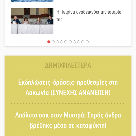
Η Πετρίνα αναδεικνύει την ιστορία
της
Έρχεται η 1η Γιορτή Μπύρας στην
Αγόριανη
ΔΗΜΟΦΙΛΕΣΤΕΡΑ
Παγιώνεται δημοσκοπικά ο…
Εκδηλώσεις-δράσεις-προθεσμίες στη
δικομματισμός ΝΔ – ΕΛΑΣ
Λακωνία (ΣΥΝΕΧΗΣ ΑΝΑΝΕΩΣΗ)
«Κεραυνοί» Μιχαλακάκου για την
Απόλυτο σοκ στον Μυστρά: Σορός άνδρα
ύδρευση στη Μάνη
βρέθηκε μέσα σε καταψύκτη!