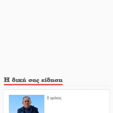
Ανανεώθηκε το γήπεδο-στέκι στην
παραλία της Νεάπολης
Ιωάννης Μ. Βαρβιτσιώτης: Στην
αιωνιότητα το ιστορικό πολιτικό
στέλεχος της Μεταπολίτευσης
Ο Άνθρωπος-αράχνη «επιστρέφει»
Η δική σας είδηση
στη μεγάλη οθόνη
Ο χρόνος
«Μοναδικοί Άνθρωποι, Μια
Μεγάλη Παρέα» στην Ελαφόνησο