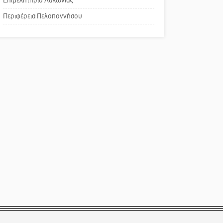
Επιμελητήριο Λακωνίας
Το δικό σας σχόλιο:
Περιφέρεια Πελοποννήσου
Παράδειγμα κοινωνικής
αναισθησίας
Πού βρίσκεται το ιστορικό
κέντρο της Σπάρτης;