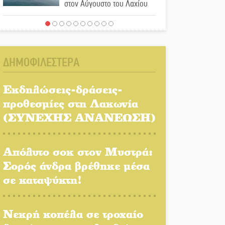
στον Αύγουστο του Λαχίου
Χασισοφυτεία στην
Παλαιοπαναγιά ξεσκέπασε η
Αστυνομία
ΔΗΜΟΦΙΛΕΣΤΕΡΑ
Μπαρόκ μελωδίες κάτω από
την αυγουστιάτικη
Εκδηλώσεις-δράσεις-
πανσέληνο της Μονεμβασιάς
προθεσμίες στη Λακωνία
(ΣΥΝΕΧΗΣ ΑΝΑΝΕΩΣΗ)
Διακοπή ρεύματος στο Έλος
Απόλυτο σοκ στον Μυστρά:
Σορός άνδρα βρέθηκε μέσα
Στο Γύθειο η Άντζελα
σε καταψύκτη!
Γκερέκου
Νταλίκα έπεσε σε γκρεμό
Νεκρή κοπέλα σε τροχαίο
στον Κλαδά: Νεκρός ο