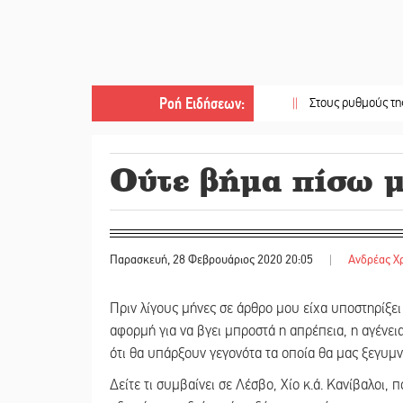
Ροή Ειδήσεων
:
||
Στους ρυθμούς της Ελεωνόρα
Ούτε βήμα πίσω μ
Παρασκευή, 28 Φεβρουάριος 2020 20:05
|
Ανδρέας Χ
Πριν λίγους μήνες σε άρθρο μου είχα υποστηρίξει
αφορμή για να βγει μπροστά η απρέπεια, η αγένε
ότι θα υπάρξουν γεγονότα τα οποία θα μας ξεγυ
Δείτε τι συμβαίνει σε Λέσβο, Χίο κ.ά. Κανίβαλοι, 