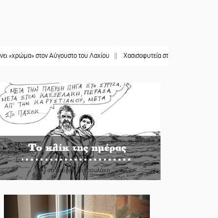
μα» στον Αύγουστο του Λαχίου
||
Χασισοφυτεία στην Παλαιοπαναγιά ξεσκέπασ
Το κλίκ της ημέρας
Του Ανδρέα Πετρουλάκη