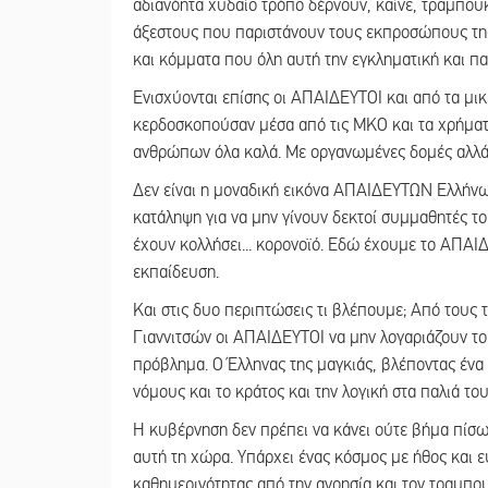
αδιανόητα χυδαίο τρόπο δέρνουν, καίνε, τραμπουκ
άξεστους που παριστάνουν τους εκπροσώπους της
και κόμματα που όλη αυτή την εγκληματική και πα
Ενισχύονται επίσης οι ΑΠΑΙΔΕΥΤΟΙ και από τα μ
κερδοσκοπούσαν μέσα από τις ΜΚΟ και τα χρήματ
ανθρώπων όλα καλά. Με οργανωμένες δομές αλλά
Δεν είναι η μοναδική εικόνα ΑΠΑΙΔΕΥΤΩΝ Ελλήνω
κατάληψη για να μην γίνουν δεκτοί συμμαθητές του
έχουν κολλήσει... κορονοϊό. Εδώ έχουμε το ΑΠΑΙ
εκπαίδευση.
Και στις δυο περιπτώσεις τι βλέπουμε; Από τους
Γιαννιτσών οι ΑΠΑΙΔΕΥΤΟΙ να μην λογαριάζουν το 
πρόβλημα. Ο Έλληνας της μαγκιάς, βλέποντας ένα 
νόμους και το κράτος και την λογική στα παλιά το
Η κυβέρνηση δεν πρέπει να κάνει ούτε βήμα πίσω,
αυτή τη χώρα. Υπάρχει ένας κόσμος με ήθος και ε
καθημερινότητας από την ανοησία και τον τραμπο