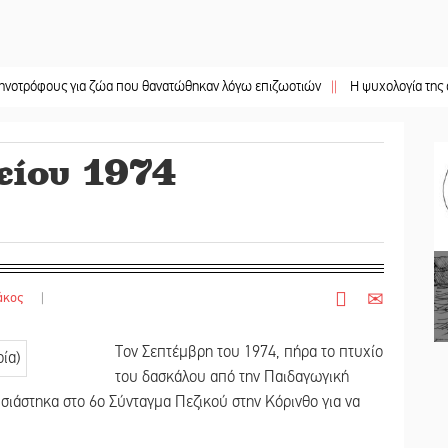
ς για ζώα που θανατώθηκαν λόγω επιζωοτιών
||
Η ψυχολογία της ανατροπής 
είου 1974
άκος
|
Τον Σεπτέμβρη του 1974, πήρα το πτυχίο
του δασκάλου από την Παιδαγωγική
ιάστηκα στο 6ο Σύνταγμα Πεζικού στην Κόρινθο για να