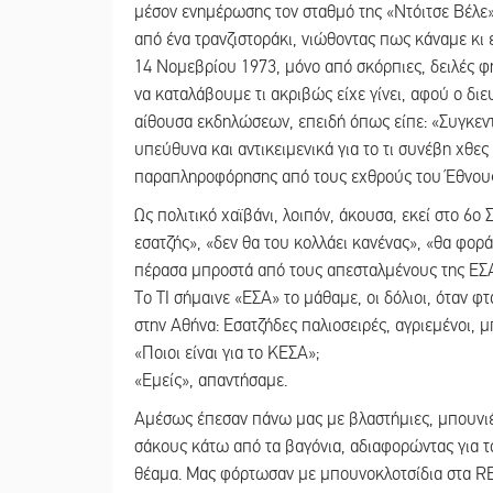
μέσον ενημέρωσης τον σταθμό της «Ντόιτσε Βέλε»
από ένα τρανζιστοράκι, νιώθοντας πως κάναμε κι εμ
14 Νομεβρίου 1973, μόνο από σκόρπιες, δειλές 
να καταλάβουμε τι ακριβώς είχε γίνει, αφού ο δ
αίθουσα εκδηλώσεων, επειδή όπως είπε: «Συγκε
υπεύθυνα και αντικειμενικά για το τι συνέβη χθε
παραπληροφόρησης από τους εχθρούς του Έθνους
Ως πολιτικό χαϊβάνι, λοιπόν, άκουσα, εκεί στο 6ο
εσατζής», «δεν θα του κολλάει κανένας», «θα φοράε
πέρασα μπροστά από τους απεσταλμένους της ΕΣΑ, 
Το ΤΙ σήμαινε «ΕΣΑ» το μάθαμε, οι δόλιοι, όταν φ
στην Αθήνα: Εσατζήδες παλιοσειρές, αγριεμένοι,
«Ποιοι είναι για το ΚΕΣΑ»;
«Εμείς», απαντήσαμε.
Αμέσως έπεσαν πάνω μας με βλαστήμιες, μπουνιές
σάκους κάτω από τα βαγόνια, αδιαφορώντας για 
θέαμα. Μας φόρτωσαν με μπουνοκλοτσίδια στα RE