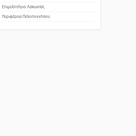
Επιμελητήριο Λακωνίας
Το δικό σας σχόλιο:
Περιφέρεια Πελοποννήσου
Παράδειγμα κοινωνικής
αναισθησίας
Πού βρίσκεται το ιστορικό
κέντρο της Σπάρτης;