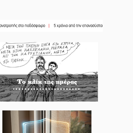
στο ποδόσφαιρο
||
5 χρόνια από την επανασύσταση της ΙΜ Παναγίας Βρεσθενιτ
Το κλίκ της ημέρας
Του Ανδρέα Πετρουλάκη