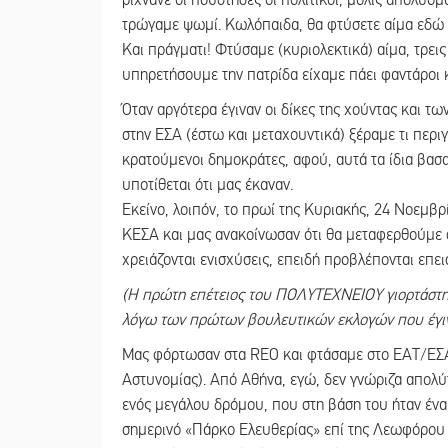
ρίχνανε οι πούστηδες οι πολιτικοί, μόλις απολυόμ
τρώγαμε ψωμί. Κωλόπαιδα, θα φτύσετε αίμα εδώ 
Και πράγματι! Φτύσαμε (κυριολεκτικά) αίμα, τρεις
υπηρετήσουμε την πατρίδα είχαμε πάει φαντάροι 
Όταν αργότερα έγιναν οι δίκες της χούντας και 
στην ΕΣΑ (έστω και μεταχουντικά) ξέραμε τι περι
κρατούμενοι δημοκράτες, αφού, αυτά τα ίδια βασα
υποτίθεται ότι μας έκαναν.
Εκείνο, λοιπόν, το πρωί της Κυριακής, 24 Νοεμβ
ΚΕΣΑ και μας ανακοίνωσαν ότι θα μεταφερθούμε στ
χρειάζονται ενισχύσεις, επειδή προβλέπονται επει
(Η πρώτη επέτειος του ΠΟΛΥΤΕΧΝΕΙΟΥ γιορτάστηκ
λόγω των πρώτων βουλευτικών εκλογών που έγινα
Μας φόρτωσαν στα REO και φτάσαμε στο ΕΑΤ/ΕΣΑ 
Αστυνομίας). Από Αθήνα, εγώ, δεν γνώριζα απολύ
ενός μεγάλου δρόμου, που στη βάση του ήταν ένα
σημερινό «Πάρκο Ελευθερίας» επί της Λεωφόρου Β