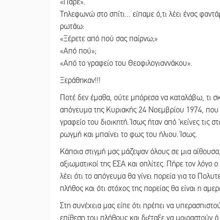
«Πάρε».
Τηλεφωνώ στο σπίτι… είπαμε ό,τι λέει ένας φαντά
ρωτάω:
«Ξέρετε από πού σας παίρνω;»
«Από πού»;
«Από το γραφείο του Θεοφιλογιαννάκου».
Ξεράθηκαν!!!
Ποτέ δεν έμαθα, ούτε μπόρεσα να καταλάβω, τι σκ
απόγευμα της Κυριακής 24 Νοεμβρίου 1974, που 
γραφείο του διοικητή. Ίσως ήταν από ‘κείνες τις 
ρωγμή και μπαίνει το φως του ήλιου. Ίσως.
Κάποια στιγμή μας μάζεψαν όλους σε μια αίθουσα
αξιωματικοί της ΕΣΑ και οπλίτες. Πήρε τον λόγο ο
λέει ότι το απόγευμα θα γίνει πορεία για το Πολυτ
πλήθος και ότι στόχος της πορείας θα είναι η αμε
Στη συνέχεια μας είπε ότι πρέπει να υπερασπιστ
επίθεση του πλήθους και διέταξε να μοιραστούν ό