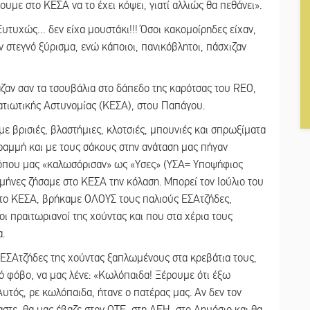
υμε στο ΚΕΣΑ να το έχει κόψει, γιατί αλλιώς θα πεθάνει».
υτυχώς… δεν είχα μουστάκι!!! Όσοι κακομοίρηδες είχαν,
 στεγνό ξύρισμα, ενώ κάποιοι, πανικόβλητοι, πάσχιζαν
αν σαν τα τσουβάλια στο δάπεδο της καρότσας του REO,
ατιωτικής Αστυνομίας (ΚΕΣΑ), στου Παπάγου.
 με βρισιές, βλαστήμιες, κλοτσιές, μπουνιές και σπρωξίματα
ραμμή και με τους σάκους στην ανάταση μας πήγαν
 όπου μας «καλωσόρισαν» ως «Υσες» (ΥΣΑ= Υποψήφιος
ς μήνες ζήσαμε στο ΚΕΣΑ την κόλαση. Μπορεί τον Ιούλιο του
, στο ΚΕΣΑ, βρήκαμε ΟΛΟΥΣ τους παλιούς ΕΣΑτζήδες,
οι πραιτωριανοί της χούντας και που στα χέρια τους
α.
 ΕΣΑτζήδες της χούντας ξαπλωμένους στα κρεβάτια τους,
ό φόβο, να μας λένε: «Κωλόπαιδα! Ξέρουμε ότι έξω
Αυτός, ρε κωλόπαιδα, ήτανε ο πατέρας μας. Αν δεν τον