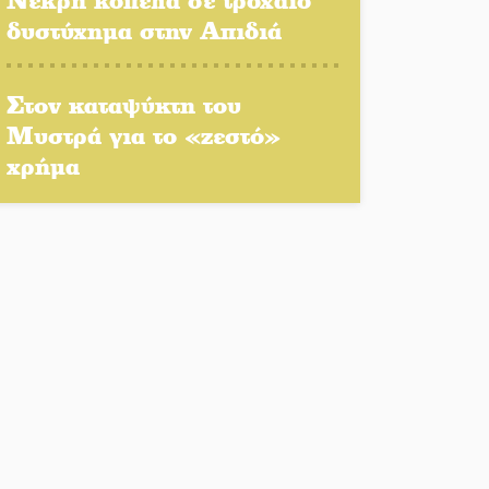
πρόγραμμα δίνει «χρώμα»
δυστύχημα στην Απιδιά
στον Αύγουστο του Λαχίου
Χασισοφυτεία στην
Στον καταψύκτη του
Παλαιοπαναγιά ξεσκέπασε η
Μυστρά για το «ζεστό»
Αστυνομία
χρήμα
Μπαρόκ μελωδίες κάτω από
την αυγουστιάτικη
πανσέληνο της Μονεμβασιάς
Διακοπή ρεύματος στο Έλος
Στο Γύθειο η Άντζελα
Γκερέκου