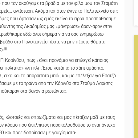
 που τον ακούγαμε τα βράδια με τον φίλο μου τον Σταμάτη
είς... αντίσταση. Ακόμα και όταν έγινε το Πολυτεχνείο στις
φήμες που έφτασαν ως εμάς εκείνο το πρωί προσπαθήσαμε
ιευθυντής της Ακαδημίας μας «μάντρωσε» άρον-άρον στην
ντρωθήκαμε εδώ όλοι σήμερα για να σας ενημερώσω
ς βράδυ στο Πολυτεχνείο, ώστε να μην πέσετε θύματα
»!!!
 ΣΠ Κορίνθου, πως «είναι προνόμιο να επιλεγεί κάποιος
ι πολιτικά» κλπ κλπ. Έτσι, κατάπια το χάπι αμάσητο,
είχα και το απαραίτητο μπόι, και με επέλεξαν για Εσατζή.
τάσαμε με το τραίνο από την Κόρινθο στο Σταθμό Λαρίσης
 μπούκαραν στα βαγόνια ρωτώντας:
, κλοτσιές και σπρωξίματα και μας πέταξαν μαζί με τους
τον κόσμο που έκπληκτος παρακολουθούσε το αναπάντεχο
O και προειδοποίησαν με γαυγίσματα: