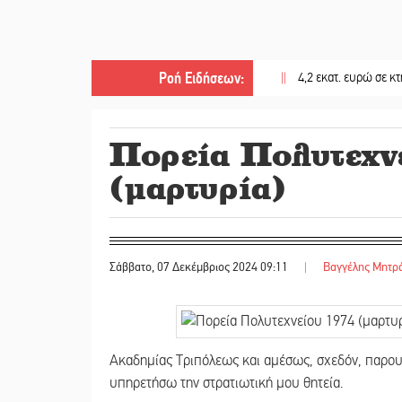
Ροή Ειδήσεων
:
||
4,2 εκατ. ευρώ σε κτηνοτρόφου
Πορεία Πολυτεχν
(μαρτυρία)
Σάββατο, 07 Δεκέμβριος 2024 09:11
|
Βαγγέλης Μητρ
Ακαδημίας Τριπόλεως και αμέσως, σχεδόν, παρουσ
υπηρετήσω την στρατιωτική μου θητεία.