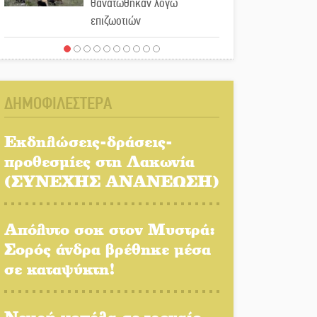
θανατώθηκαν λόγω
επιζωοτιών
Η ψυχολογία της ανατροπής
στο ποδόσφαιρο
ΔΗΜΟΦΙΛΕΣΤΕΡΑ
Ένα «ταξίδι» τέχνης και
χρωμάτων στη Νεάπολη
Εκδηλώσεις-δράσεις-
προθεσμίες στη Λακωνία
Τα Λαγκάδια κρατούν
(ΣΥΝΕΧΗΣ ΑΝΑΝΕΩΣΗ)
ζωντανή την τέχνη της
πέτρας
Απόλυτο σοκ στον Μυστρά:
Στους ρυθμούς της
Σορός άνδρα βρέθηκε μέσα
Ελεωνόρας Ζουγανέλη το
σε καταψύκτη!
Σαϊνοπούλειο
Πλούσιο πολιτιστικό
Νεκρή κοπέλα σε τροχαίο