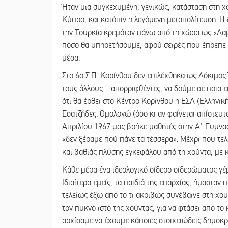
Ήταν μια συγκεχυμένη, γενικώς, κατάσταση στη χώ
Κύπρο, και κατόπιν η λεγόμενη μεταπολίτευση. Η 
την Τουρκία κρεμόταν πάνω από τη χώρα ως «Δαμό
πόσο θα υπηρετήσουμε, αφού σειρές που έπρεπε ν
μέσα.
Στο 6ο Σ.Π. Κορίνθου δεν επιλέχθηκα ως Δόκιμος 
τους άλλους… απορριφθέντες, να δούμε σε ποια ε
ότι θα έρθει στο Κέντρο Κορίνθου η ΕΣΑ (Ελληνική
Εσατζήδες. Ομολογώ (όσο κι αν φαίνεται απίστευτ
Απριλίου 1967 μας βρήκε μαθητές στην Α΄ Γυμνασί
«δεν ξέραμε πού πάνε τα τέσσερα». Μέχρι που τε
και βαθιάς πλύσης εγκεφάλου από τη χούντα, με κ
Κάθε μέρα ένα ιδεολογικό σίδερο σιδερώματος γέ
Ιδιαίτερα εμείς, τα παιδιά της επαρχίας, ήμαστα
τελείως έξω από το τι ακριβώς συνέβαινε στη χο
τον πυκνό ιστό της χούντας, για να φτάσει από το
αρχίσαμε να έχουμε κάποιες στοιχειώδεις δημοκρ