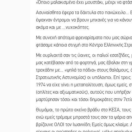
«Όποιο μαλακισμένο έχει μουστάκι, μέχρι να φτάσο
Ασυναίσθητα έφερα τα δάχτυλα στο πανώχειλο… Ε
έψαχναν έντρομοι να βρουν μηχανές για να κάνουν
ακόμα και με …νυχοκόπτες.
Με συνεχή απότομα φρεναρίσματα που μας σώριαζ
φτάσαμε κάποια στιγμή στο Κέντρο Ελληνικής Στρ
Με ουρλιαχτά σαν τις ύαινες, οι παλιοί εσατζήδες,
μας κατέβασαν από τα φορτηγά, μας έβαλαν στη γ
τροχάδην με… «ψηλά τα πόδια» στους θαλάμους,
Στρατιωτικής Αστυνομίας) οι υπόλοιποι. Επί τρει
1974 να είχε γίνει η μεταπολίτευση, όμως εμείς
(οπλίτες και αξιωματικούς), αυτούς που υπήρξαν 
μαρτύρησαν τόσοι και τόσοι δημοκράτες στην 7ετί
Θυμάμαι, το πρώτο εκείνο βράδυ στο ΚΕΣΑ, τους
ενώ εμείς τρέμαμε μπροστά τους σαν τα ψάρια απ
βρίζουνε ΟΛΟΙ τον Ιωαννίδη; Εμείς όμως κλαίμε. 