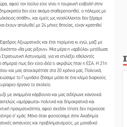
ρα, αφού τον Ιούλιο είχε γίνει η τουρκική εισβολή στην
δημοκρατία δεν είχε ακόμα σταθεροποιηθεί, ο πόλεμος με
κλειος σπάθη», και εμείς ως νεοσύλλεκτοι δεν ξέραμε
α έχουν απολυθεί με 24 μήνες θητείας, είχαν κρατηθεί
Έφεδρος Αξιωματικός και έτσι περίμενα κι εγώ, μαζί με
ιδικότητα «θα μας ρίξουν». Μια μέρα η «αρβύλα» μετέδωσε
 Στρατιωτική Αστυνομία), για να επιλέξει εθελοντές
ο σήμερα) πως δεν είχα ιδέα τι ακριβώς ήταν η ΕΣΑ. Η 21η
ου και μας αποχαιρέτησε στα 20 χρόνια μας. Πολιτικά,
λειώσαμε το Γυμνάσιο ζήσαμε μέσα σε ένα κλίμα διαρκούς
υρίαρχο όργανο το σχολείο.
μιζε με αναμμένα κάρβουνα και μας σιδέρωνε κανονικά.
ν παντελώς «αμόρφωτα» πολιτικά και δημοκρατικά και
υντική πραγματικότητα, αφού σχεδόν τίποτε δεν περνούσε
 κέντρο σ’ εμάς. Μόνο όταν φοιτούσαμε στην Ακαδημία
ατικές ανησυχίες και προβληματισμούς, με μοναδικό