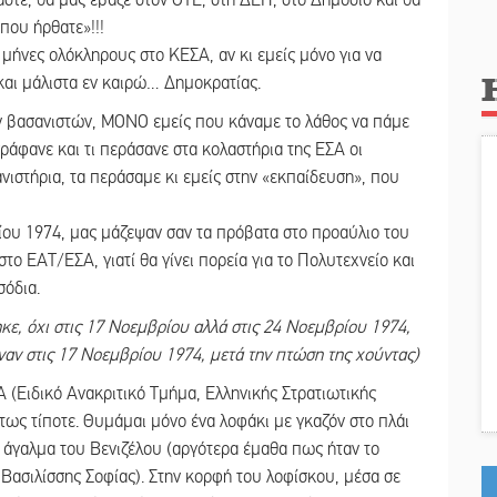
αστε, θα μας έβαζε στον ΟΤΕ, στη ΔΕΗ, στο Δημόσιο και θα
που ήρθατε»!!!
 μήνες ολόκληρους στο ΚΕΣΑ, αν κι εμείς μόνο για να
και μάλιστα εν καιρώ… Δημοκρατίας.
των βασανιστών, ΜΟΝΟ εμείς που κάναμε το λάθος να πάμε
γράφανε και τι περάσανε στα κολαστήρια της ΕΣΑ οι
νιστήρια, τα περάσαμε κι εμείς στην «εκπαίδευση», που
ρίου 1974, μας μάζεψαν σαν τα πρόβατα στο προαύλιο του
ο ΕΑΤ/ΕΣΑ, γιατί θα γίνει πορεία για το Πολυτεχνείο και
σόδια.
ε, όχι στις 17 Νοεμβρίου αλλά στις 24 Νοεμβρίου 1974,
ν στις 17 Νοεμβρίου 1974, μετά την πτώση της χούντας)
(Ειδικό Ανακριτικό Τμήμα, Ελληνικής Στρατιωτικής
τως τίποτε. Θυμάμαι μόνο ένα λοφάκι με γκαζόν στο πλάι
 άγαλμα του Βενιζέλου (αργότερα έμαθα πως ήταν το
ασιλίσσης Σοφίας). Στην κορφή του λοφίσκου, μέσα σε