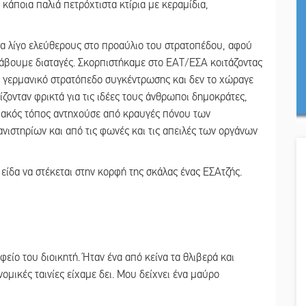
άποια παλιά πετρόχτιστα κτίρια με κεραμίδια,
ια λίγο ελεύθερους στο προαύλιο του στρατοπέδου, αφού
 λάβουμε διαταγές. Σκορπιστήκαμε στο ΕΑΤ/ΕΣΑ κοιτάζοντας
πό γερμανικό στρατόπεδο συγκέντρωσης και δεν το χώραγε
ίζονταν φρικτά για τις ιδέες τους άνθρωποι δημοκράτες,
λλιακός τόπος αντηχούσε από κραυγές πόνου των
ιστηρίων και από τις φωνές και τις απειλές των οργάνων
είδα να στέκεται στην κορφή της σκάλας ένας ΕΣΑτζής.
φείο του διοικητή. Ήταν ένα από κείνα τα θλιβερά και
μικές ταινίες είχαμε δει. Μου δείχνει ένα μαύρο