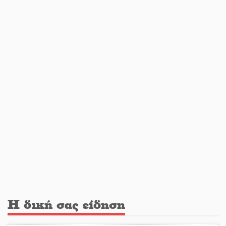
στέλεχος της Μεταπολίτευσης
Ο Άνθρωπος-αράχνη «επιστρέφει»
στη μεγάλη οθόνη
«Μοναδικοί Άνθρωποι, Μια
Μεγάλη Παρέα» στην Ελαφόνησο
«Τουρισμός για Όλους 2026-
2027»: Άνοιξαν οι αιτήσεις για όλα
τα ΑΦΜ
Στο πύρινο μέτωπο με όχημα
Η δική σας είδηση
60ετίας