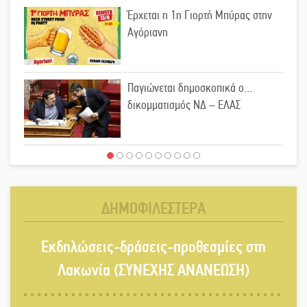
Έρχεται η 1η Γιορτή Μπύρας στην
Αγόριανη
Παγιώνεται δημοσκοπικά ο…
δικομματισμός ΝΔ – ΕΛΑΣ
«Κεραυνοί» Μιχαλακάκου για την
ύδρευση στη Μάνη
ΔΗΜΟΦΙΛΕΣΤΕΡΑ
Παρουσιάστηκε το βιβλίο
Εκδηλώσεις-δράσεις-προθεσμίες στη
«Νεαπολίτικα καρετομωράκια» στη
Νεάπολη
Λακωνία (ΣΥΝΕΧΗΣ ΑΝΑΝΕΩΣΗ)
Στο κάδρο καταγγελιών Τατούλη ο