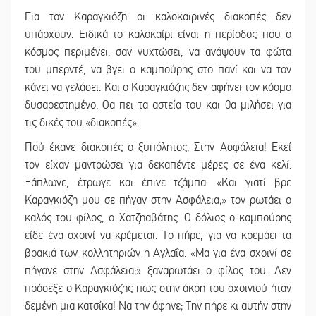
Για τον Καραγκιόζη οι καλοκαιρινές διακοπές δεν
υπάρχουν. Ειδικά το καλοκαίρι είναι η περίοδος που ο
κόσμος περιμένει, σαν νυχτώσει, να ανάψουν τα φώτα
του μπερντέ, να βγει ο καμπούρης στο πανί και να τον
κάνει να γελάσει. Και ο Καραγκιόζης δεν αφήνει τον κόσμο
δυσαρεστημένο. Θα πει τα αστεία του και θα μιλήσει για
τις δικές του «διακοπές».
Πού έκανε διακοπές ο ξυπόλητος; Στην Ασφάλεια! Εκεί
τον είχαν μαντρώσει για δεκαπέντε μέρες σε ένα κελί.
Ξάπλωνε, έτρωγε και έπινε τζάμπα. «Και γιατί βρε
Καραγκιόζη μου σε πήγαν στην Ασφάλεια;» τον ρωτάει ο
καλός του φίλος, ο Χατζηαβάτης. Ο δόλιος ο καμπούρης
είδε ένα σχοινί να κρέμεται. Το πήρε, για να κρεμάει τα
βρακιά των κολλητηριών η Αγλαΐα. «Μα για ένα σχοινί σε
πήγανε στην Ασφάλεια;» ξαναρωτάει ο φίλος του. Δεν
πρόσεξε ο Καραγκιόζης πως στην άκρη του σχοινιού ήταν
δεμένη μια κατσίκα! Να την άφηνε; Την πήρε κι αυτήν στην