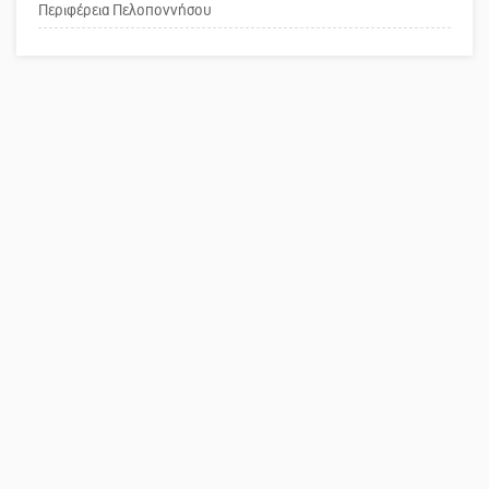
επιστολή στον δήμαρχο Σπάρτης για
Περιφέρεια Πελοποννήσου
τη λειτουργία του ΚΑΠΗ
Το δικό σας σχόλιο: Παράδειγμα
κοινωνικής αναισθησίας