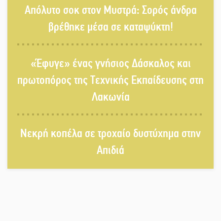
Απόλυτο σοκ στον Μυστρά: Σορός άνδρα
Σταύρος Αργειτάκος
βρέθηκε μέσα σε καταψύκτη!
Τα «Άνθη της Πέτρας» τίμησαν τον
«Έφυγε» ένας γνήσιος Δάσκαλος και
Γ. Γιαξόγλου
πρωτοπόρος της Τεχνικής Εκπαίδευσης στη
Λακωνία
Τίμησε τον Π. Καρρά ο ΑΟ Κροκεών
Νεκρή κοπέλα σε τροχαίο δυστύχημα στην
Απιδιά
Ανανεώθηκε το γήπεδο-στέκι στην
παραλία της Νεάπολης
Ιωάννης Μ. Βαρβιτσιώτης: Στην
αιωνιότητα το ιστορικό πολιτικό