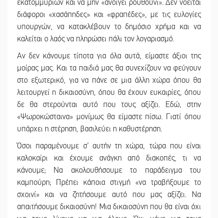
εκατομμυρίων και να μην «ανοίγει ρουθούνι». Δεν νοείται
διάφοροι «χασάπηδες» και «φραπέδες», με τις ευλογίες
υπουργών, να κατακλέβουν το δημόσιο χρήμα και να
καλείται ο λαός να πληρώσει πάλι τον λογαριασμό.
Αν δεν κάνουμε τίποτα για όλα αυτά, είμαστε άξιοι της
μοίρας μας. Και τα παιδιά μας θα συνεχίζουν να φεύγουν
στο εξωτερικό, για να πάνε σε μια άλλη χώρα όπου θα
λειτουργεί η δικαιοσύνη, όπου θα έχουν ευκαιρίες, όπου
δε θα στερούνται αυτό που τους αξίζει. Εδώ, στην
«Ψωροκώσταινα» μονίμως θα είμαστε πίσω. Γιατί όπου
υπάρχει η στέρηση, βασιλεύει η καθυστέρηση.
Όσοι παραμένουμε σ’ αυτήν τη χώρα, τώρα που είναι
καλοκαίρι και έχουμε ανάγκη από διακοπές, τι να
κάνουμε; Να ακολουθήσουμε το παράδειγμα του
καμπούρη; Πρέπει κάποια στιγμή «να τραβήξουμε το
σχοινί» και να ζητήσουμε αυτό που μας αξίζει. Να
απαιτήσουμε δικαιοσύνη! Μια δικαιοσύνη που θα είναι όχι