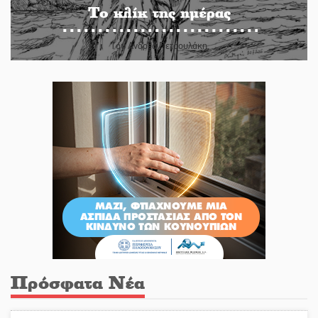
Το κλίκ της ημέρας
Του Ανδρέα Πετρουλάκη
Πρόσφατα Νέα