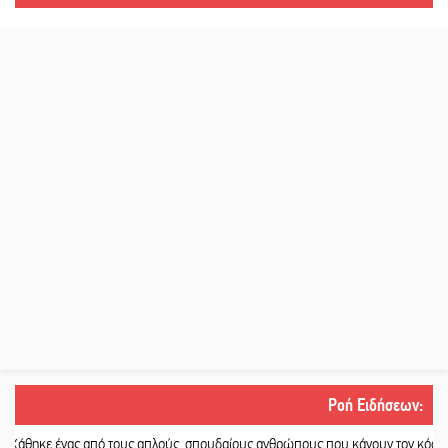
Ροή Ειδήσεων
:
ς από τους απλούς, σπουδαίους ανθρώπους που κάνουν τον κόσμο λίγο πιο αν