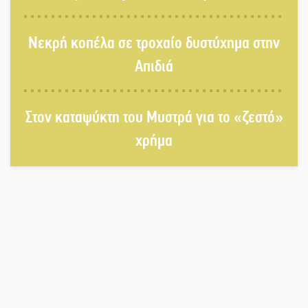
Σωτήρια επέμβαση για ναυτικό
Νεκρή κοπέλα σε τροχαίο δυστύχημα στην
ανοιχτά του Γυθείου
Απιδιά
Αποστολή εξετελέσθη στην Ταϊβάν:
Στη βάση τους τα παγκόσμια
Στον καταψύκτη του Μυστρά για το «ζεστό»
Σπαρτιατόπουλα
χρήμα
«Ρίζες και Ρεύματα» στο
Ξηροκάμπι με Ίκαρη και Ζερβάκη
Αμετάβλητος στο «τριάρι» ο
κίνδυνος φωτιάς σε όλη τη
Λακωνία