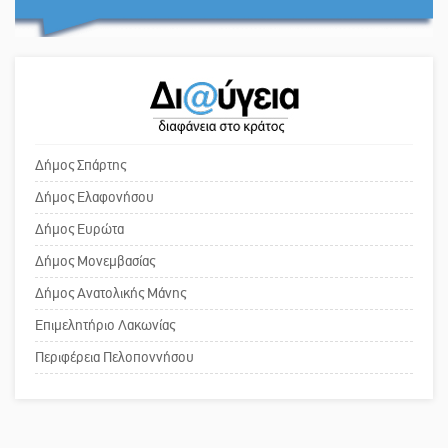
για ζώα που θανατώθηκαν λόγω
Ο εξωραϊσμός της Πλατείας Ν.
επιζωοτιών
Κόσμου και ένας ελλοχεύων
κίνδυνος
Η ψυχολογία της ανατροπής στο
ποδόσφαιρο
Το δικό σας σχόλιο: «Κύριε
πρωθυπουργέ, ντροπή»
Δήμος Σπάρτης
Ένα «ταξίδι» τέχνης και χρωμάτων
Δήμος Ελαφονήσου
στη Νεάπολη
Το δικό σας σχόλιο: Ανοιχτή
Δήμος Ευρώτα
επιστολή στον δήμαρχο Σπάρτης για
Δήμος Μονεμβασίας
τη λειτουργία του ΚΑΠΗ
Δήμος Ανατολικής Μάνης
Επιμελητήριο Λακωνίας
Το δικό σας σχόλιο: Παράδειγμα
κοινωνικής αναισθησίας
Περιφέρεια Πελοποννήσου
Πού βρίσκεται το ιστορικό κέντρο