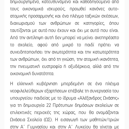
δημιουργημένο, κατευθυνόμενο και καθοδηγούμενο από
τους οικονομικά ισχυρούς, προωθεί κανόνες αυτο-
ατομικής προσαρμογής και ένα πλέγμα ταξικών σχέσεων,
διαχωρισμού των ανθρώπων σε κατηγορίες, όπου
ταυτίζονται με αυτό που έχουν και όχι με αυτό που είναι.
Από την αντίληψη αυτή δεν μπορεί να μείνει ανεπηρέαστο
το σχολείο, αφού από μικρό το παιδί πρέπει να
συνειδητοποιήσει την ανωτερότητα και την κατωτερότητα
των ανθρώπων, όχι από τη γνώση, την ατομική ικανότητα,
την πνευματική ευστροφία ή οξυδέρκεια, αλλά από την
οικονομική δυνατότητα.
Η ελληνική κυβέρνηση μπερδεμένη σε ένα πλέγμα
νεοφιλελεύθερων εξαρτήσεων επέβαλε τη συνεργασία του
υπουργείου παιδείας με το ίδρυμα «Αλέξανδρος Ωνάσης»
για τη δημιουργία 22 Πρότυπων δημόσιων σχολείων σε
επιλεκτικές περιοχές της χώρας, που θα ονομάζονται
Ωνάσεια Σχολεία (ΩΣ). Η εισαγωγή των μαθητών/τριών
στην Α΄ Γυμνασίου και στην Α΄ Λυκείου θα γίνεται με