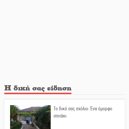
Εβδομάδα Ομογενών: Κερδισμένη
ουσία ή επικοινωνιακές
εντυπώσεις;
Ελεύθερος ο 55χρονος για την
υπόθεση του Μυστρά
Εκδηλώσεις-δράσεις-προθεσμίες
στη Λακωνία (ΣΥΝΕΧΗΣ ΑΝΑΝΕΩΣΗ)
Η δική σας είδηση
Ποδοσφαιρικό αντάμωμα για τους
Κοκκινοραχίτες
Το δικό σας σχόλιο: Ένα όμορφο
σπιτάκι
Μάχης συνέχεια των 310 για τη