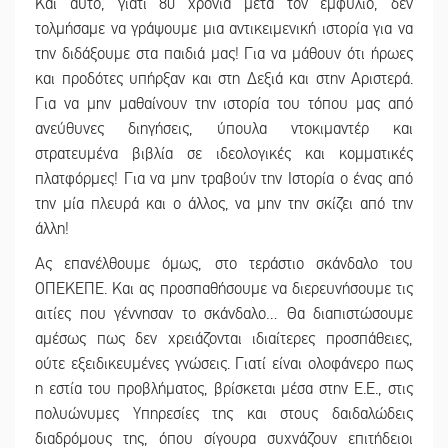
Και αυτό, γιατί 80 χρόνια μετά τον εμφύλιο, δεν
τολμήσαμε να γράψουμε μια αντικειμενική ιστορία για να
την διδάξουμε στα παιδιά μας! Για να μάθουν ότι ήρωες
και προδότες υπήρξαν και στη Δεξιά και στην Αριστερά.
Για να μην μαθαίνουν την ιστορία του τόπου μας από
ανεύθυνες διηγήσεις, ύπουλα ντοκιμαντέρ και
στρατευμένα βιβλία σε ιδεολογικές και κομματικές
πλατφόρμες! Για να μην τραβούν την Ιστορία ο ένας από
την μία πλευρά και ο άλλος, να μην την σκίζει από την
άλλη!
Ας επανέλθουμε όμως, στο τεράστιο σκάνδαλο του
ΟΠΕΚΕΠΕ. Και ας προσπαθήσουμε να διερευνήσουμε τις
αιτίες που γέννησαν το σκάνδαλο… Θα διαπιστώσουμε
αμέσως πως δεν χρειάζονται ιδιαίτερες προσπάθειες,
ούτε εξειδικευμένες γνώσεις. Γιατί είναι ολοφάνερο πως
η εστία του προβλήματος, βρίσκεται μέσα στην Ε.Ε., στις
πολυώνυμες Υπηρεσίες της και στους δαιδαλώδεις
διαδρόμους της, όπου σίγουρα συχνάζουν επιτήδειοι