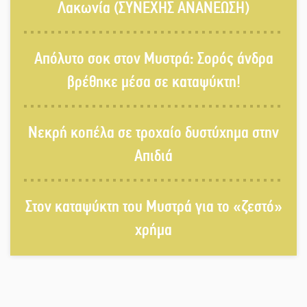
παράδοση
Λακωνία (ΣΥΝΕΧΗΣ ΑΝΑΝΕΩΣΗ)
Σωτήρια επέμβαση για ναυτικό
Απόλυτο σοκ στον Μυστρά: Σορός άνδρα
ανοιχτά του Γυθείου
βρέθηκε μέσα σε καταψύκτη!
Αποστολή εξετελέσθη στην Ταϊβάν:
Νεκρή κοπέλα σε τροχαίο δυστύχημα στην
Στη βάση τους τα παγκόσμια
Σπαρτιατόπουλα
Απιδιά
«Ρίζες και Ρεύματα» στο
Στον καταψύκτη του Μυστρά για το «ζεστό»
Ξηροκάμπι με Ίκαρη και Ζερβάκη
χρήμα
Αμετάβλητος στο «τριάρι» ο
κίνδυνος φωτιάς σε όλη τη
Λακωνία