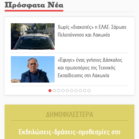
Πρόσφατα Νέα
Χωρίς «διακοπές» η ΕΛΑΣ: Σάρωσε
Πελοπόννησο και Λακωνία
«Έφυγε» ένας γνήσιος Δάσκαλος
και πρωτοπόρος της Τεχνικής
Εκπαίδευσης στη Λακωνία
«Κλειστά» ανοιχτά προαύλια στον
Δ. Σπάρτης;
ΔΗΜΟΦΙΛΕΣΤΕΡΑ
Δεκαπενταύγουστος στην Πετρίνα:
Εκδηλώσεις-δράσεις-προθεσμίες στη
Αντάμωμα με μουσική, χορό και