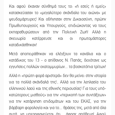
Και αφού έκαναν σύνθημά τους το: «ή εσείς ή εμείς»
κατασκεύασαν το «μεγαλύτερο σκάνδαλο του αιώνα» με
ψευδομάρτυρες! Και οδήγησαν στην Δικαιοσύνη, πρώην
Πρωθυπουργούς και Υπουργούς, επιδιώκοντας να τους
εκπαραθυρώσουν από την Πολιτική Ζωή! Αλλά η
σκευωρία κατέρρευσε και οι πρωτομάστορες
καταδικάσθηκαν!
Μετά αποπειράθηκαν να ελέγξουν τα κανάλια και ο
κατάδικος του 13 - ο απίθανος Ν. Παπάς, δεχότανε ως
εγγυήσεις πολλών εκατομμυρίων… τα βοσκοτόπια τρίτων!
Αλλά η «πρώτη φορά αριστερά» δεν θα μείνει στην ιστορία
για τα πολλά σκάνδαλά της!.. Αλλά για την λεηλασία του
ελληνικού λαού και της εθνικής περιουσίας! Για τους υπό-
κατώτερους μισθούς» για την «περικοπή των συντάξεων»
για την κατάργηση επιδομάτων και του ΕΚΑΣ, για την
βάρβαρη φορολογία και για το… θράσος της, μετά από όλα
αυτά, να υπερηφανεύεται ότι… άφησε απόθεμα! Αφού