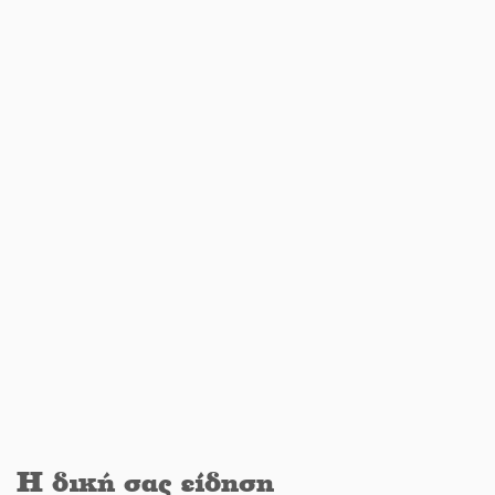
Εβδομάδα Ομογενών: Κερδισμένη
ουσία ή επικοινωνιακές
εντυπώσεις;
Ελεύθερος ο 55χρονος για την
υπόθεση του Μυστρά
Ποδοσφαιρικό αντάμωμα για τους
Κοκκινοραχίτες
Μάχης συνέχεια των 310 για τη
Λαϊκή Σπάρτης
Η δική σας είδηση