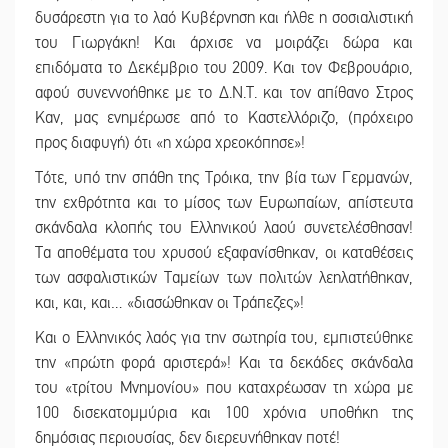
δυσάρεστη για το λαό Κυβέρνηση και ήλθε η σοσιαλιστική
του Γιωργάκη! Και άρχισε να μοιράζει δώρα και
επιδόματα το Δεκέμβριο του 2009. Και τον Φεβρουάριο,
αφού συνεννοήθηκε με το Δ.Ν.Τ. και τον απίθανο Στρος
Καν, μας ενημέρωσε από το Καστελλόριζο, (πρόχειρο
προς διαφυγή) ότι «η χώρα χρεοκόπησε»!
Τότε, υπό την σπάθη της Τρόικα, την βία των Γερμανών,
την εχθρότητα και το μίσος των Ευρωπαίων, απίστευτα
σκάνδαλα κλοπής του Ελληνικού λαού συνετελέσθησαν!
Τα αποθέματα του χρυσού εξαφανίσθηκαν, οι καταθέσεις
των ασφαλιστικών Ταμείων των πολιτών λεηλατήθηκαν,
και, και, και… «διασώθηκαν οι Τράπεζες»!
Και ο Ελληνικός λαός για την σωτηρία του, εμπιστεύθηκε
την «πρώτη φορά αριστερά»! Και τα δεκάδες σκάνδαλα
του «τρίτου Μνημονίου» που καταχρέωσαν τη χώρα με
100 δισεκατομμύρια και 100 χρόνια υποθήκη της
δημόσιας περιουσίας, δεν διερευνήθηκαν ποτέ!