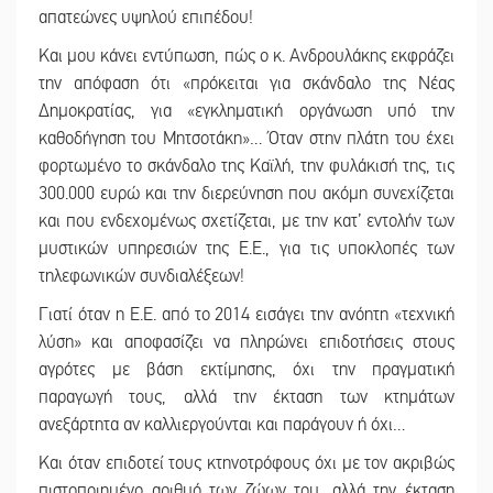
απατεώνες υψηλού επιπέδου!
Και μου κάνει εντύπωση, πώς ο κ. Ανδρουλάκης εκφράζει
την απόφαση ότι «πρόκειται για σκάνδαλο της Νέας
Δημοκρατίας, για «εγκληματική οργάνωση υπό την
καθοδήγηση του Μητσοτάκη»… Όταν στην πλάτη του έχει
φορτωμένο το σκάνδαλο της Καϊλή, την φυλάκισή της, τις
300.000 ευρώ και την διερεύνηση που ακόμη συνεχίζεται
και που ενδεχομένως σχετίζεται, με την κατ’ εντολήν των
μυστικών υπηρεσιών της Ε.Ε., για τις υποκλοπές των
τηλεφωνικών συνδιαλέξεων!
Γιατί όταν η Ε.Ε. από το 2014 εισάγει την ανόητη «τεχνική
λύση» και αποφασίζει να πληρώνει επιδοτήσεις στους
αγρότες με βάση εκτίμησης, όχι την πραγματική
παραγωγή τους, αλλά την έκταση των κτημάτων
ανεξάρτητα αν καλλιεργούνται και παράγουν ή όχι…
Και όταν επιδοτεί τους κτηνοτρόφους όχι με τον ακριβώς
πιστοποιημένο αριθμό των ζώων του, αλλά την έκταση