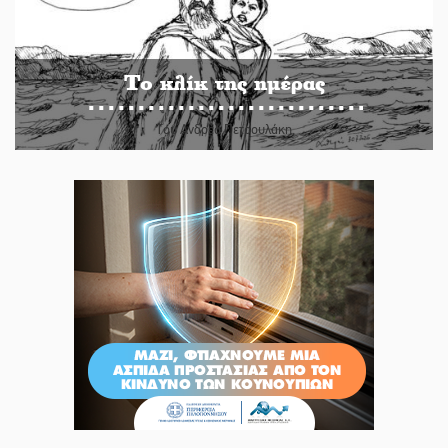
Το κλίκ της ημέρας
Του Ανδρέα Πετρουλάκη