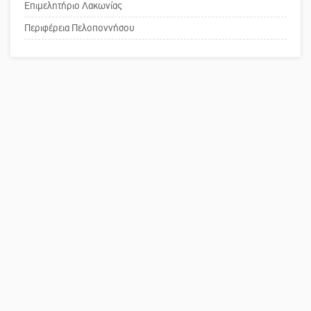
Επιμελητήριο Λακωνίας
Το δικό σας σχόλιο: Παράδειγμα
κοινωνικής αναισθησίας
Περιφέρεια Πελοποννήσου
Πού βρίσκεται το ιστορικό κέντρο
της Σπάρτης;