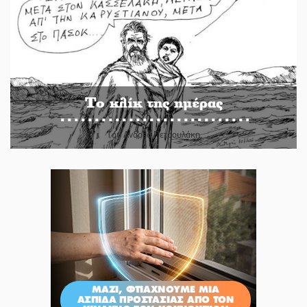
Το κλίκ της ημέρας
Του Ανδρέα Πετρουλάκη