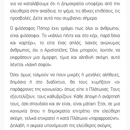
για να καταλάβουμε ότι η Δημοκρατία υποφέρει από την
ελευθερία στην αναίδεια, το ψέμα, τις άδικες επιθέσεις, τις
προσβολές. Δείτε αυτό που συμβαίνει σήμερα.
Ο φιλόσοφος Πόπερ έχει γράψει πως όλοι οι άνθρωποι,
είναι φιλόσοφοι. Το «κάλλιο πέντε και στο χέρι, παρά δέκα
και καρτέρι», το είπε ένας απλός, λαϊκός ανώνυμος
άνθρωπος, όχι ο Αριστοτέλης. Όλοι μπορούν, λοιπόν, να
εκφράσουν μια όμορφη, τίμια και αληθινή σκέψη, αυτό
λέγεται «λαϊκή σοφία».
Όσοι όμως τολμούν να πουν μικρές ή μεγάλες αλήθειες,
δημόσια ή στο διαδίκτυο, θα τους χυμήξουν «οι
παράφρονες της κοινωνίας» όπως είπε ο Πλάτωνας. Τους
εξευτελίζουν, τους καθυβρίζουν. Κάθε άποψη ή ανάρτησή
τους, όσο σπουδαία και αν είναι, είναι μάταιη. Έτσι, σε μια
κοινωνία όπου η δημοκρατία επιτρέπει την ελεύθερη
σκέψη, τελικά επικρατεί η κατά Πλάτωνα «παραφροσύνη».
Δηλαδή, η ακραία υπονόμευση της ελεύθερης σκέψης.