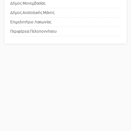
Δήμος Μονεμβασίας
τη λειτουργία του ΚΑΠΗ
Δήμος Ανατολικής Μάνης
Επιμελητήριο Λακωνίας
Το δικό σας σχόλιο: Παράδειγμα
κοινωνικής αναισθησίας
Περιφέρεια Πελοποννήσου
Πού βρίσκεται το ιστορικό κέντρο
της Σπάρτης;