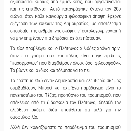
αξιοποιείται κυρίως από εμμονικούς, που οργανώνονται
και τις επιτίθενται. Αυτό καταγράφηκε έντονα τον 20ο
αιώνα, όταν κάθε καινούργια φιλοσοφική άποψη έφερνε
εξέγερση των εχθρών της Δημοκρατίας, με αποτέλεσμα
σπουδαίοι της ανθρώπινης σκέψης ν’ αυτολογοκρίνονται ή
να μην επιμένουν πια δημόσια, σε ό,τι πίστευαν.
Το είχε προβλέψει και ο Πλάτωνας χιλιάδες χρόνια πριν,
όταν είχε γράψει πως «οι πόλεις είναι συγκεντρώσεις
"παραφρόνων" που διαφθείρουν όλους όσοι φιλοσοφούν».
Το βίωνε και ο ίδιος και τόλμησε να το πει.
Το ερώτημα εδώ είναι: Δημοκρατία και ελευθερία σκέψης
συμβαδίζουν; Μπορεί και όχι. Ένα παράδειγμα είναι το
πανεπιστήμιο του Τέξας, προπύργιο του τραμπισμού, που
απέκλεισε από τη διδασκαλία τον Πλάτωνα, δηλαδή την
ελεύθερη σκέψη, διότι υποτίθεται ότι μιλά για την
ομοφυλοφιλία.
Αλλά δεν χρειαζόμαστε το παράδειγμα του τραμπισμού