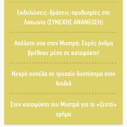
Μπαρόκ μελωδίες κάτω από την
Εκδηλώσεις-δράσεις-προθεσμίες στη
αυγουστιάτικη πανσέληνο της
Μονεμβασιάς
Λακωνία (ΣΥΝΕΧΗΣ ΑΝΑΝΕΩΣΗ)
Διακοπή ρεύματος στο Έλος
Απόλυτο σοκ στον Μυστρά: Σορός άνδρα
βρέθηκε μέσα σε καταψύκτη!
Στο Γύθειο η Άντζελα Γκερέκου
Νεκρή κοπέλα σε τροχαίο δυστύχημα στην
Απιδιά
Νταλίκα έπεσε σε γκρεμό στον
Στον καταψύκτη του Μυστρά για το «ζεστό»
Κλαδά: Νεκρός ο 48χρονος οδηγός
χρήμα
«Ανοιχτή Πόλη» απόψε η Σπάρτη