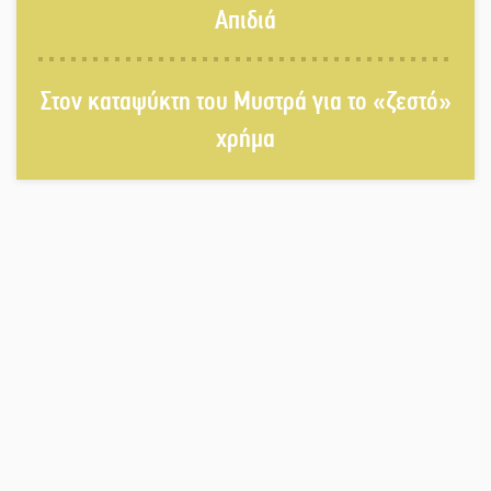
Σπαρτιατόπουλα
Απιδιά
«Ρίζες και Ρεύματα» στο
Στον καταψύκτη του Μυστρά για το «ζεστό»
Ξηροκάμπι με Ίκαρη και Ζερβάκη
χρήμα
Αμετάβλητος στο «τριάρι» ο
κίνδυνος φωτιάς σε όλη τη
Λακωνία
Εβδομάδα Ομογενών: Κερδισμένη
ουσία ή επικοινωνιακές
εντυπώσεις;
Ελεύθερος ο 55χρονος για την
υπόθεση του Μυστρά