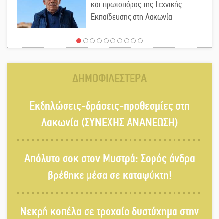
και πρωτοπόρος της Τεχνικής
Εκπαίδευσης στη Λακωνία
«Κλειστά» ανοιχτά προαύλια στον
Δ. Σπάρτης;
ΔΗΜΟΦΙΛΕΣΤΕΡΑ
Δεκαπενταύγουστος στην Πετρίνα:
Εκδηλώσεις-δράσεις-προθεσμίες στη
Αντάμωμα με μουσική, χορό και
παράδοση
Λακωνία (ΣΥΝΕΧΗΣ ΑΝΑΝΕΩΣΗ)
Σωτήρια επέμβαση για ναυτικό
Απόλυτο σοκ στον Μυστρά: Σορός άνδρα
ανοιχτά του Γυθείου
βρέθηκε μέσα σε καταψύκτη!
Αποστολή εξετελέσθη στην Ταϊβάν:
Νεκρή κοπέλα σε τροχαίο δυστύχημα στην
Στη βάση τους τα παγκόσμια