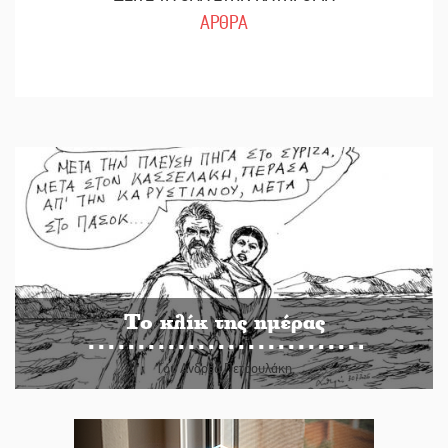
ΑΡΘΡΑ
Το κλίκ της ημέρας
Του Ανδρέα Πετρουλάκη