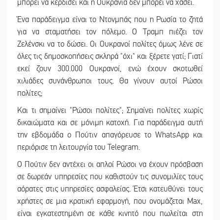
μπορεί να κερδίσει και η Ουκρανία δεν μπορεί να χάσει.
Ένα παράδειγμα είναι το Ντονμπάς που η Ρωσία το ζητά
για να σταματήσει τον πόλεμο. Ο Τραμπ πιέζει τον
Ζελένσκι να το δώσει. Οι Ουκρανοί πολίτες όμως λένε σε
όλες τις δημοσκοπήσεις σκληρά "όχι" και ξέρετε γατί; Γιατί
εκεί ζουν 300.000 Ουκρανοί, ενώ έχουν σκοτωθεί
χιλιάδες συνάνθρωποι τους. Θα γίνουν αυτοί Ρώσοι
πολίτες;
Και τι σημαίνει "Ρώσοι πολίτες"; Σημαίνει πολίτες χωρίς
δικαιώματα και σε μόνιμη κατοχή. Για παράδειγμα αυτή
την εβδομάδα ο Πούτιν απαγόρευσε το WhatsApp και
περιόρισε τη λειτουργία του Telegram.
Ο Πούτιν δεν αντέχει οι απλοί Ρώσοι να έχουν πρόσβαση
σε δωρεάν υπηρεσίες που καθιστούν τις συνομιλίες τους
αόρατες στις υπηρεσίες ασφαλείας. Έτσι κατευθύνει τους
χρήστες σε μια κρατική εφαρμογή, που ονομάζεται Max,
είναι εγκατεστημένη σε κάθε κινητό που πωλείται στη