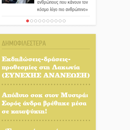
ανθρώπους που κάνουν τον
κόσμο λίγο πιο ανθρώπινο»
Χωρίς «διακοπές» η ΕΛΑΣ:
Σάρωσε Πελοπόννησο και
Λακωνία
ΔΗΜΟΦΙΛΕΣΤΕΡΑ
«Έφυγε» ένας γνήσιος
Δάσκαλος και πρωτοπόρος
Εκδηλώσεις-δράσεις-
της Τεχνικής Εκπαίδευσης
προθεσμίες στη Λακωνία
στη Λακωνία
(ΣΥΝΕΧΗΣ ΑΝΑΝΕΩΣΗ)
«Κλειστά» ανοιχτά προαύλια
στον Δ. Σπάρτης;
Απόλυτο σοκ στον Μυστρά:
Σορός άνδρα βρέθηκε μέσα
σε καταψύκτη!
Δεκαπενταύγουστος στην
Πετρίνα: Αντάμωμα με
μουσική, χορό και