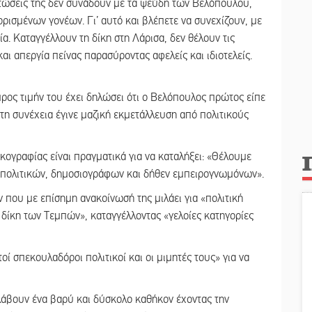
στώσεις της δεν συνάδουν με τα ψεύδη των Βελόπουλου,
ισμένων γονέων. Γι’ αυτό και βλέπετε να συνεχίζουν, με
α. Καταγγέλλουν τη δίκη στη Λάρισα, δεν θέλουν τις
και απεργία πείνας παρασύροντας αφελείς και ιδιοτελείς.
προς τιμήν του έχει δηλώσει ότι ο Βελόπουλος πρώτος είπε
στη συνέχεια έγινε μαζική εκμετάλλευση από πολιτικούς
δικογραφίας είναι πραγματικά για να καταλήξει: «Θέλουμε
ατα πολιτικών, δημοσιογράφων και δήθεν εμπειρογνωμόνων».
 που με επίσημη ανακοίνωσή της μιλάει για «πολιτική
δίκη των Τεμπών», καταγγέλλοντας «γελοίες κατηγορίες
ί σπεκουλαδόροι πολιτικοί και οι μιμητές τους» για να
ναλάβουν ένα βαρύ και δύσκολο καθήκον έχοντας την