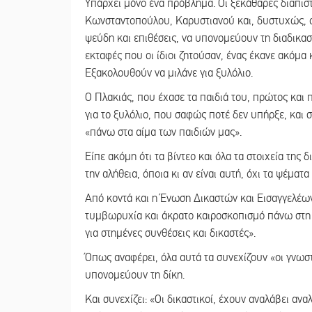
Υπάρχει μόνο ένα πρόβλημα. Οι ξεκάθαρες διαπι
Κωνσταντοπούλου, Καρυστιανού και, δυστυχώς, ορ
ψεύδη και επιθέσεις, να υπονομεύουν τη διαδικασί
εκταφές που οι ίδιοι ζητούσαν, ένας έκανε ακόμα 
Εξακολουθούν να μιλάνε για ξυλόλιο.
Ο Πλακιάς, που έχασε τα παιδιά του, πρώτος και 
για το ξυλόλιο, που σαφώς ποτέ δεν υπήρξε, και 
«πάνω στα αίμα των παιδιών μας».
Είπε ακόμη ότι τα βίντεο και όλα τα στοιχεία της 
την αλήθεια, όποια κι αν είναι αυτή, όχι τα ψέμ
Από κοντά και η Ένωση Δικαστών και Εισαγγελέων
τυμβωρυχία και άκρατο καιροσκοπισμό πάνω στη 
για στημένες συνθέσεις και δικαστές».
Όπως αναφέρει, όλα αυτά τα συνεχίζουν «οι γνωστο
υπονομεύουν τη δίκη.
Και συνεχίζει: «Οι δικαστικοί, έχουν αναλάβει α