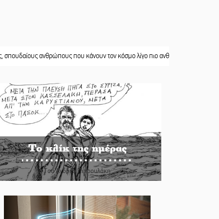
ους ανθρώπους που κάνουν τον κόσμο λίγο πιο ανθρώπινο»
||
Χωρίς «διακοπ
Το κλίκ της ημέρας
Του Ανδρέα Πετρουλάκη