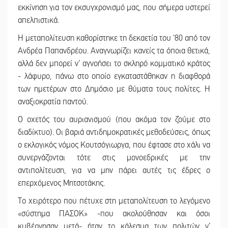
εκκίνηση για τον εκσυγχρονισμό μας, που σήμερα υστερεί
απελπιστικά.
Η μεταπολίτευση καθορίστηκε τη δεκαετία του ‘80 από τον
Ανδρέα Παπανδρέου. Αναγνωρίζει κανείς τα όποια θετικά,
αλλά δεν μπορεί ν’ αγνοήσει το σκληρό κομματικό κράτος
- λάφυρο, πάνω στο οποίο εγκαταστάθηκαν η διαφθορά
των ημετέρων στο Δημόσιο με θύματα τους πολίτες. Η
αναξιοκρατία παντού.
Ο οχετός του αυριανισμού (που ακόμα τον ζούμε στο
διαδίκτυο). Οι βαριά αντιδημοκρατικές μεθοδεύσεις, όπως
ο εκλογικός νόμος Κουτσόγιωργα, που έφτασε στο χάλι να
συνεργάζονται τότε στις μονοεδρικές με την
αντιπολίτευση, για να μην πάρει αυτές τις έδρες ο
επερχόμενος Μητσοτάκης.
Το χειρότερο που πέτυχε στη μεταπολίτευση το λεγόμενο
«σύστημα ΠΑΣΟΚ» -που ακολούθησαν και όσοι
κυβέρνησαν μετά- ήταν το κάλεσμα των πολιτών ν’