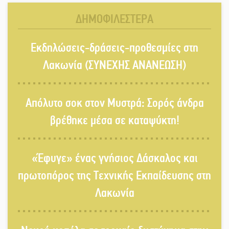
ΔΗΜΟΦΙΛΕΣΤΕΡΑ
Τίμησε τον Π. Καρρά ο ΑΟ Κροκεών
Εκδηλώσεις-δράσεις-προθεσμίες στη
Λακωνία (ΣΥΝΕΧΗΣ ΑΝΑΝΕΩΣΗ)
Ανανεώθηκε το γήπεδο-στέκι στην
Απόλυτο σοκ στον Μυστρά: Σορός άνδρα
παραλία της Νεάπολης
βρέθηκε μέσα σε καταψύκτη!
Ιωάννης Μ. Βαρβιτσιώτης: Στην
«Έφυγε» ένας γνήσιος Δάσκαλος και
αιωνιότητα το ιστορικό πολιτικό
στέλεχος της Μεταπολίτευσης
πρωτοπόρος της Τεχνικής Εκπαίδευσης στη
Λακωνία
Ο Άνθρωπος-αράχνη «επιστρέφει»
στη μεγάλη οθόνη