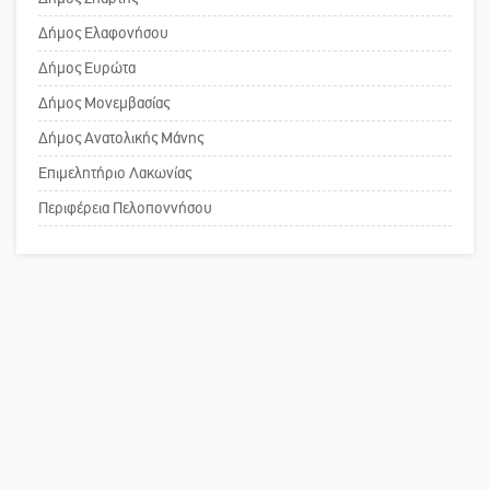
Επιτροπή ΣΥΡΙΖΑ-ΠΣ Λακωνίας
Δήμος Ελαφονήσου
Το δικό σας σχόλιο: «Κύριε
Δήμος Ευρώτα
πρωθυπουργέ, ντροπή»
Δήμος Μονεμβασίας
Δήμος Ανατολικής Μάνης
Επιμελητήριο Λακωνίας
Το δικό σας σχόλιο: Ανοιχτή
επιστολή στον δήμαρχο Σπάρτης για
Περιφέρεια Πελοποννήσου
τη λειτουργία του ΚΑΠΗ
Το δικό σας σχόλιο: Παράδειγμα
κοινωνικής αναισθησίας