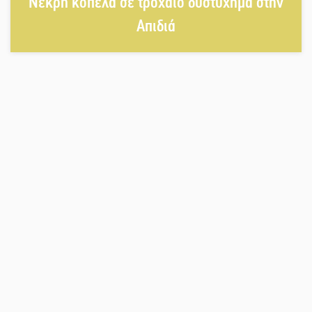
Νεκρή κοπέλα σε τροχαίο δυστύχημα στην
Απιδιά
«Μοναδικοί Άνθρωποι, Μια
Μεγάλη Παρέα» στην Ελαφόνησο
«Τουρισμός για Όλους 2026-
2027»: Άνοιξαν οι αιτήσεις για όλα
τα ΑΦΜ
Στο πύρινο μέτωπο με όχημα
60ετίας
Θα κερδηθεί η «Χαμένη Υπόθεση»
της Αμάντα Τόρρες;