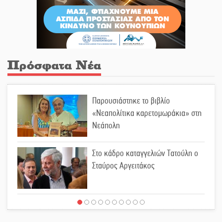
Πρόσφατα Νέα
Παρουσιάστηκε το βιβλίο
«Νεαπολίτικα καρετομωράκια» στη
Νεάπολη
Στο κάδρο καταγγελιών Τατούλη ο
Σταύρος Αργειτάκος
Τα «Άνθη της Πέτρας» τίμησαν τον
Γ. Γιαξόγλου