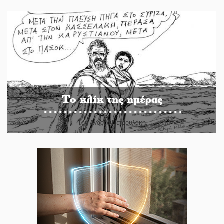
Το κλίκ της ημέρας
Του Ανδρέα Πετρουλάκη