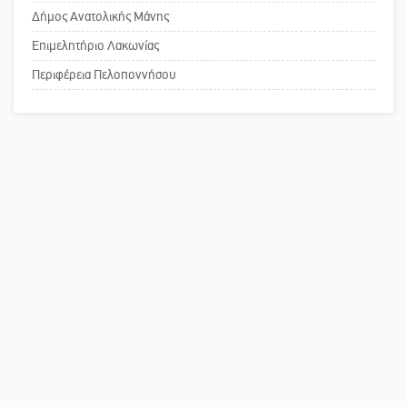
Δήμος Ανατολικής Μάνης
Επιμελητήριο Λακωνίας
Πού βρίσκεται το ιστορικό κέντρο
της Σπάρτης;
Περιφέρεια Πελοποννήσου
Το δικό σας σχόλιο: Ρύποι