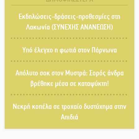
Εκδηλώσεις του ΚΚΕ Λακωνίας για
Εκδηλώσεις-δράσεις-προθεσμίες στη
τα 80 χρόνια από την ίδρυση του
Δημοκρατικού Στρατού
Λακωνία (ΣΥΝΕΧΗΣ ΑΝΑΝΕΩΣΗ)
«Στέγνωσε» από νερό πάνω από
Υπό έλεγχο η φωτιά στον Πάρνωνα
μήνα ο Πύρριχος
Απόλυτο σοκ στον Μυστρά: Σορός άνδρα
Άγρυπνος φρουρός 2 δεκαετιών το
βρέθηκε μέσα σε καταψύκτη!
Πυροφυλάκιο στις Αιγιές
Νεκρή κοπέλα σε τροχαίο δυστύχημα στην
ΔΥΠΑ: Επιπλέον 8.000
Απιδιά
επιδοτούμενες θέσεις στο
πρόγραμμα απασχόλησης ανέργων
55 ετών και άνω